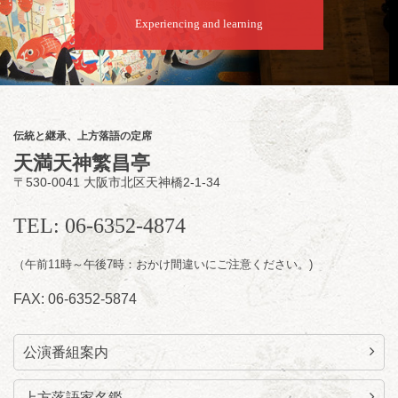
8
月
9
日（日）
Experiencing and learning
夜
らららのらくご会④
桂雀太「まんじゅうこわい」／桂三度「青
菜」／桂三実「ミュージック野菜ステーショ
ン」／桂九ノ一「胴乱の幸助」／代走みつく
伝統と継承、上方落語の定席
に「なんのこっちゃねんあれこれ」
天満天神繁昌亭
開演：午後6時（5時30分開場）全席指定
〒530-0041 大阪市北区天神橋2-1-34
前売3,000円 当日3,500円
お問合せ：らららのらくご会予約事務局
TEL: 06-6352-4874
090-6976-1777 email：
lalalanorakugo@gmail.com
（午前11時～午後7時：おかけ間違いにご注意ください。)
FAX: 06-6352-5874
公演番組案内
上方落語家名鑑