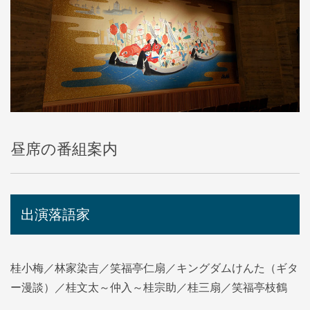
昼席の番組案内
出演落語家
桂小梅／林家染吉／笑福亭仁扇／キングダムけんた（ギタ
ー漫談）／桂文太～仲入～桂宗助／桂三扇／笑福亭枝鶴