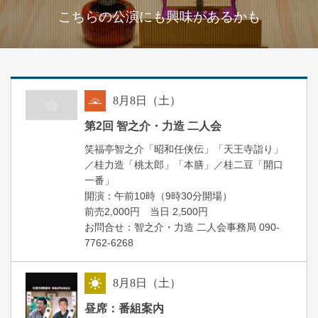
こちらの公演にも興味があるかも
8
月
8
日（土）
朝
第2回 智之介・力造 二人会
笑福亭智之介「昭和任侠伝」「天王寺詣り」
／桂力造「桃太郎」「本膳」／桂二豆「開口
一番」
開場
開演：午前10時（9時30分
）
前売2,000円 当日 2,500円
お問合せ：智之介・力造 二人会事務局 090-
7762-6268
8
月
8
日（土）
昼
昼席：番組案内