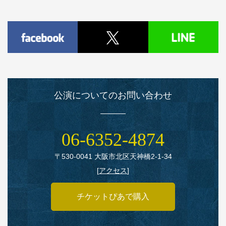
公演についてのお問い合わせ
06‑6352‑4874
〒530‑0041 大阪市北区天神橋2‑1‑34
[
アクセス
]
チケットぴあで購入