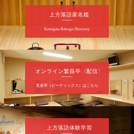
スペシャル～
桂慶枝「KCストーリー」／月亭遊真「真田小
上方落語家名鑑
僧」／桂三実「ワンワン」／桂慶枝「せんた
く」／露の都「子は鎹」
Kamigata Rakugo Directory
開演：午前10時（9時30分開場）1F全席指
定 2F全席自由
前売2,000円 当日2,500円 25歳以下前売・
当日共1,000円
お問合せ：落語ファクトリー 0120-874-315
オンライン繁昌亭〈配信〉
8
月
9
日（日）
昼
昼席：番組案内
莵道亭（ピーティックス）はこちら
桂二豆／露の瑞／桂きん太郎／いわみせいじ
（似顔絵）／桂三扇／桂文太～仲入～笑福亭
笑利／笑福亭仁福／幸助福助（漫才）／桂春
若
★菟道亭
配信あり
上方落語体験学習