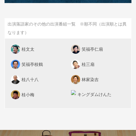
出演落語家のその他の出演番組一覧 ※順不同（出演順とは異
なります）
桂文太
笑福亭仁扇
笑福亭枝鶴
桂三扇
桂八十八
林家染吉
キングダムけんた
桂小梅