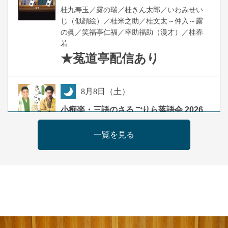
桂九寿玉／露の瑞／桂きん太郎／いわみせい
じ（似顔絵）／桂米之助／桂文太～仲入～露
の眞／笑福亭仁福／幸助福助（漫才）／桂春
若
★菟道亭
配信あり
8
月
8
日（土）
夜
小痴楽・三語のさるごりら落語会 2026
桂三語／柳亭小痴楽 他
一覧を見る
開演：午後6時（5時30分開場）全席指定
前売3,500円 当日4,000円
お問合せ：FANYチケット 0570-550-
100(10:00～19:00受付)
8
月
9
日（日）
朝
第98回 桂慶枝の早起き寄席～親子の噺