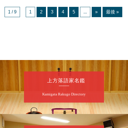
1 / 9
1
2
3
4
5
...
»
最後 »
上方落語家名鑑
Kamigata Rakugo Directory