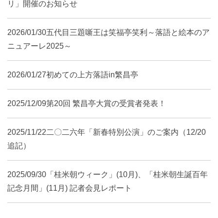
リ」開催のお知らせ
2026/01/30
五代目三題噺王は笑福亭笑利～落語と絵本のア
ニュアーレ2025～
2026/01/27
初めての上方落語in繁昌亭
2025/12/09
第20回 繁昌亭大賞の受賞者発表！
2025/11/22
二〇二六年「新春特別公演」のご案内（12/20
追記）
2025/09/30
「桂米朝ウィーク」(10月)、「桂米朝生誕百年
記念月間」(11月) 記者会見レポート