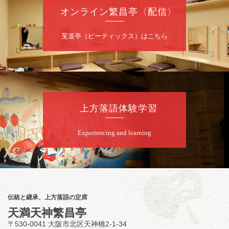
オンライン繁昌亭〈配信〉
莵道亭（ピーティックス）はこちら
上方落語体験学習
Experiencing and learning
伝統と継承、上方落語の定席
天満天神繁昌亭
〒530-0041 大阪市北区天神橋2-1-34