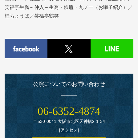
笑福亭生喬～仲入～生喬・鉄瓶・九ノ一（お囃子紹介）／
桂ちょうば／笑福亭鶴笑
公演についてのお問い合わせ
06‑6352‑4874
〒530‑0041 大阪市北区天神橋2‑1‑34
[
アクセス
]