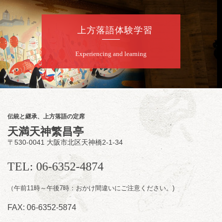
夜
桂慶治朗 月例奮闘落語会 八月席
桂慶治朗「鉄砲勇助」「植木屋娘」ほか一席
上方落語体験学習
／桂弥壱「開口一番」
開演：午後6時45分（6時15分開場）全席指定
Experiencing and learning
前売2,000円 当日2,500円
お問合せ：慶治朗落語会事務局 090-8126-
2020
★菟道亭配信あり
配信の
購入はこちらをクリック
伝統と継承、上方落語の定席
天満天神繁昌亭
〒530-0041 大阪市北区天神橋2-1-34
8
月
11
日（火）
昼
昼席：番組案内
TEL: 06-6352-4874
桂九寿玉／桂弥太郎／桂かい枝※／けんたと
（午前11時～午後7時：おかけ間違いにご注意ください。)
ももえ（音曲漫才）※／笑福亭三喬／桂米平
～仲入～桂咲之輔／林家染団治／キタノ大地
FAX: 06-6352-5874
（マジック）／笑福亭松枝（※…配信はござ