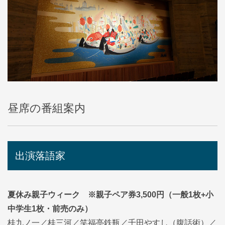
昼席の番組案内
出演落語家
夏休み親子ウィーク ※親子ペア券3,500円（一般1枚+小
中学生1枚・前売のみ）
桂九ノ一／桂三河／笑福亭鉄瓶／千田やすし（腹話術）／