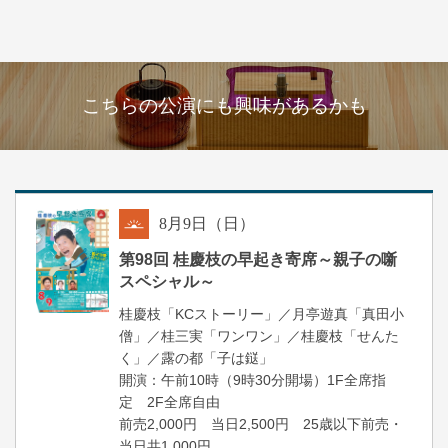
こちらの公演にも興味があるかも
8
月
9
日（日）
朝
第98回 桂慶枝の早起き寄席～親子の噺
スペシャル～
桂慶枝「KCストーリー」／月亭遊真「真田小
僧」／桂三実「ワンワン」／桂慶枝「せんた
く」／露の都「子は鎹」
開演：午前10時（9時30分開場）1F全席指
定 2F全席自由
前売2,000円 当日2,500円 25歳以下前売・
当日共1,000円