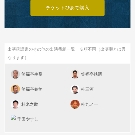
チケットぴあで購入
出演落語家のその他の出演番組一覧 ※順不同（出演順とは異
なります）
笑福亭生喬
笑福亭鉄瓶
笑福亭鶴笑
桂三河
桂米之助
桂九ノ一
千田やすし