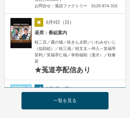
お問合せ：落語ファクトリー 0120-874-315
8
月
9
日（日）
昼
昼席：番組案内
桂二豆／露の瑞／桂きん太郎／いわみせいじ
（似顔絵）／桂三扇／桂文太～仲入～笑福亭
笑利／笑福亭仁福／幸助福助（漫才）／桂春
若
★菟道亭
配信あり
8
月
9
日（日）
夜
らららのらくご会④
一覧を見る
桂雀太「まんじゅうこわい」／桂三度「青
菜」／桂三実「ミュージック野菜ステーショ
ン」／桂九ノ一「胴乱の幸助」／代走みつく
に「なんのこっちゃねんあれこれ」