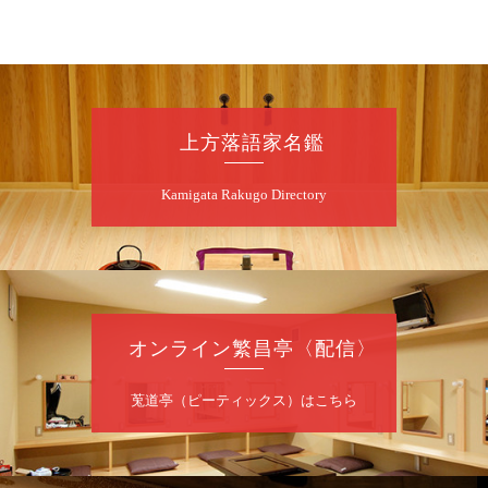
開演：午後6時（5時30分開場）全席指定
前売3,000円 当日3,500円
お問合せ：らららのらくご会予約事務局
090-6976-1777 email：
lalalanorakugo@gmail.com
上方落語家名鑑
8
月
10
日（月）
Kamigata Rakugo Directory
昼
昼席：番組案内
桂九寿玉／桂弥太郎／桂かい枝※／けんたと
ももえ（音曲漫才）※／笑福亭三喬／桂米二
～仲入～桂咲之輔／林家染団治／渡辺あきら
（ジャグリング）／笑福亭松枝（※…配信は
ございません）
オンライン繁昌亭〈配信〉
★菟道亭
配信あり
莵道亭（ピーティックス）はこちら
8
月
10
日（月）