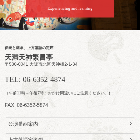
Experiencing and learning
8
月
8
日（土）
朝
第2回 智之介・力造 二人会
笑福亭智之介「昭和任侠伝」「天王寺詣り」
／桂力造「桃太郎」「本膳」／桂二豆「開口
一番」
伝統と継承、上方落語の定席
開場
開演：午前10時（9時30分
）
天満天神繁昌亭
前売2,000円 当日 2,500円
〒530-0041 大阪市北区天神橋2-1-34
お問合せ：智之介・力造 二人会事務局 090-
7762-6268
TEL: 06-6352-4874
（午前11時～午後7時：おかけ間違いにご注意ください。)
FAX: 06-6352-5874
公演番組案内
上方落語家名鑑