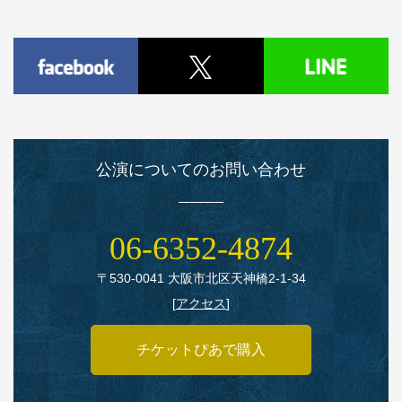
公演についてのお問い合わせ
06‑6352‑4874
〒530‑0041 大阪市北区天神橋2‑1‑34
[
アクセス
]
チケットぴあで購入