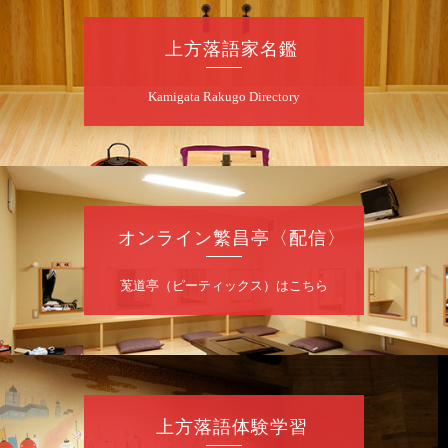
（似顔絵）／笑福亭笑利／桂文太～仲入～露
の眞／笑福亭仁福／幸助福助（漫才）／桂春
上方落語家名鑑
若
★菟道亭
配信あり
Kamigata Rakugo Directory
8
月
7
日（金）
夜
噺家が落語と芝居をしてみる会
オンライン繁昌亭〈配信〉
桂米之助／桂団治郎／桂弥太郎／桂米舞／是
常祐美
開演：午後6時30分（6時開場）全席指定
莵道亭（ピーティックス）はこちら
前売3,500円 当日4,000円
お問合せ：米朝事務所 06-6365-8281（平日
10時～18時）
★菟道亭配信あり
配信の購
入はこちらをクリック
上方落語体験学習