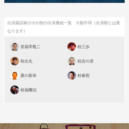
出演落語家のその他の出演番組一覧 ※順不同（出演順とは異
なります）
笑福亭瓶二
桂三歩
桂出丸
桂吉の丞
露の新幸
桂春雨
桂福團治