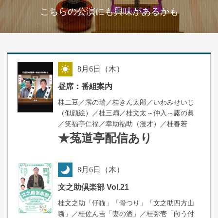
こちらの公演にも興味があるかも
8
月
6
日（木）
昼
昼席：番組案内
桂二豆／露の瑞／桂きん太郎／いわみせいじ
（似顔絵）／桂三扇／桂文太～仲入～露の眞
／笑福亭仁福／幸助福助（漫才）／桂春若
★菟道亭
配信あり
8
月
6
日（木）
夜
文之助倶楽部 Vol.21
桂文之助「仔猫」「骨つり」「文之助四方山
噺」／桂佐ん吉「妻の酒」／桂弥壱「向う付