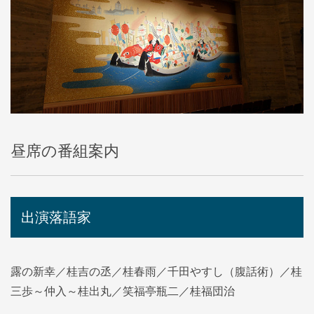
昼席の番組案内
出演落語家
露の新幸／桂吉の丞／桂春雨／千田やすし（腹話術）／桂
三歩～仲入～桂出丸／笑福亭瓶二／桂福団治