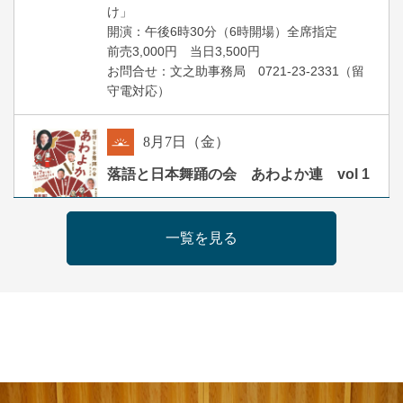
け」
開演：午後6時30分（6時開場）全席指定
前売3,000円 当日3,500円
お問合せ：文之助事務局 0721-23-2331（留
守電対応）
8
月
7
日（金）
朝
落語と日本舞踊の会 あわよか連 vol 1
露の新幸／桂雪鹿／桂九寿玉／ゲスト：さつ
き緑万寿
一覧を見る
開演：午前10時（9時30分開場）
前売2,500円 当日3,000円
お問合せ 080-4235-3044
8
月
7
日（金）
昼
昼席：番組案内
桂二豆／露の瑞／桂きん太郎／いわみせいじ