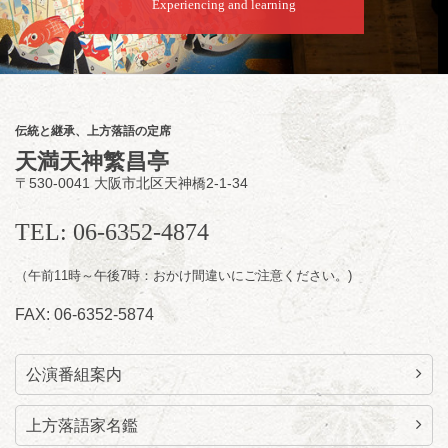
★菟道亭
配信あり
Experiencing and learning
8
月
12
日（水）
夜
お笑い怪談噺の夕べ vol.20 ～ホンモノ
伝統と継承、上方落語の定席
の幽霊も出まぁーす！～
天満天神繁昌亭
笑福亭たま／林家染雀
／桂米左
～仲入～旭堂
〒530-0041 大阪市北区天神橋2-1-34
南鱗／笑福亭福笑
開演：午後6時30分（6時開場）全席指定
TEL: 06-6352-4874
前売3,000円 当日3,500円
お問合せ：福笑エンタープライズ
0798-23-
7160
（午前11時～午後7時：おかけ間違いにご注意ください。)
★莵道亭配信あり
配信の
FAX: 06-6352-5874
購入はこちらをクリック
公演番組案内
上方落語家名鑑