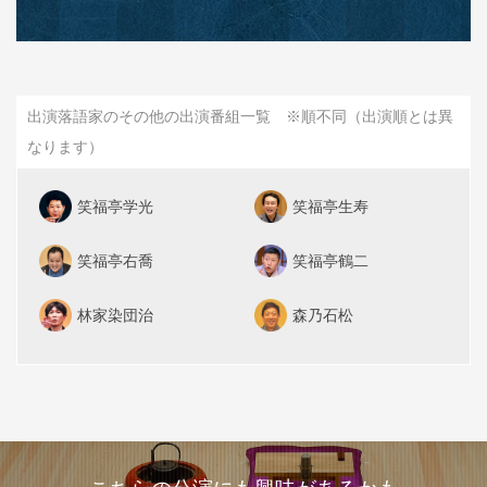
出演落語家のその他の出演番組一覧 ※順不同（出演順とは異
なります）
笑福亭学光
笑福亭生寿
笑福亭右喬
笑福亭鶴二
林家染団治
森乃石松