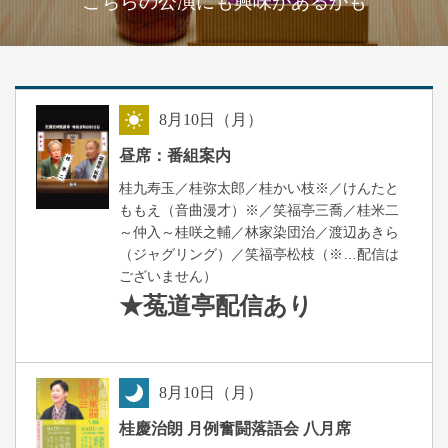
こちらの公演にも興味があるかも
8
月
10
日（月）
昼
昼席：番組案内
桂九寿玉／桂弥太郎／桂かい枝※／けんたと
ももえ（音曲漫才）※／笑福亭三喬／桂米二
～仲入～桂咲之輔／林家染団治／渡辺あきら
（ジャグリング）／笑福亭松枝（※…配信は
ございません）
★菟道亭
配信あり
8
月
10
日（月）
夜
桂慶治朗 月例奮闘落語会 八月席