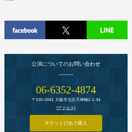
公演についてのお問い合わせ
06‑6352‑4874
〒530‑0041 大阪市北区天神橋2‑1‑34
[
アクセス
]
チケットぴあで購入