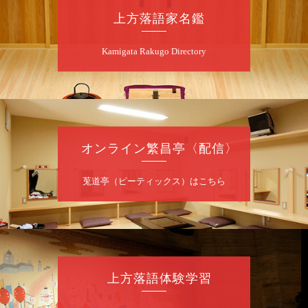
上方落語家名鑑
8
月
11
日（火）
Kamigata Rakugo Directory
夜
あおばと～例えば炎と～
桂あおば／笑福亭笑有／例えば炎
開演：午後6時30分（6時開場）全席指定
前売2,000円 当日2,500円
お問合せ：FANYチケット 0570-550-
オンライン繁昌亭〈配信〉
100（10:00～19:00受付）
莵道亭（ピーティックス）はこちら
8
月
12
日（水）
昼
昼席：番組案内
桂九寿玉／桂弥太郎／桂かい枝※／けんたと
ももえ（音曲漫才）※／笑福亭三喬／桂米二
～仲入～桂咲之輔／林家染団治／渡辺あきら
上方落語体験学習
（ジャグリング）／笑福亭松枝（※…配信は
ございません）