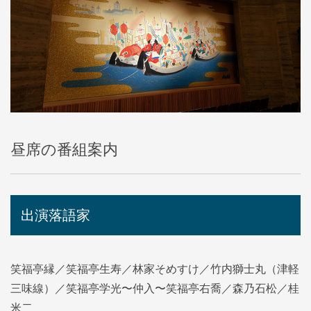
昼席の番組案内
出演落語家
笑福亭縁／笑福亭生寿／林家そめすけ／竹内獅士丸（津軽
三味線）／笑福亭学光〜仲入〜笑福亭右喬／森乃石松／桂
米二