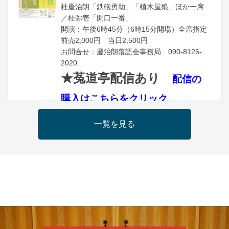
桂慶治朗「鉄砲勇助」「植木屋娘」ほか一席
／桂弥壱「開口一番」
開演：午後6時45分（6時15分開場）全席指定
前売2,000円 当日2,500円
お問合せ：慶治朗落語会事務局 090-8126-
2020
★菟道亭配信あり
配信の
購入はこちらをクリック
一覧を見る
8
月
11
日（火）
昼
昼席：番組案内
桂九寿玉／桂弥太郎／桂かい枝※／けんたと
ももえ（音曲漫才）※／笑福亭三喬／桂米平
～仲入～桂咲之輔／林家染団治／キタノ大地
（マジック）／笑福亭松枝（※…配信はござ
いません）
★菟道亭
配信あり