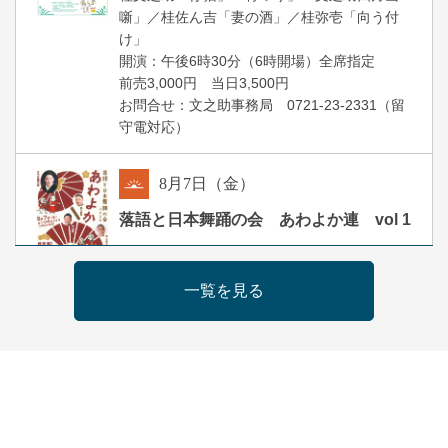
噺」／桂佐ん吉「妻の酒」／桂弥壱「向う付
け」
開演：午後6時30分（6時開場）全席指定
前売3,000円 当日3,500円
お問合せ：文之助事務局 0721-23-2331（留
守電対応）
8
月
7
日（金）
朝
落語と日本舞踊の会 あわよか連 vol 1
露の新幸／桂雪鹿／桂九寿玉／ゲスト：さつ
き緑万寿
一覧を見る
開演：午前10時（9時30分開場）
前売2,500円 当日3,000円
お問合せ 080-4235-3044
8
月
7
日（金）
昼
昼席：番組案内