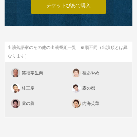
チケットぴあで購入
出演落語家のその他の出演番組一覧 ※順不同（出演順とは異
なります）
笑福亭生喬
桂あやめ
桂三扇
露の都
露の眞
内海英華