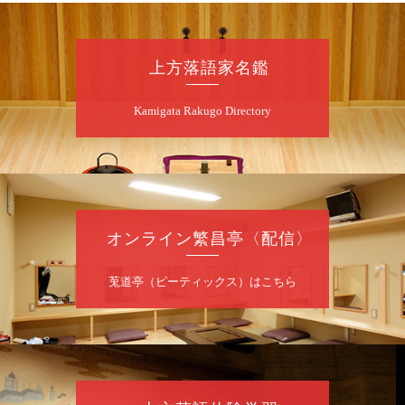
桂二豆／露の瑞／桂きん太郎／いわみせいじ
（似顔絵）／笑福亭笑利／桂文太～仲入～露
の眞／笑福亭仁福／幸助福助（漫才）／桂春
上方落語家名鑑
若
★菟道亭
配信あり
Kamigata Rakugo Directory
8
月
7
日（金）
夜
噺家が落語と芝居をしてみる会
オンライン繁昌亭〈配信〉
桂米之助／桂団治郎／桂弥太郎／桂米舞／是
常祐美
開演：午後6時30分（6時開場）全席指定
莵道亭（ピーティックス）はこちら
前売3,500円 当日4,000円
お問合せ：米朝事務所 06-6365-8281（平日
10時～18時）
★菟道亭配信あり
配信の購
入はこちらをクリック