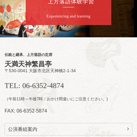
上方落語体験学習
Experiencing and learning
8
月
8
日（土）
朝
第2回 智之介・力造 二人会
笑福亭智之介「昭和任侠伝」「天王寺詣り」
／桂力造「桃太郎」「本膳」／桂二豆「開口
一番」
伝統と継承、上方落語の定席
開場
開演：午前10時（9時30分
）
天満天神繁昌亭
前売2,000円 当日 2,500円
〒530-0041 大阪市北区天神橋2-1-34
お問合せ：智之介・力造 二人会事務局 090-
7762-6268
TEL: 06-6352-4874
（午前11時～午後7時：おかけ間違いにご注意ください。)
FAX: 06-6352-5874
公演番組案内