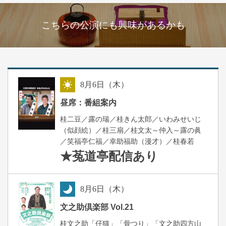
こちらの公演にも興味があるかも
8
月
6
日（木）
昼
昼席：番組案内
桂二豆／露の瑞／桂きん太郎／いわみせいじ
（似顔絵）／桂三扇／桂文太～仲入～露の眞
／笑福亭仁福／幸助福助（漫才）／桂春若
★菟道亭
配信あり
8
月
6
日（木）
夜
文之助倶楽部 Vol.21
桂文之助「仔猫」「骨つり」「文之助四方山