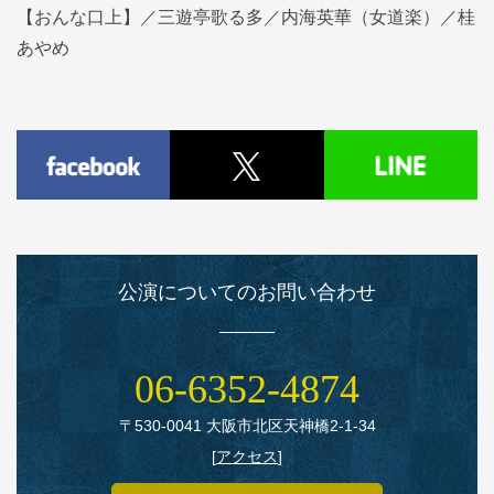
【おんな口上】／三遊亭歌る多／内海英華（女道楽）／桂
あやめ
公演についてのお問い合わせ
06‑6352‑4874
〒530‑0041 大阪市北区天神橋2‑1‑34
[
アクセス
]