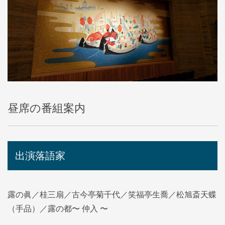
昼席の番組案内
出演落語家
露の眞／桂三扇／古今亭菊千代／笑福亭生喬／松旭斎天蝶
（手品）／露の都〜 仲入 〜