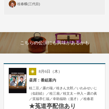
桂春蝶(三代目)
こちらの公演にも興味があるかも
8
月
6
日（木）
昼
昼席：番組案内
桂二豆／露の瑞／桂きん太郎／いわみせいじ
（似顔絵）／桂三扇／桂文太～仲入～露の眞
／笑福亭仁福／幸助福助（漫才）／桂春若
★菟道亭
配信あり