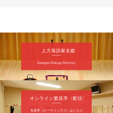
お問合せ 080-4235-3044
8
月
7
日（金）
昼
昼席：番組案内
桂二豆／露の瑞／桂きん太郎／いわみせいじ
（似顔絵）／笑福亭笑利／桂文太～仲入～露
の眞／笑福亭仁福／幸助福助（漫才）／桂春
上方落語家名鑑
若
★菟道亭
配信あり
Kamigata Rakugo Directory
8
月
7
日（金）
夜
噺家が落語と芝居をしてみる会
オンライン繁昌亭〈配信〉
桂米之助／桂団治郎／桂弥太郎／桂米舞／是
常祐美
開演：午後6時30分（6時開場）全席指定
莵道亭（ピーティックス）はこちら