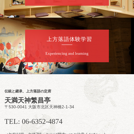
前売3,500円 当日4,000円
お問合せ：米朝事務所 06-6365-8281（平日
10時～18時）
★菟道亭配信あり
配信の購
入はこちらをクリック
上方落語体験学習
Experiencing and learning
8
月
8
日（土）
朝
第2回 智之介・力造 二人会
笑福亭智之介「昭和任侠伝」「天王寺詣り」
／桂力造「桃太郎」「本膳」／桂二豆「開口
一番」
伝統と継承、上方落語の定席
開場
開演：午前10時（9時30分
）
天満天神繁昌亭
前売2,000円 当日 2,500円
〒530-0041 大阪市北区天神橋2-1-34
お問合せ：智之介・力造 二人会事務局 090-
7762-6268
TEL: 06-6352-4874