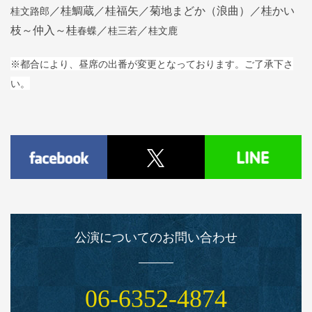
桂文路郎
／桂鯛蔵／桂福矢／菊地まどか（浪曲）／桂かい
春蝶
桂三若
桂文鹿
枝～仲入～桂
／
／
※都合により、昼席の出番が変更となっております。ご了承下さ
い。
公演についてのお問い合わせ
06‑6352‑4874