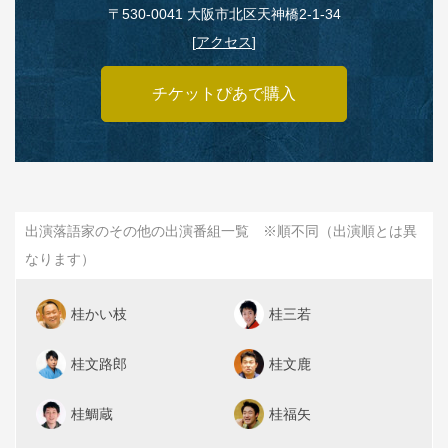
〒530‑0041 大阪市北区天神橋2‑1‑34
[
アクセス
]
チケットぴあで購入
出演落語家のその他の出演番組一覧 ※順不同（出演順とは異
なります）
桂かい枝
桂三若
桂文路郎
桂文鹿
桂鯛蔵
桂福矢