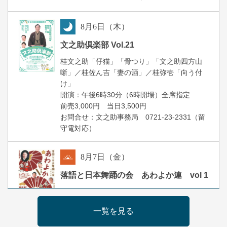
8
月
6
日（木）
夜
文之助倶楽部 Vol.21
桂文之助「仔猫」「骨つり」「文之助四方山
噺」／桂佐ん吉「妻の酒」／桂弥壱「向う付
け」
開演：午後6時30分（6時開場）全席指定
前売3,000円 当日3,500円
お問合せ：文之助事務局 0721-23-2331（留
守電対応）
8
月
7
日（金）
朝
落語と日本舞踊の会 あわよか連 vol 1
露の新幸／桂雪鹿／桂九寿玉／ゲスト：さつ
き緑万寿
一覧を見る
開演：午前10時（9時30分開場）
前売2,500円 当日3,000円