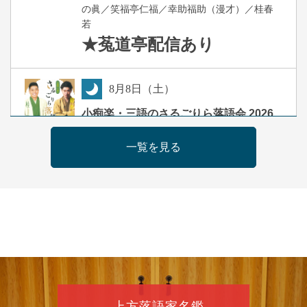
の眞／笑福亭仁福／幸助福助（漫才）／桂春
若
★菟道亭
配信あり
8
月
8
日（土）
夜
小痴楽・三語のさるごりら落語会 2026
桂三語／柳亭小痴楽 他
一覧を見る
開演：午後6時（5時30分開場）全席指定
前売3,500円 当日4,000円
お問合せ：FANYチケット 0570-550-
100(10:00～19:00受付)
8
月
9
日（日）
朝
第98回 桂慶枝の早起き寄席～親子の噺
スペシャル～
桂慶枝「KCストーリー」／月亭遊真「真田小
上方落語家名鑑