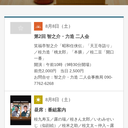
8
月
8
日（土）
朝
第2回 智之介・力造 二人会
笑福亭智之介「昭和任侠伝」「天王寺詣り」
／桂力造「桃太郎」「本膳」／桂二豆「開口
一番」
開場
開演：午前10時（9時30分
）
前売2,000円 当日 2,500円
お問合せ：智之介・力造 二人会事務局 090-
7762-6268
8
月
8
日（土）
昼
昼席：番組案内
桂九寿玉／露の瑞／桂きん太郎／いわみせい
じ（似顔絵）／桂米之助／桂文太～仲入～露