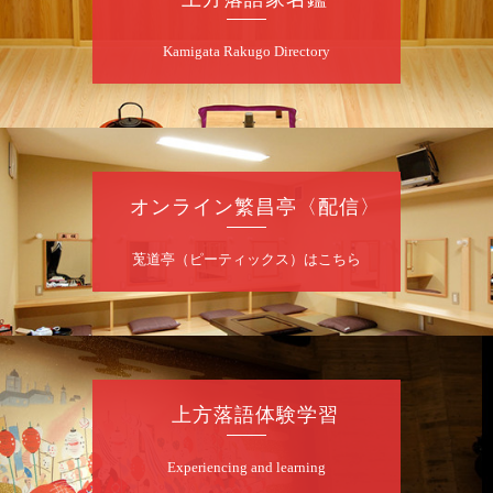
僧」／桂三実「ワンワン」／桂慶枝「せんた
く」／露の都「子は鎹」
Kamigata Rakugo Directory
開演：午前10時（9時30分開場）1F全席指
定 2F全席自由
前売2,000円 当日2,500円 25歳以下前売・
当日共1,000円
お問合せ：落語ファクトリー 0120-874-315
オンライン繁昌亭〈配信〉
8
月
9
日（日）
昼
昼席：番組案内
莵道亭（ピーティックス）はこちら
桂二豆／露の瑞／桂きん太郎／いわみせいじ
（似顔絵）／桂三扇／桂文太～仲入～笑福亭
笑利／笑福亭仁福／幸助福助（漫才）／桂春
若
★菟道亭
配信あり
上方落語体験学習
8
月
9
日（日）
Experiencing and learning
夜