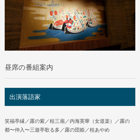
昼席の番組案内
出演落語家
笑福亭縁／露の紫／桂三扇／内海英華（女道楽）／露の
都〜仲入〜三遊亭歌る多／露の団姫／桂あやめ