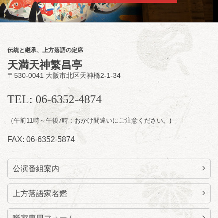
らららのらくご会④
桂雀太「まんじゅうこわい」／桂三度「青
菜」／桂三実「ミュージック野菜ステーショ
ン」／桂九ノ一「胴乱の幸助」／代走みつく
伝統と継承、上方落語の定席
に「なんのこっちゃねんあれこれ」
天満天神繁昌亭
開演：午後6時（5時30分開場）全席指定
〒530-0041 大阪市北区天神橋2-1-34
前売3,000円 当日3,500円
お問合せ：らららのらくご会予約事務局
TEL: 06-6352-4874
090-6976-1777 email：
lalalanorakugo@gmail.com
（午前11時～午後7時：おかけ間違いにご注意ください。)
FAX: 06-6352-5874
公演番組案内
上方落語家名鑑