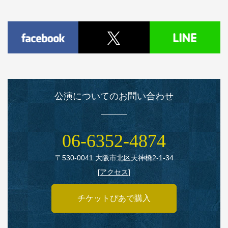
公演についてのお問い合わせ
06‑6352‑4874
〒530‑0041 大阪市北区天神橋2‑1‑34
[
アクセス
]
チケットぴあで購入