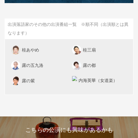
出演落語家のその他の出演番組一覧 ※順不同（出演順とは異
なります）
桂あやめ
桂三扇
露の五九洛
露の都
内海英華（女道楽）
露の紫
こちらの公演にも興味があるかも