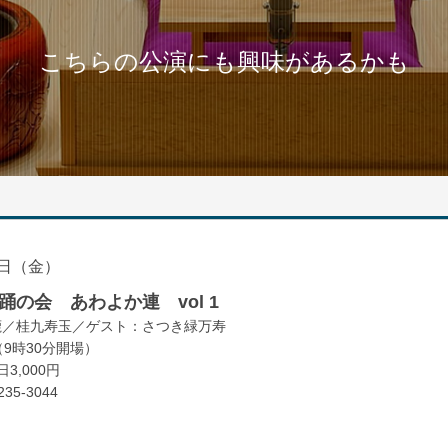
こちらの公演にも興味があるかも
日（金）
の会 あわよか連 vol 1
鹿／桂九寿玉／ゲスト：さつき緑万寿
（9時30分開場）
3,000円
35-3044