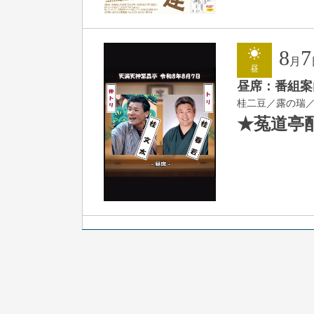
8
7
月
昼
昼席：番組案
桂二豆／露の瑞
★菟道亭
8
7
月
夜
噺家が落語と
桂米之助／桂団
開演：午後6時3