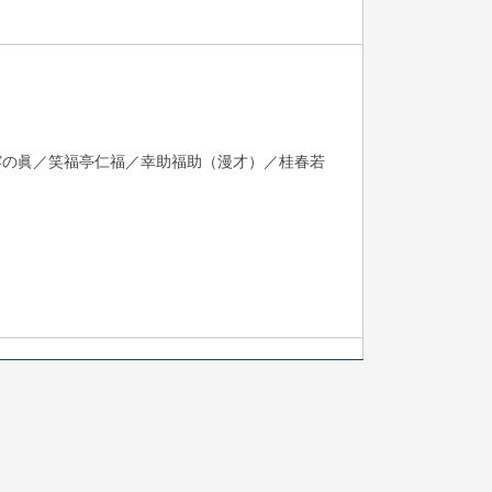
露の眞／笑福亭仁福／幸助福助（漫才）／桂春若