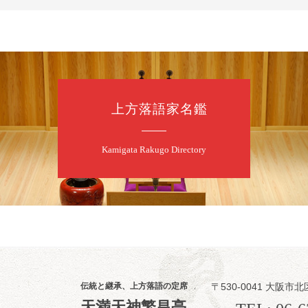
前売3,500円 当日
お問合せ：米朝事務所
★菟道亭
上方落語家名鑑
8
8
月
朝
第2回 智之介
Kamigata Rakugo Directory
笑福亭智之介「
開演：午前10時（
前売2,000円 当日
お問合せ：智之介・力
8
8
月
昼
昼席：番組案
伝統と継承、上方落語の定席
〒530-0041 大阪市北
桂九寿玉／露の
天満天神繁昌亭