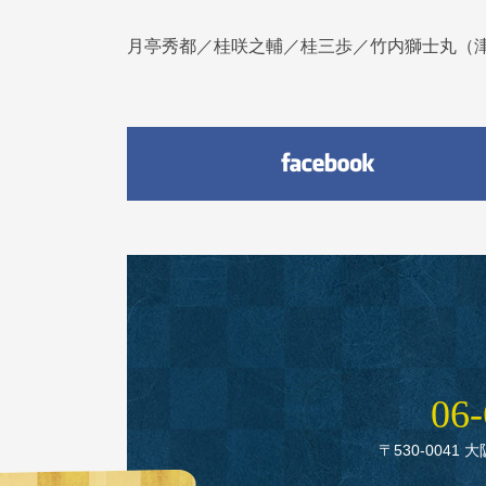
月亭秀都／桂咲之輔／桂三歩／竹内獅士丸（
06‑
〒530‑0041 