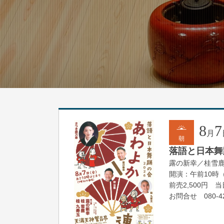
8
7
月
朝
落語と日本舞踊
露の新幸／桂雪
開演：午前10時
前売2,500円 当日
お問合せ 080-42