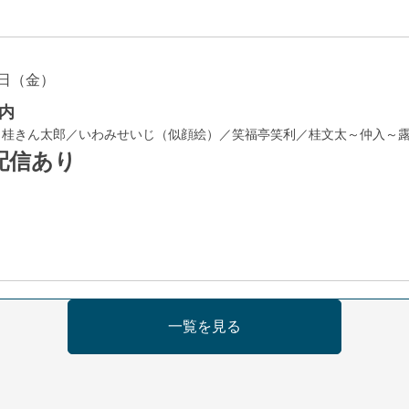
日（金）
内
／桂きん太郎／いわみせいじ（似顔絵）／笑福亭笑利／桂文太～仲入～
配信あり
日（金）
一覧を見る
芝居をしてみる会
治郎／桂弥太郎／桂米舞／是常祐美
0分（6時開場）全席指定