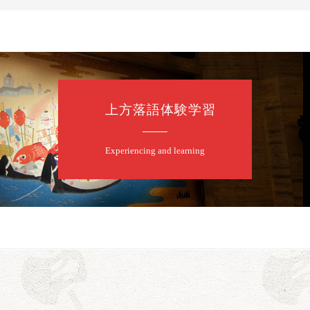
上方落語体験学習
Experiencing and learning
口一番」
露の眞／笑福亭仁福／幸助福助（漫才）／桂春若