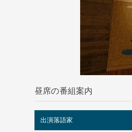
昼席の番組案内
出演落語家