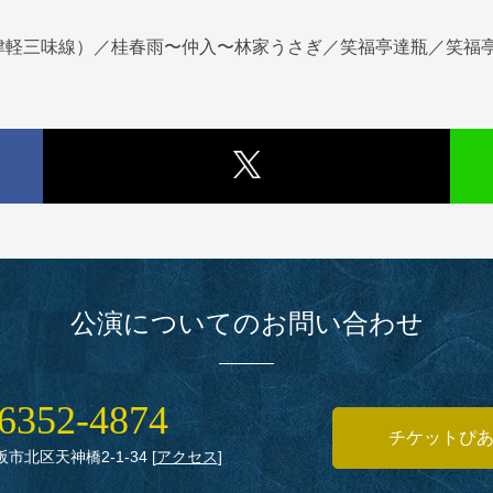
津軽三味線）／桂春雨〜仲入〜林家うさぎ／笑福亭達瓶／笑福
公演についてのお問い合わせ
6352‑4874
チケットぴ
大阪市北区天神橋2‑1‑34
[
アクセス
]