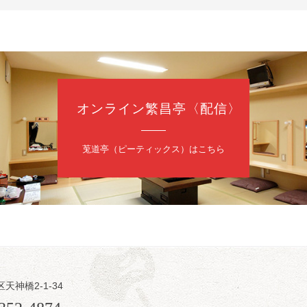
4,000円
 06-6365-8281（平日10時～18時）
配信あり
配信の購入はこちらをクリック
オンライン繁昌亭〈配信〉
日（土）
・力造 二人会
莵道亭（ピーティックス）はこちら
昭和任侠伝」「天王寺詣り」／桂力造「桃太郎」「本膳」／桂二豆「開
開場
9時30分
）
 2,500円
造 二人会事務局 090-7762-6268
日（土）
内
区天神橋2-1-34
瑞／桂きん太郎／いわみせいじ（似顔絵）／桂米之助／桂文太～仲入～