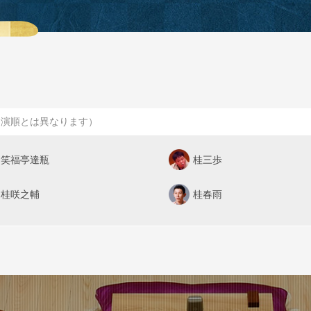
出演順とは異なります）
笑福亭達瓶
桂三歩
桂咲之輔
桂春雨