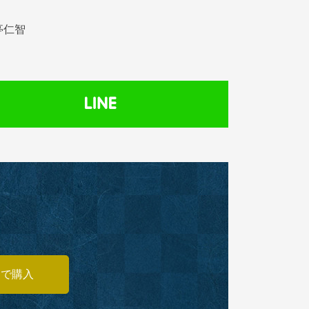
亭仁智
あで購入