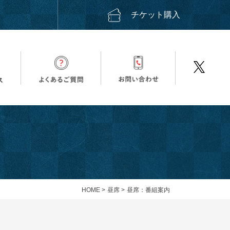
ス
チケット購入
HOME
>
昼席
>
昼席：番組案内