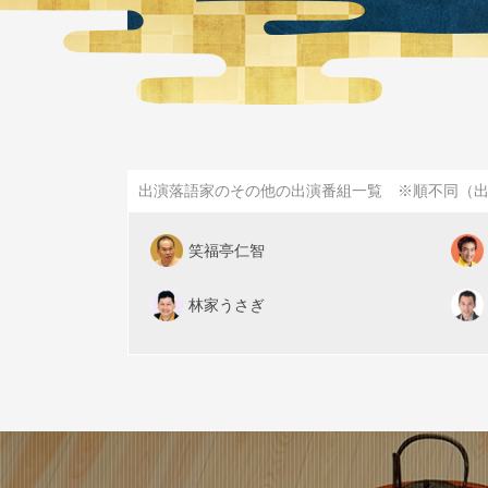
出演落語家のその他の出演番組一覧 ※順不同（
笑福亭仁智
林家うさぎ