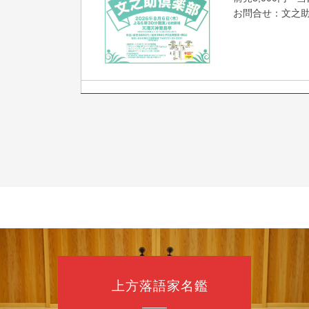
お問合せ：文之助事
8
7
月
朝
落語と日本舞踊
露の新幸／桂雪
開演：午前10時
前売2,500円 当日
お問合せ 080-42
上方落語家名鑑
8
7
月
昼