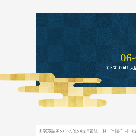
06‑
〒530‑0041 
出演落語家のその他の出演番組一覧 ※順不同（