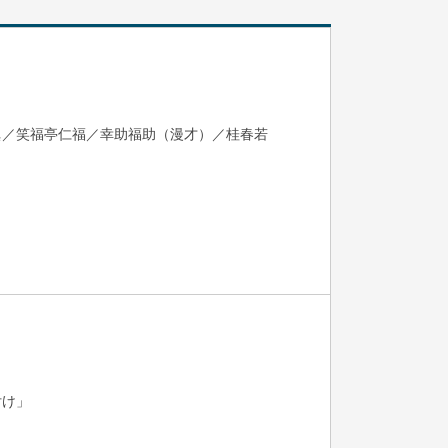
眞／笑福亭仁福／幸助福助（漫才）／桂春若
付け」