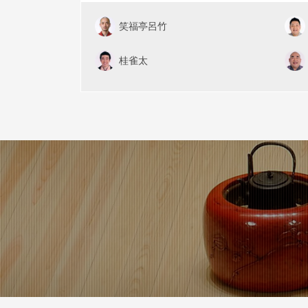
笑福亭呂竹
桂雀太