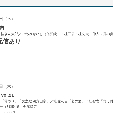
日（木）
内
／桂きん太郎／いわみせいじ（似顔絵）／桂三扇／桂文太～仲入～露の
配信あり
日（木）
ol.21
」「骨つり」「文之助四方山噺」／桂佐ん吉「妻の酒」／桂弥壱「向う
0分（6時開場）全席指定
3,500円