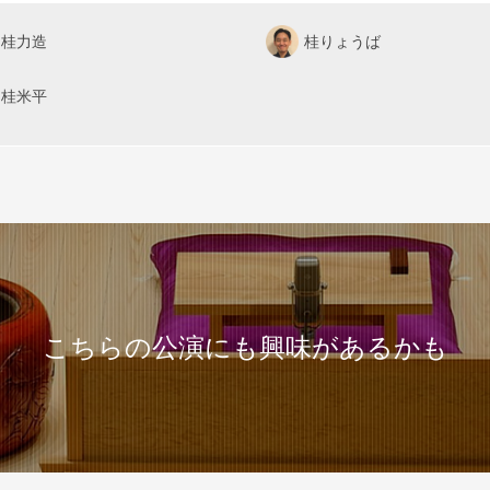
桂力造
桂りょうば
桂米平
こちらの公演にも興味があるかも