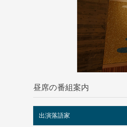
昼席の番組案内
出演落語家