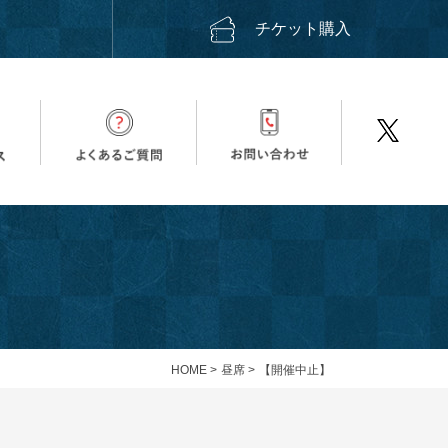
ス
チケット購入
HOME
>
昼席
>
【開催中止】