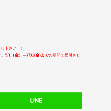
越し下さい。）
す。
5/1
（金）～7/31(金)まで
の期間で受付させ