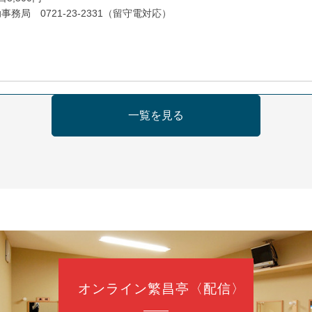
務局 0721-23-2331（留守電対応）
日（金）
一覧を見る
の会 あわよか連 vol 1
鹿／桂九寿玉／ゲスト：さつき緑万寿
（9時30分開場）
3,000円
35-3044
オンライン繁昌亭〈配信〉
日（金）