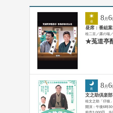
8
6
月
昼
昼席：番組案
桂二豆／露の瑞
★菟道亭
8
6
月
夜
文之助倶楽部 V
桂文之助「仔猫
開演：午後6時3
前売3,000円 当日