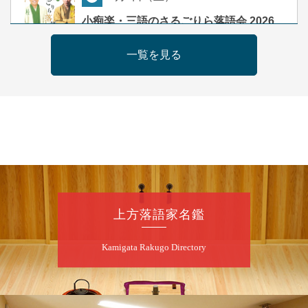
夜
小痴楽・三語のさるごりら落語会 2026
桂三語／柳亭小痴楽 他
一覧を見る
開演：午後6時（5時30分開場）全席指定
前売3,500円 当日4,000円
お問合せ：FANYチケット 0570-550-
100(10:00～19:00受付)
8
月
9
日（日）
朝
第98回 桂慶枝の早起き寄席～親子の噺
スペシャル～
桂慶枝「KCストーリー」／月亭遊真「真田小
上方落語家名鑑
僧」／桂三実「ワンワン」／桂慶枝「せんた
く」／露の都「子は鎹」
Kamigata Rakugo Directory
開演：午前10時（9時30分開場）1F全席指
定 2F全席自由
前売2,000円 当日2,500円 25歳以下前売・
当日共1,000円