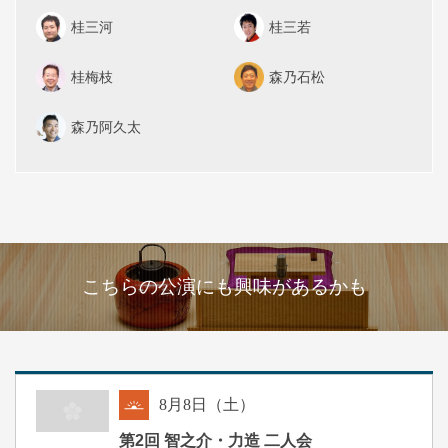
桂三河
桂三若
桂梅枝
森乃石松
森乃阿久太
こちらの公演にも興味があるかも
8
月
8
日（土）
朝
第2回 智之介・力造 二人会