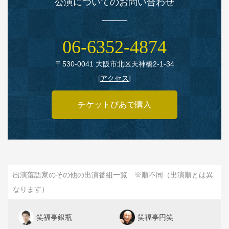
公演についてのお問い合わせ
06‑6352‑4874
〒530‑0041 大阪市北区天神橋2‑1‑34
[
アクセス
]
チケットぴあで購入
出演落語家のその他の出演番組一覧 ※順不同（出演順とは異
なります）
笑福亭銀瓶
笑福亭円笑