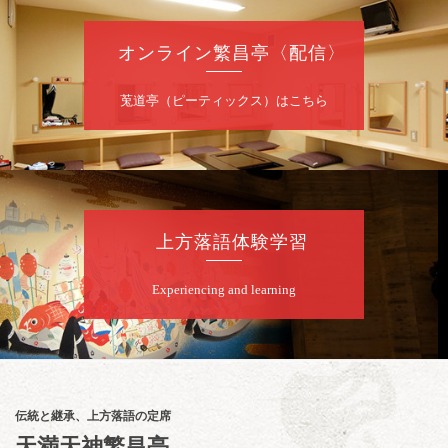
お問合せ：落語ファクトリー 0120-874-315
オンライン繁昌亭〈配信〉
8
月
9
日（日）
昼
昼席：番組案内
莵道亭（ピーティックス）はこちら
桂二豆／露の瑞／桂きん太郎／いわみせいじ
（似顔絵）／桂三扇／桂文太～仲入～笑福亭
笑利／笑福亭仁福／幸助福助（漫才）／桂春
若
★菟道亭
配信あり
上方落語体験学習
8
月
9
日（日）
Experiencing and learning
夜
らららのらくご会④
桂雀太「まんじゅうこわい」／桂三度「青
菜」／桂三実「ミュージック野菜ステーショ
ン」／桂九ノ一「胴乱の幸助」／代走みつく
伝統と継承、上方落語の定席
に「なんのこっちゃねんあれこれ」
天満天神繁昌亭
開演：午後6時（5時30分開場）全席指定