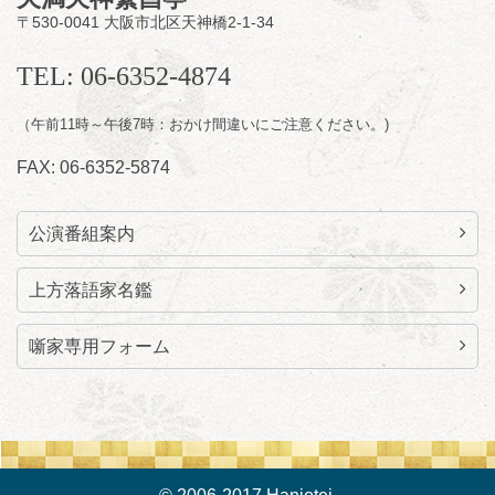
〒530-0041 大阪市北区天神橋2-1-34
前売3,000円 当日3,500円
お問合せ：らららのらくご会予約事務局
TEL: 06-6352-4874
090-6976-1777 email：
lalalanorakugo@gmail.com
（午前11時～午後7時：おかけ間違いにご注意ください。)
FAX: 06-6352-5874
公演番組案内
上方落語家名鑑
噺家専用フォーム