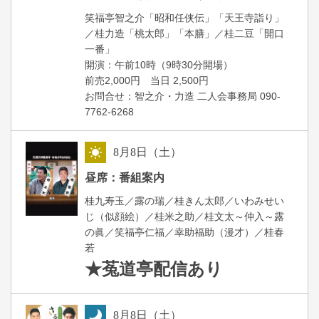
笑福亭智之介「昭和任侠伝」「天王寺詣り」
／桂力造「桃太郎」「本膳」／桂二豆「開口
一番」
開場
開演：午前10時（9時30分
）
前売2,000円 当日 2,500円
お問合せ：智之介・力造 二人会事務局 090-
7762-6268
8
月
8
日（土）
昼
昼席：番組案内
桂九寿玉／露の瑞／桂きん太郎／いわみせい
じ（似顔絵）／桂米之助／桂文太～仲入～露
の眞／笑福亭仁福／幸助福助（漫才）／桂春
若
★菟道亭
配信あり
8
月
8
日（土）