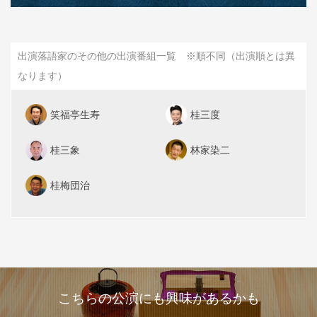
出演落語家のその他の出演番組一覧 ※順不同（出演順とは異
なります）
笑福亭生寿
桂三度
桂三象
林家染二
桂梅団治
こちらの公演にも興味があるかも