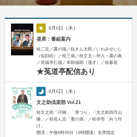
8
月
6
日（木）
昼
昼席：番組案内
桂二豆／露の瑞／桂きん太郎／いわみせいじ
（似顔絵）／桂三扇／桂文太～仲入～露の眞
／笑福亭仁福／幸助福助（漫才）／桂春若
★菟道亭
配信あり
8
月
6
日（木）
夜
文之助倶楽部 Vol.21
桂文之助「仔猫」「骨つり」「文之助四方山
噺」／桂佐ん吉「妻の酒」／桂弥壱「向う付
け」
開演：午後6時30分（6時開場）全席指定