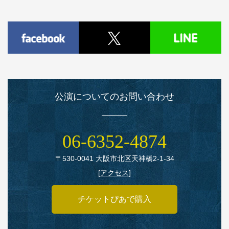
公演についてのお問い合わせ
06‑6352‑4874
〒530‑0041 大阪市北区天神橋2‑1‑34
[
アクセス
]
チケットぴあで購入