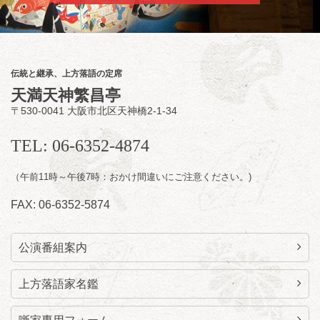
朝
第2回 智之介・力造 二人会
笑福亭智之介「昭和任侠伝」「天王寺詣り」
／桂力造「桃太郎」「本膳」／桂二豆「開口
一番」
伝統と継承、上方落語の定席
開場
開演：午前10時（9時30分
）
天満天神繁昌亭
前売2,000円 当日 2,500円
〒530-0041 大阪市北区天神橋2-1-34
お問合せ：智之介・力造 二人会事務局 090-
7762-6268
TEL: 06-6352-4874
（午前11時～午後7時：おかけ間違いにご注意ください。)
FAX: 06-6352-5874
公演番組案内
上方落語家名鑑