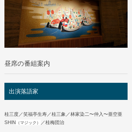
昼席の番組案内
出演落語家
桂三度／笑福亭生寿／桂三象／林家染二〜仲入〜亜空亜
（マジック）
SHIN
／桂梅団治