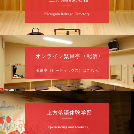
若
★菟道亭
配信あり
Kamigata Rakugo Directory
8
月
7
日（金）
夜
噺家が落語と芝居をしてみる会
オンライン繁昌亭〈配信〉
桂米之助／桂団治郎／桂弥太郎／桂米舞／是
常祐美
開演：午後6時30分（6時開場）全席指定
莵道亭（ピーティックス）はこちら
前売3,500円 当日4,000円
お問合せ：米朝事務所 06-6365-8281（平日
10時～18時）
★菟道亭配信あり
配信の購
入はこちらをクリック
上方落語体験学習
Experiencing and learning
8
月
8
日（土）