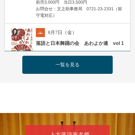
前売3,000円 当日3,500円
お問合せ：文之助事務局 0721-23-2331（留
守電対応）
8
月
7
日（金）
朝
落語と日本舞踊の会 あわよか連 vol 1
露の新幸／桂雪鹿／桂九寿玉／ゲスト：さつ
き緑万寿
一覧を見る
開演：午前10時（9時30分開場）
前売2,500円 当日3,000円
お問合せ 080-4235-3044
8
月
7
日（金）
昼
昼席：番組案内
桂二豆／露の瑞／桂きん太郎／いわみせいじ
（似顔絵）／笑福亭笑利／桂文太～仲入～露
の眞／笑福亭仁福／幸助福助（漫才）／桂春
上方落語家名鑑