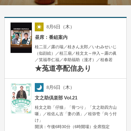
8
月
6
日（木）
昼
昼席：番組案内
桂二豆／露の瑞／桂きん太郎／いわみせいじ
（似顔絵）／桂三扇／桂文太～仲入～露の眞
／笑福亭仁福／幸助福助（漫才）／桂春若
★菟道亭
配信あり
8
月
6
日（木）
夜
文之助倶楽部 Vol.21
桂文之助「仔猫」「骨つり」「文之助四方山
噺」／桂佐ん吉「妻の酒」／桂弥壱「向う付
け」
開演：午後6時30分（6時開場）全席指定