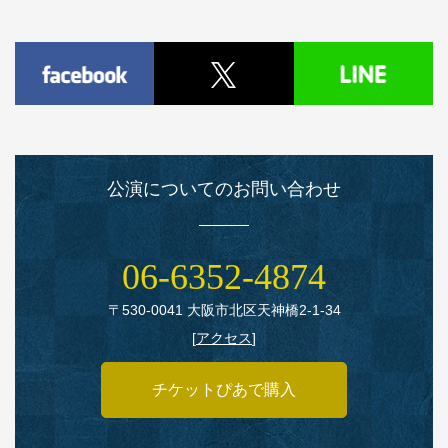
公演についてのお問い合わせ
06‑6352‑4874
〒530‑0041 大阪市北区天神橋2‑1‑34
[
アクセス
]
チケットぴあで購入