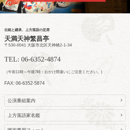
朝
第2回 智之介・力造 二人会
笑福亭智之介「昭和任侠伝」「天王寺詣り」
／桂力造「桃太郎」「本膳」／桂二豆「開口
一番」
伝統と継承、上方落語の定席
開場
開演：午前10時（9時30分
）
天満天神繁昌亭
前売2,000円 当日 2,500円
〒530-0041 大阪市北区天神橋2-1-34
お問合せ：智之介・力造 二人会事務局 090-
7762-6268
TEL: 06-6352-4874
（午前11時～午後7時：おかけ間違いにご注意ください。)
FAX: 06-6352-5874
公演番組案内
上方落語家名鑑