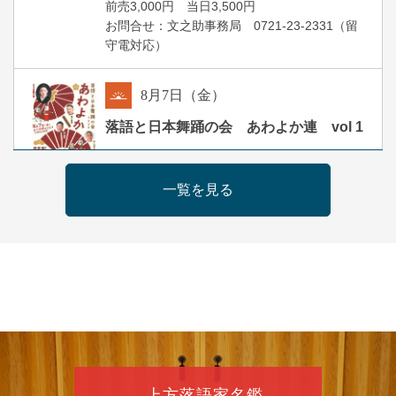
前売3,000円 当日3,500円
お問合せ：文之助事務局 0721-23-2331（留
守電対応）
8
月
7
日（金）
朝
落語と日本舞踊の会 あわよか連 vol 1
露の新幸／桂雪鹿／桂九寿玉／ゲスト：さつ
き緑万寿
一覧を見る
開演：午前10時（9時30分開場）
前売2,500円 当日3,000円
お問合せ 080-4235-3044
8
月
7
日（金）
昼
昼席：番組案内
桂二豆／露の瑞／桂きん太郎／いわみせいじ
（似顔絵）／笑福亭笑利／桂文太～仲入～露
の眞／笑福亭仁福／幸助福助（漫才）／桂春
上方落語家名鑑