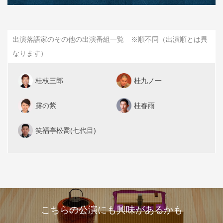
出演落語家のその他の出演番組一覧 ※順不同（出演順とは異
なります）
桂枝三郎
桂九ノ一
露の紫
桂春雨
笑福亭松喬(七代目)
こちらの公演にも興味があるかも