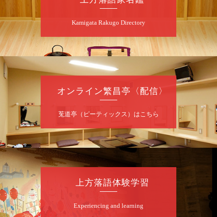
若
★菟道亭
配信あり
Kamigata Rakugo Directory
8
月
7
日（金）
夜
噺家が落語と芝居をしてみる会
オンライン繁昌亭〈配信〉
桂米之助／桂団治郎／桂弥太郎／桂米舞／是
常祐美
開演：午後6時30分（6時開場）全席指定
莵道亭（ピーティックス）はこちら
前売3,500円 当日4,000円
お問合せ：米朝事務所 06-6365-8281（平日
10時～18時）
★菟道亭配信あり
配信の購
入はこちらをクリック
上方落語体験学習
Experiencing and learning
8
月
8
日（土）