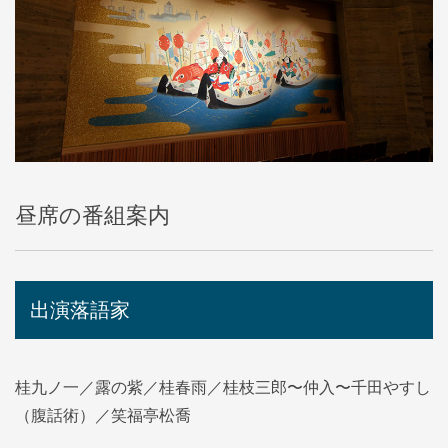
昼席の番組案内
出演落語家
桂九ノ一／露の紫／桂春雨／桂枝三郎〜仲入〜千田やすし
（腹話術）／笑福亭松喬