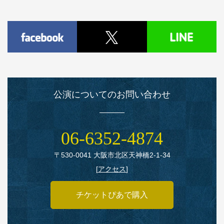
公演についてのお問い合わせ
06‑6352‑4874
〒530‑0041 大阪市北区天神橋2‑1‑34
[
アクセス
]
チケットぴあで購入