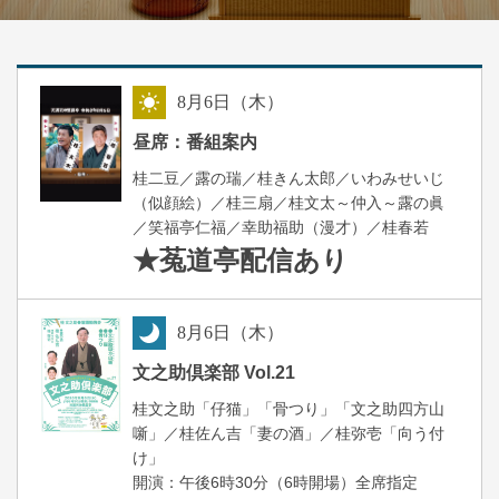
8
月
6
日（木）
昼
昼席：番組案内
桂二豆／露の瑞／桂きん太郎／いわみせいじ
（似顔絵）／桂三扇／桂文太～仲入～露の眞
／笑福亭仁福／幸助福助（漫才）／桂春若
★菟道亭
配信あり
8
月
6
日（木）
夜
文之助倶楽部 Vol.21
桂文之助「仔猫」「骨つり」「文之助四方山
噺」／桂佐ん吉「妻の酒」／桂弥壱「向う付
け」
開演：午後6時30分（6時開場）全席指定