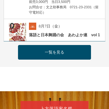
前売3,000円 当日3,500円
お問合せ：文之助事務局 0721-23-2331（留
守電対応）
8
月
7
日（金）
朝
落語と日本舞踊の会 あわよか連 vol 1
露の新幸／桂雪鹿／桂九寿玉／ゲスト：さつ
き緑万寿
一覧を見る
開演：午前10時（9時30分開場）
前売2,500円 当日3,000円
お問合せ 080-4235-3044
8
月
7
日（金）
昼
昼席：番組案内
桂二豆／露の瑞／桂きん太郎／いわみせいじ
（似顔絵）／笑福亭笑利／桂文太～仲入～露
の眞／笑福亭仁福／幸助福助（漫才）／桂春
上方落語家名鑑