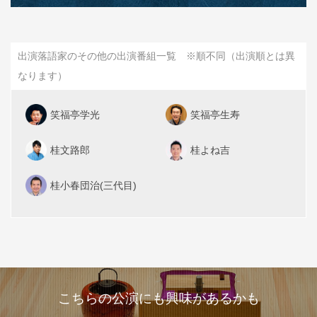
出演落語家のその他の出演番組一覧 ※順不同（出演順とは異
なります）
笑福亭学光
笑福亭生寿
桂文路郎
桂よね吉
桂小春団治(三代目)
こちらの公演にも興味があるかも