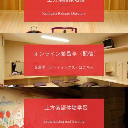
若
★菟道亭
配信あり
Kamigata Rakugo Directory
8
月
7
日（金）
夜
噺家が落語と芝居をしてみる会
オンライン繁昌亭〈配信〉
桂米之助／桂団治郎／桂弥太郎／桂米舞／是
常祐美
開演：午後6時30分（6時開場）全席指定
莵道亭（ピーティックス）はこちら
前売3,500円 当日4,000円
お問合せ：米朝事務所 06-6365-8281（平日
10時～18時）
★菟道亭配信あり
配信の購
入はこちらをクリック
上方落語体験学習
Experiencing and learning
8
月
8
日（土）