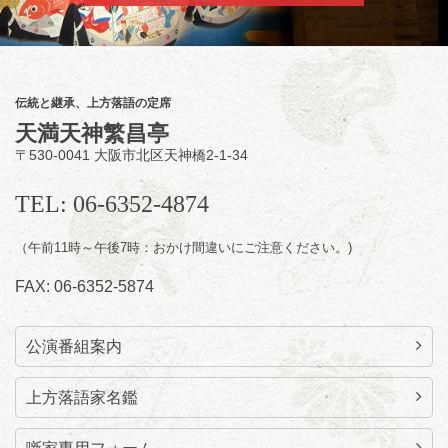
朝
第2回 智之介・力造 二人会
笑福亭智之介「昭和任侠伝」「天王寺詣り」
／桂力造「桃太郎」「本膳」／桂二豆「開口
一番」
伝統と継承、上方落語の定席
開場
開演：午前10時（9時30分
）
天満天神繁昌亭
前売2,000円 当日 2,500円
〒530-0041 大阪市北区天神橋2-1-34
お問合せ：智之介・力造 二人会事務局 090-
7762-6268
TEL: 06-6352-4874
（午前11時～午後7時：おかけ間違いにご注意ください。)
FAX: 06-6352-5874
公演番組案内
上方落語家名鑑