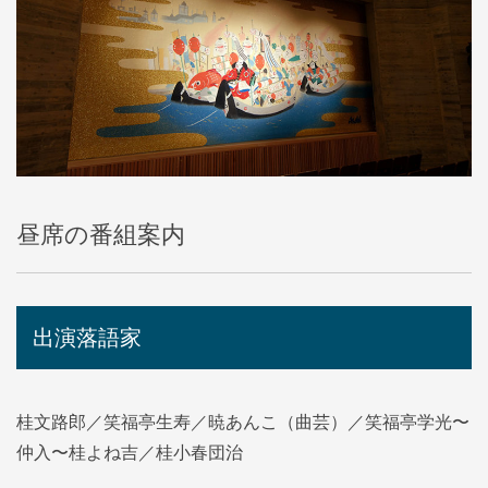
昼席の番組案内
出演落語家
桂文路郎／笑福亭生寿／暁あんこ（曲芸）／笑福亭学光〜
仲入〜桂よね吉／桂小春団治