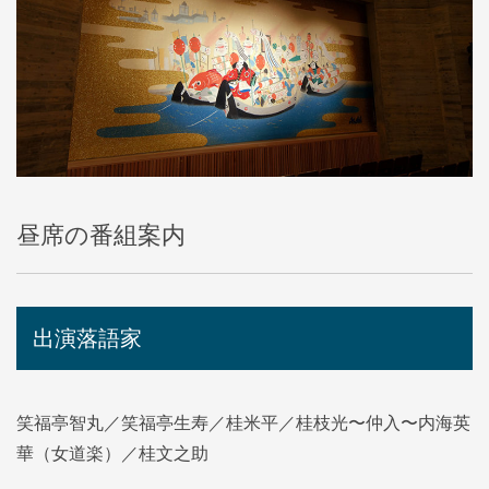
昼席の番組案内
出演落語家
笑福亭智丸／笑福亭生寿／桂米平／桂枝光〜仲入〜内海英
華（女道楽）／桂文之助