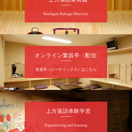
僧」／桂三実「ワンワン」／桂慶枝「せんた
く」／露の都「子は鎹」
Kamigata Rakugo Directory
開演：午前10時（9時30分開場）1F全席指
定 2F全席自由
前売2,000円 当日2,500円 25歳以下前売・
当日共1,000円
お問合せ：落語ファクトリー 0120-874-315
オンライン繁昌亭〈配信〉
8
月
9
日（日）
昼
昼席：番組案内
莵道亭（ピーティックス）はこちら
桂二豆／露の瑞／桂きん太郎／いわみせいじ
（似顔絵）／桂三扇／桂文太～仲入～笑福亭
笑利／笑福亭仁福／幸助福助（漫才）／桂春
若
★菟道亭
配信あり
上方落語体験学習
8
月
9
日（日）
Experiencing and learning
夜