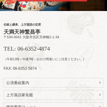
らららのらくご会④
桂雀太「まんじゅうこわい」／桂三度「青
菜」／桂三実「ミュージック野菜ステーショ
ン」／桂九ノ一「胴乱の幸助」／代走みつく
伝統と継承、上方落語の定席
に「なんのこっちゃねんあれこれ」
天満天神繁昌亭
開演：午後6時（5時30分開場）全席指定
〒530-0041 大阪市北区天神橋2-1-34
前売3,000円 当日3,500円
お問合せ：らららのらくご会予約事務局
TEL: 06-6352-4874
090-6976-1777 email：
lalalanorakugo@gmail.com
（午前11時～午後7時：おかけ間違いにご注意ください。)
FAX: 06-6352-5874
公演番組案内
上方落語家名鑑