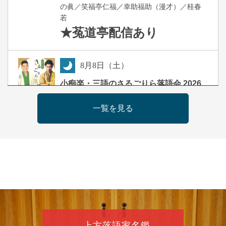
の眞／笑福亭仁福／幸助福助（漫才）／桂春
若
★菟道亭
配信あり
8
月
8
日（土）
夜
小痴楽・三語のさるごりら落語会 2026
桂三語／柳亭小痴楽 他
一覧を見る
開演：午後6時（5時30分開場）全席指定
前売3,500円 当日4,000円
お問合せ：FANYチケット 0570-550-
100(10:00～19:00受付)
8
月
9
日（日）
朝
第98回 桂慶枝の早起き寄席～親子の噺
スペシャル～
桂慶枝「KCストーリー」／月亭遊真「真田小
上方落語家名鑑