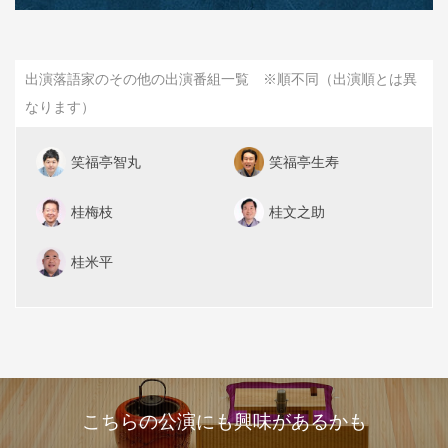
出演落語家のその他の出演番組一覧 ※順不同（出演順とは異
なります）
笑福亭智丸
笑福亭生寿
桂梅枝
桂文之助
桂米平
こちらの公演にも興味があるかも