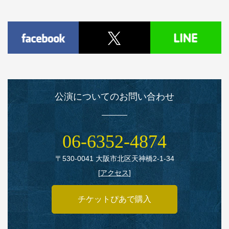
公演についてのお問い合わせ
06‑6352‑4874
〒530‑0041 大阪市北区天神橋2‑1‑34
[
アクセス
]
チケットぴあで購入