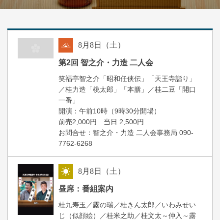
8
月
8
日（土）
朝
第2回 智之介・力造 二人会
笑福亭智之介「昭和任侠伝」「天王寺詣り」
／桂力造「桃太郎」「本膳」／桂二豆「開口
一番」
開場
開演：午前10時（9時30分
）
前売2,000円 当日 2,500円
お問合せ：智之介・力造 二人会事務局 090-
7762-6268
8
月
8
日（土）
昼
昼席：番組案内
桂九寿玉／露の瑞／桂きん太郎／いわみせい
じ（似顔絵）／桂米之助／桂文太～仲入～露