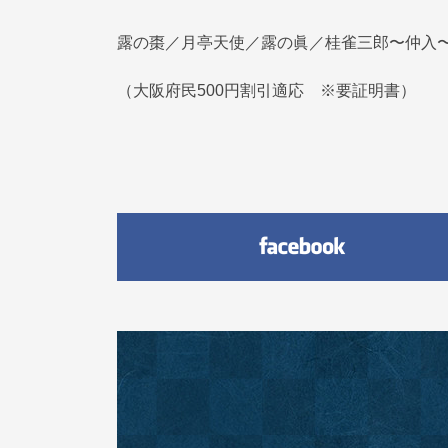
露の棗／月亭天使／露の眞／桂雀三郎〜仲入
（大阪府民500円割引適応 ※要証明書）