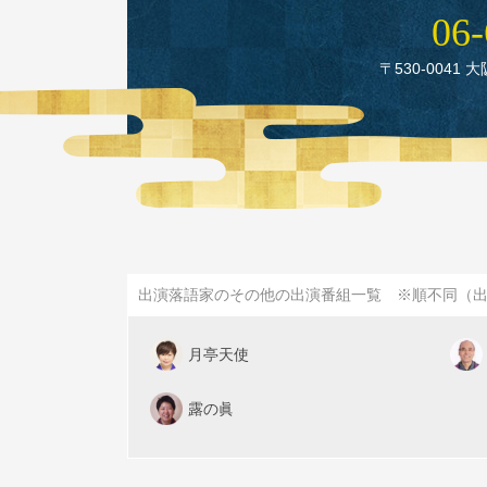
06‑
〒530‑0041 
出演落語家のその他の出演番組一覧 ※順不同（
月亭天使
露の眞