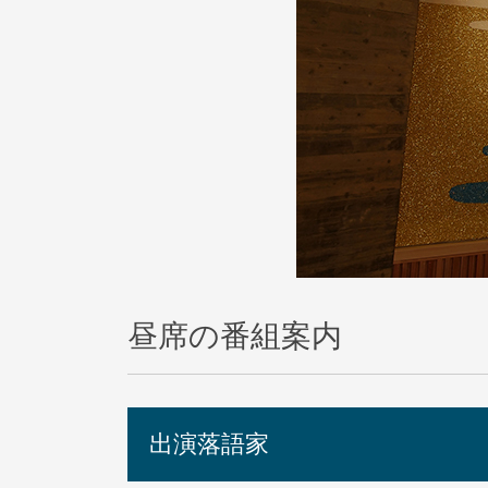
昼席の番組案内
出演落語家