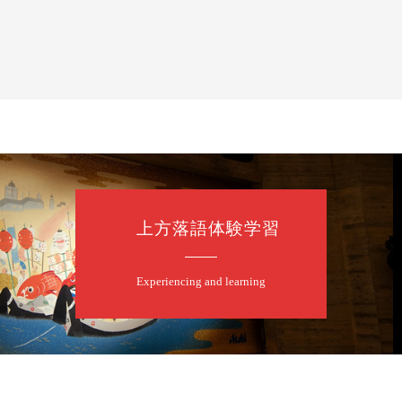
上方落語体験学習
たく」／露の都「子は鎹」
Experiencing and learning