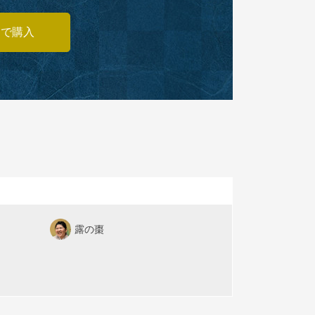
あで購入
露の棗