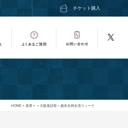
ス
チケット購入
HOME
>
昼席
>
＜大阪落語祭＞歳末吉例女流ウィーク