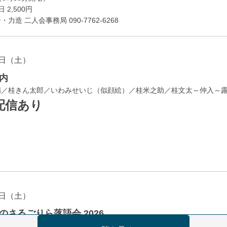
 2,500円
造 二人会事務局 090-7762-6268
日（土）
内
瑞／桂きん太郎／いわみせいじ（似顔絵）／桂米之助／桂文太～仲入～
配信あり
日（土）
のさるごりら落語会 2026
痴楽 他