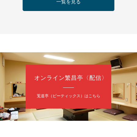
一覧を見る
5時30分開場）全席指定
4,000円
ット 0570-550-100(10:00～19:00受付)
日（日）
慶枝の早起き寄席～親子の噺スペシャル～
オンライン繁昌亭〈配信〉
トーリー」／月亭遊真「真田小僧」／桂三実「ワンワン」／桂慶枝「せん
（9時30分開場）1F全席指定 2F全席自由
日2,500円 25歳以下前売・当日共1,000円
莵道亭（ピーティックス）はこちら
トリー 0120-874-315