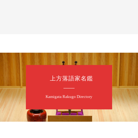
開演：午後6時（
前売3,500円 当日
お問合せ：FANYチケ
8
9
月
朝
第98回 桂
上方落語家名鑑
桂慶枝「KCス
開演：午前10時
前売2,000円 当
Kamigata Rakugo Directory
お問合せ：落語ファク