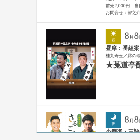
前売2,000円 当日
お問合せ：智之介・力
8
8
月
昼
昼席：番組案
桂九寿玉／露の
★菟道亭
8
8
月
夜
小痴楽・三語
桂三語／柳亭小