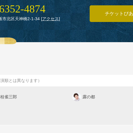
6352‑4874
チケットぴ
大阪市北区天神橋2‑1‑34
[
アクセス
]
出演順とは異なります）
桂雀三郎
露の都