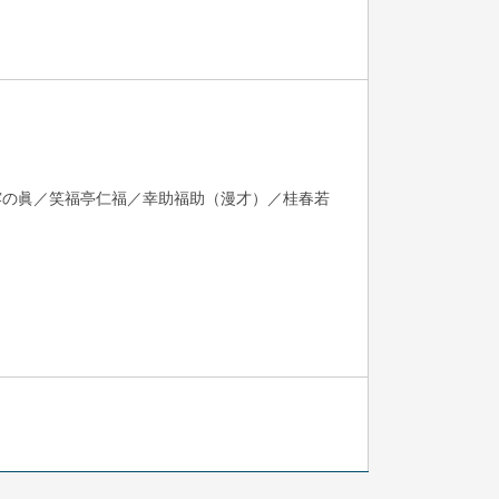
露の眞／笑福亭仁福／幸助福助（漫才）／桂春若