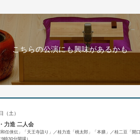
こちらの公演にも興味があるかも
日（土）
・力造 二人会
昭和任侠伝」「天王寺詣り」／桂力造「桃太郎」「本膳」／桂二豆「開
開場
9時30分
）