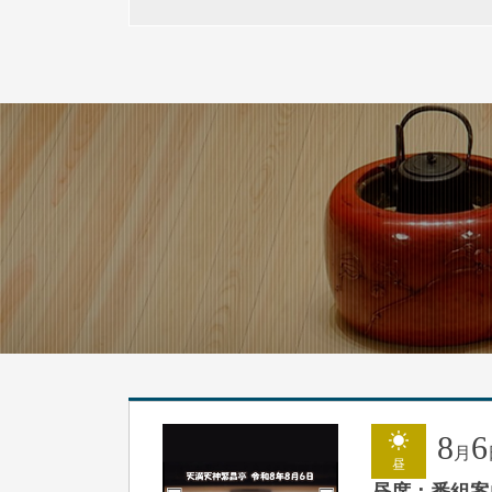
8
6
月
昼
昼席：番組案