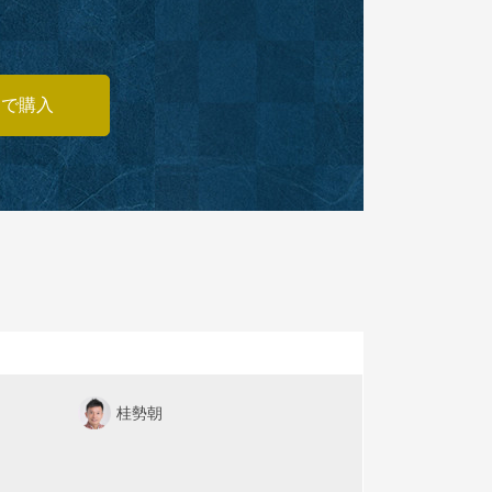
あで購入
桂勢朝