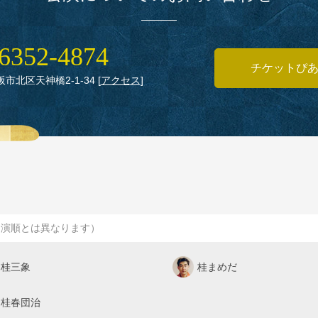
6352‑4874
チケットぴ
大阪市北区天神橋2‑1‑34
[
アクセス
]
出演順とは異なります）
桂三象
桂まめだ
桂春団治