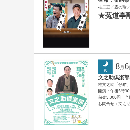
桂二豆／露の瑞
★菟道亭
8
6
月
夜
文之助倶楽部 V
桂文之助「仔猫
開演：午後6時3
前売3,000円 当日
お問合せ：文之助事