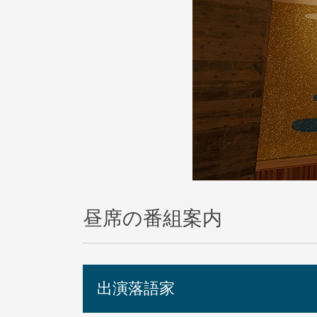
昼席の番組案内
出演落語家