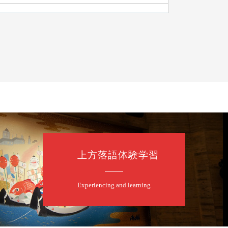
上方落語体験学習
Experiencing and learning
露の眞／笑福亭仁福／幸助福助（漫才）／桂春若