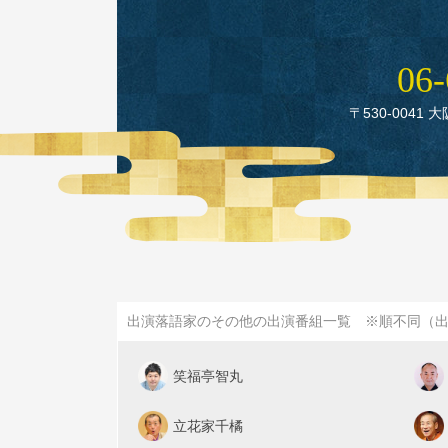
06‑
〒530‑0041 
出演落語家のその他の出演番組一覧 ※順不同（
笑福亭智丸
立花家千橘