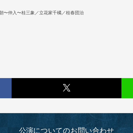
朝〜仲入〜桂三象／立花家千橘／桂春団治
公演についてのお問い合わせ