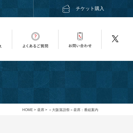
ス
チケット購入
HOME
>
昼席
>
＜大阪落語祭＞昼席：番組案内