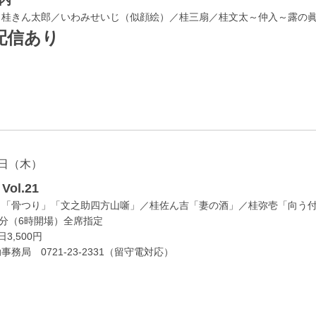
／桂きん太郎／いわみせいじ（似顔絵）／桂三扇／桂文太～仲入～露の
配信あり
日（木）
ol.21
」「骨つり」「文之助四方山噺」／桂佐ん吉「妻の酒」／桂弥壱「向う
0分（6時開場）全席指定
3,500円
務局 0721-23-2331（留守電対応）