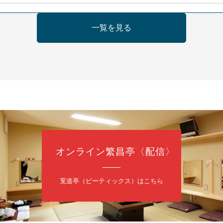
日（金）
一覧を見る
の会 あわよか連 vol 1
鹿／桂九寿玉／ゲスト：さつき緑万寿
（9時30分開場）
3,000円
35-3044
オンライン繁昌亭〈配信〉
日（金）
内
莵道亭（ピーティックス）はこちら
／桂きん太郎／いわみせいじ（似顔絵）／笑福亭笑利／桂文太～仲入～
配信あり