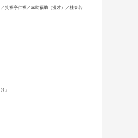
眞／笑福亭仁福／幸助福助（漫才）／桂春若
付け」