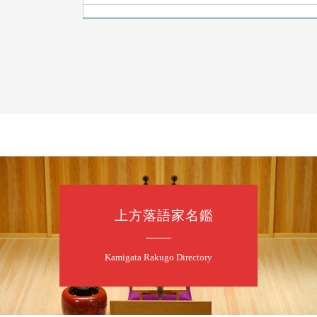
8
7
月
朝
落語と日本舞踊
露の新幸／桂雪
開演：午前10時
前売2,500円 当日
お問合せ 080-42
上方落語家名鑑
8
7
月
昼
昼席：番組案
Kamigata Rakugo Directory
桂二豆／露の瑞
★菟道亭