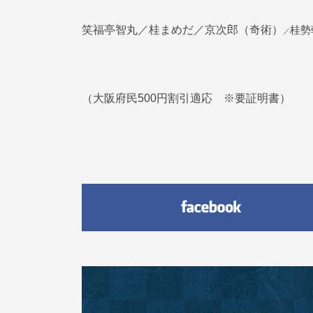
笑福亭智丸／桂まめだ／京次郎（奇術）
桂勢
／
（大阪府民500円割引適応 ※要証明書）