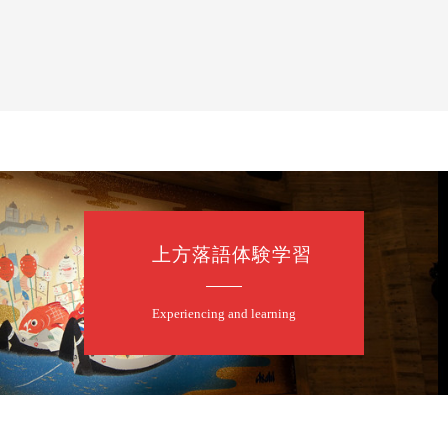
上方落語体験学習
Experiencing and learning
露の眞／笑福亭仁福／幸助福助（漫才）／桂春若