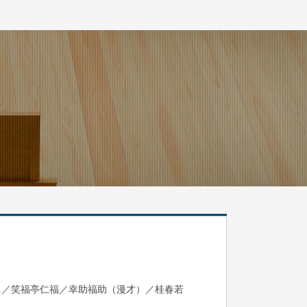
眞／笑福亭仁福／幸助福助（漫才）／桂春若