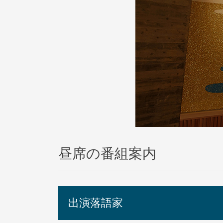
昼席の番組案内
出演落語家