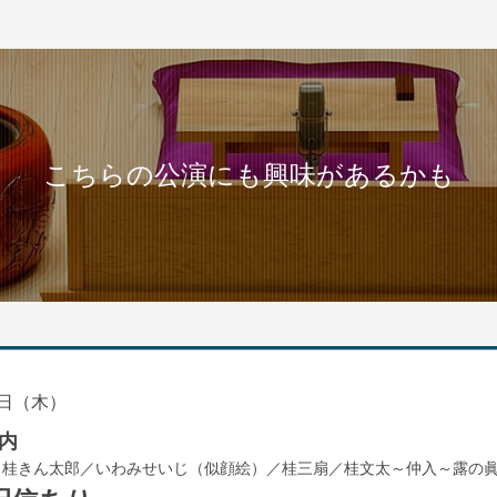
こちらの公演にも興味があるかも
日（木）
内
／桂きん太郎／いわみせいじ（似顔絵）／桂三扇／桂文太～仲入～露の