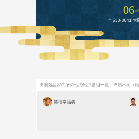
06‑
〒530‑0041 
出演落語家のその他の出演番組一覧 ※順不同（
笑福亭福笑