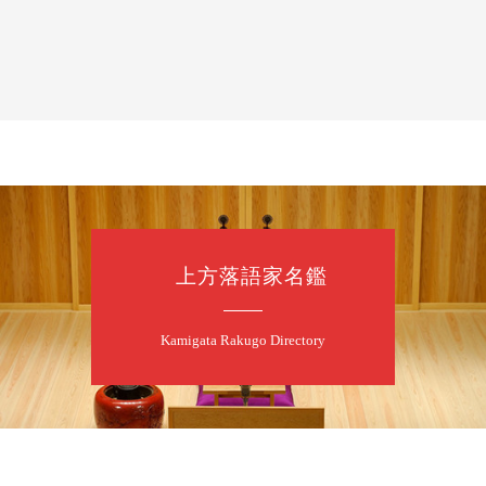
月
朝
落語と日本舞踊
露の新幸／桂雪
開演：午前10時
前売2,500円 当日
お問合せ 080-42
上方落語家名鑑
8
7
月
昼
昼席：番組案
Kamigata Rakugo Directory
桂二豆／露の瑞
★菟道亭