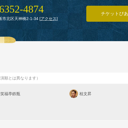
6352‑4874
チケットぴ
大阪市北区天神橋2‑1‑34
[
アクセス
]
出演順とは異なります）
笑福亭鉄瓶
桂文昇