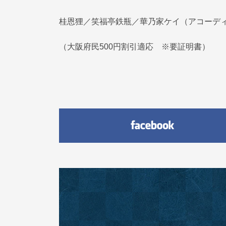
桂恩狸／笑福亭鉄瓶／華乃家ケイ（アコーデ
（大阪府民500円割引適応 ※要証明書）