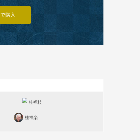
あで購入
桂福枝
桂福楽