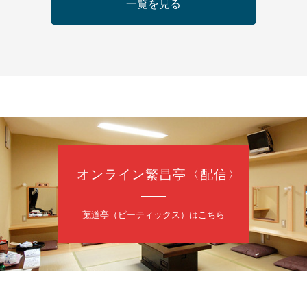
日（金）
一覧を見る
の会 あわよか連 vol 1
鹿／桂九寿玉／ゲスト：さつき緑万寿
（9時30分開場）
3,000円
35-3044
オンライン繁昌亭〈配信〉
日（金）
内
莵道亭（ピーティックス）はこちら
／桂きん太郎／いわみせいじ（似顔絵）／笑福亭笑利／桂文太～仲入～
配信あり