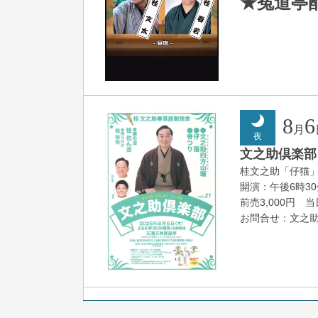
★菟道亭
8
6
月
夜
文之助倶楽部 V
桂文之助「仔猫
開演：午後6時3
前売3,000円 当日
お問合せ：文之助事
8
7