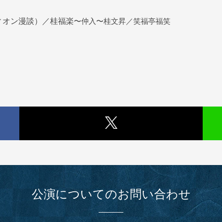
ィオン漫談）／桂福楽
〜仲入〜桂文昇／笑福亭福笑
公演についてのお問い合わせ