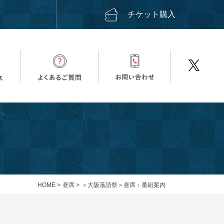
ス
チケット購入
HOME
>
昼席
>
＜大阪落語祭＞昼席：番組案内