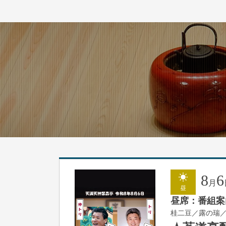
8
6
月
昼
昼席：番組案
桂二豆／露の瑞