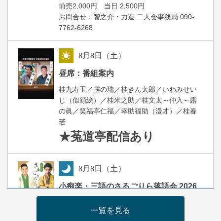
前売2,000円 当日 2,500円
お問合せ：智之介・力造 二人会事務局 090-
7762-6268
8
月
8
日（土）
昼
昼席：番組案内
桂九寿玉／露の瑞／桂きん太郎／いわみせい
じ（似顔絵）／桂米之助／桂文太～仲入～露
の眞／笑福亭仁福／幸助福助（漫才）／桂春
若
★菟道亭
配信あり
8
月
8
日（土）
夜
小痴楽・三語のさるごりら落語会 2026
桂三語／柳亭小痴楽 他
一覧を見る
開演：午後6時（5時30分開場）全席指定