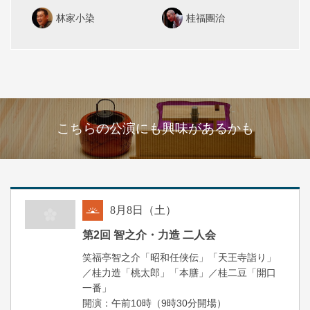
林家小染
桂福團治
こちらの公演にも興味があるかも
8
月
8
日（土）
朝
第2回 智之介・力造 二人会
笑福亭智之介「昭和任侠伝」「天王寺詣り」
／桂力造「桃太郎」「本膳」／桂二豆「開口
一番」
開場
開演：午前10時（9時30分
）