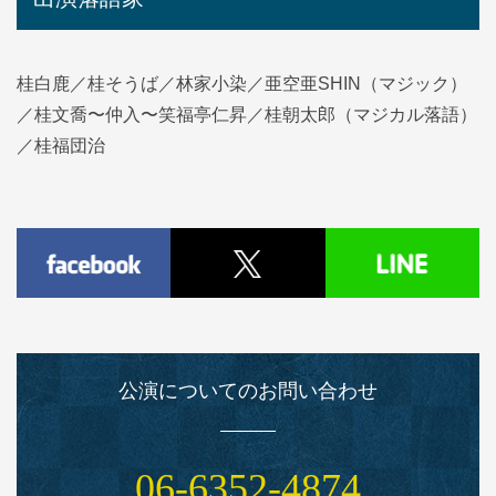
桂白鹿／桂そうば／林家小染／亜空亜SHIN（マジック）
／桂文喬〜仲入〜笑福亭仁昇／桂朝太郎（マジカル落語）
／桂福団治
公演についてのお問い合わせ
06‑6352‑4874