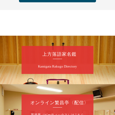
前売3,500円 当日4,000円
お問合せ：FANYチケット 0570-550-
100(10:00～19:00受付)
8
月
9
日（日）
朝
第98回 桂慶枝の早起き寄席～親子の噺
スペシャル～
桂慶枝「KCストーリー」／月亭遊真「真田小
上方落語家名鑑
僧」／桂三実「ワンワン」／桂慶枝「せんた
く」／露の都「子は鎹」
Kamigata Rakugo Directory
開演：午前10時（9時30分開場）1F全席指
定 2F全席自由
前売2,000円 当日2,500円 25歳以下前売・
当日共1,000円
お問合せ：落語ファクトリー 0120-874-315
オンライン繁昌亭〈配信〉
8
月
9
日（日）
昼
昼席：番組案内
莵道亭（ピーティックス）はこちら