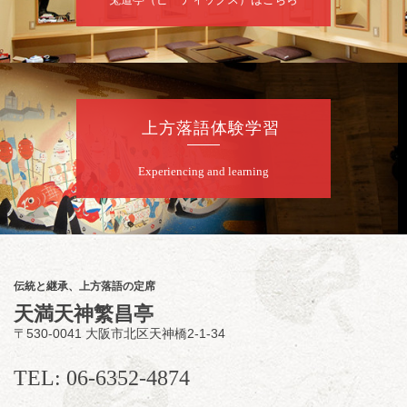
桂二豆／露の瑞／桂きん太郎／いわみせいじ
（似顔絵）／桂三扇／桂文太～仲入～笑福亭
笑利／笑福亭仁福／幸助福助（漫才）／桂春
若
★菟道亭
配信あり
上方落語体験学習
8
月
9
日（日）
Experiencing and learning
夜
らららのらくご会④
桂雀太「まんじゅうこわい」／桂三度「青
菜」／桂三実「ミュージック野菜ステーショ
ン」／桂九ノ一「胴乱の幸助」／代走みつく
伝統と継承、上方落語の定席
に「なんのこっちゃねんあれこれ」
天満天神繁昌亭
開演：午後6時（5時30分開場）全席指定
〒530-0041 大阪市北区天神橋2-1-34
前売3,000円 当日3,500円
お問合せ：らららのらくご会予約事務局
TEL: 06-6352-4874
090-6976-1777 email：
lalalanorakugo@gmail.com