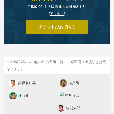
〒530‑0041 大阪市北区天神橋2‑1‑34
[
アクセス
]
チケットぴあで購入
出演落語家のその他の出演番組一覧 ※順不同（出演順とは異
なります）
笑福亭仁昇
桂文喬
桂そうば
桂白鹿
桂朝太郎