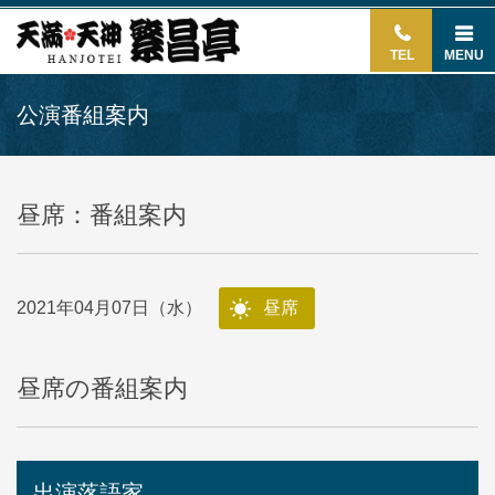
TEL
MENU
公演番組案内
昼席：番組案内
2021年04月07日（水）
昼席
昼席の番組案内
出演落語家