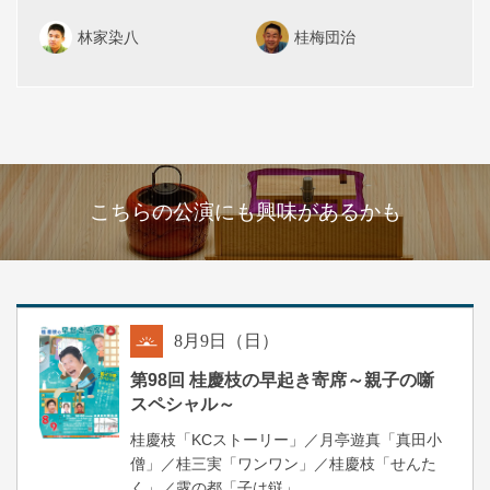
林家染八
桂梅団治
こちらの公演にも興味があるかも
8
月
9
日（日）
朝
第98回 桂慶枝の早起き寄席～親子の噺
スペシャル～
桂慶枝「KCストーリー」／月亭遊真「真田小
僧」／桂三実「ワンワン」／桂慶枝「せんた
く」／露の都「子は鎹」