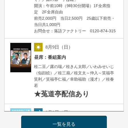
開演：午前10時（9時30分開場）1F全席指
定 2F全席自由
前売2,000円 当日2,500円 25歳以下前売・
当日共1,000円
お問合せ：落語ファクトリー 0120-874-315
8
月
9
日（日）
昼
昼席：番組案内
桂二豆／露の瑞／桂きん太郎／いわみせいじ
（似顔絵）／桂三扇／桂文太～仲入～笑福亭
笑利／笑福亭仁福／幸助福助（漫才）／桂春
若
★菟道亭
配信あり
8
月
9
日（日）
夜
らららのらくご会④
一覧を見る