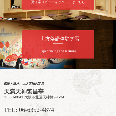
莵道亭（ピーティックス）はこちら
8
月
10
日（月）
夜
桂慶治朗 月例奮闘落語会 八月席
桂慶治朗「鉄砲勇助」「植木屋娘」ほか一席
上方落語体験学習
／桂弥壱「開口一番」
開演：午後6時45分（6時15分開場）全席指定
Experiencing and learning
前売2,000円 当日2,500円
お問合せ：慶治朗落語会事務局 090-8126-
2020
★菟道亭配信あり
配信の
購入はこちらをクリック
伝統と継承、上方落語の定席
天満天神繁昌亭
〒530-0041 大阪市北区天神橋2-1-34
8
月
11
日（火）
昼
昼席：番組案内
TEL: 06-6352-4874