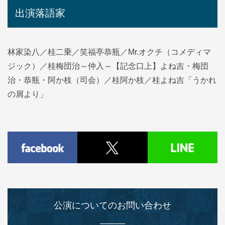
出演落語家
林家染八／桂二乗／笑福亭恭瓶／Mr.オクチ（コメディマ
ジック）／桂梅団治～仲入～【記念口上】よね吉・梅団
治・恭瓶・阿か枝（司会）／桂阿か枝／桂よね吉「うかれ
の屑より」
公演についてのお問い合わせ