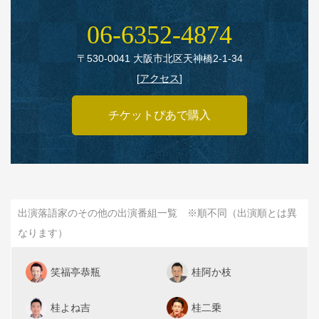
06‑6352‑4874
〒530‑0041 大阪市北区天神橋2‑1‑34
[
アクセス
]
チケットぴあで購入
出演落語家のその他の出演番組一覧 ※順不同（出演順とは異
なります）
笑福亭恭瓶
桂阿か枝
桂よね吉
桂二乗