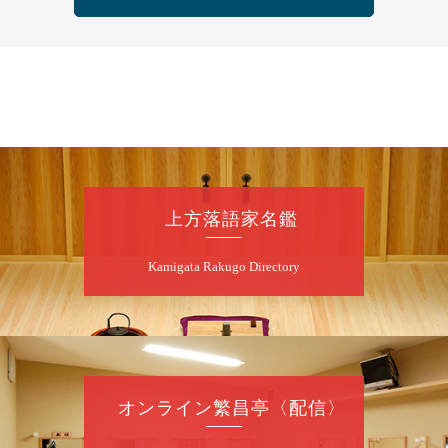
桂雀太「まんじゅうこわい」／桂三度「青
菜」／桂三実「ミュージック野菜ステーショ
ン」／桂九ノ一「胴乱の幸助」／代走みつく
に「なんのこっちゃねんあれこれ」
開演：午後6時（5時30分開場）全席指定
前売3,000円 当日3,500円
お問合せ：らららのらくご会予約事務局
090-6976-1777 email：
lalalanorakugo@gmail.com
上方落語家名鑑
8
月
10
日（月）
Kamigata Rakugo Directory
昼
昼席：番組案内
桂九寿玉／桂弥太郎／桂かい枝※／けんたと
ももえ（音曲漫才）※／笑福亭三喬／桂米二
～仲入～桂咲之輔／林家染団治／渡辺あきら
（ジャグリング）／笑福亭松枝（※…配信は
ございません）
オンライン繁昌亭〈配信〉
★菟道亭
配信あり