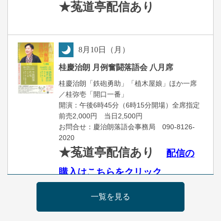
★菟道亭
配信あり
8
月
10
日（月）
夜
桂慶治朗 月例奮闘落語会 八月席
桂慶治朗「鉄砲勇助」「植木屋娘」ほか一席
／桂弥壱「開口一番」
開演：午後6時45分（6時15分開場）全席指定
前売2,000円 当日2,500円
お問合せ：慶治朗落語会事務局 090-8126-
2020
★菟道亭配信あり
配信の
購入はこちらをクリック
一覧を見る
8
月
11
日（火）
昼
昼席：番組案内