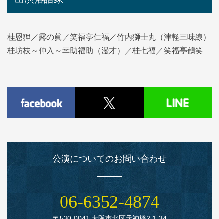
桂恩狸／露の眞／笑福亭仁福／竹内獅士丸（津軽三味線）
桂坊枝～仲入～幸助福助（漫才）／桂七福／笑福亭鶴笑
公演についてのお問い合わせ
06‑6352‑4874
〒530‑0041 大阪市北区天神橋2‑1‑34