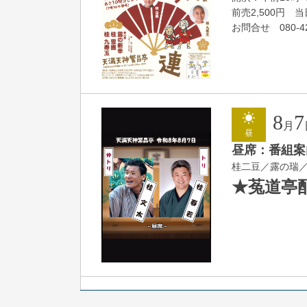
前売2,500円 当日
お問合せ 080-42
8
7
月
昼
昼席：番組案
桂二豆／露の瑞
★菟道亭
8
7