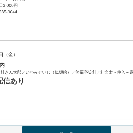
3,000円
35-3044
日（金）
内
／桂きん太郎／いわみせいじ（似顔絵）／笑福亭笑利／桂文太～仲入～
配信あり