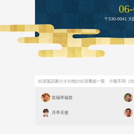
06‑
〒530‑0041 
出演落語家のその他の出演番組一覧 ※順不同（
笑福亭福笑
月亭天使