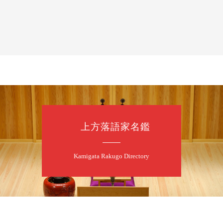
月
夜
噺家が落語と
桂米之助／桂団
開演：午後6時3
前売3,500円 当日
お問合せ：米朝事務所
★菟道亭
上方落語家名鑑
8
8
月
朝
第2回 智之介
Kamigata Rakugo Directory
笑福亭智之介「
開演：午前10時（
前売2,000円 当日
お問合せ：智之介・力