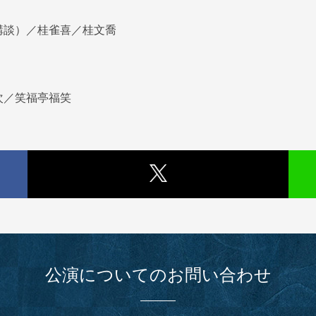
講談）／桂雀喜／桂文喬
次／笑福亭福笑
公演についてのお問い合わせ