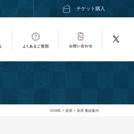
ス
チケット購入
HOME
>
昼席
>
昼席 番組案内