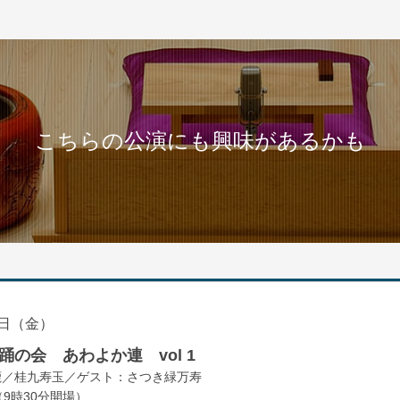
こちらの公演にも興味があるかも
日（金）
の会 あわよか連 vol 1
鹿／桂九寿玉／ゲスト：さつき緑万寿
（9時30分開場）