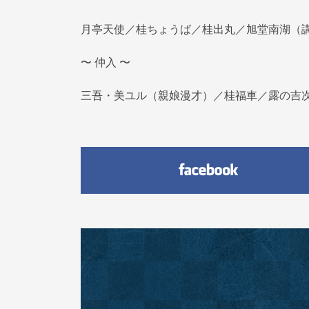
月亭天使／桂ちょうば／桂出丸／旭堂南湖（
〜 仲入 〜
三吾・美ユル（親娘漫才）／桂福車／露の吉