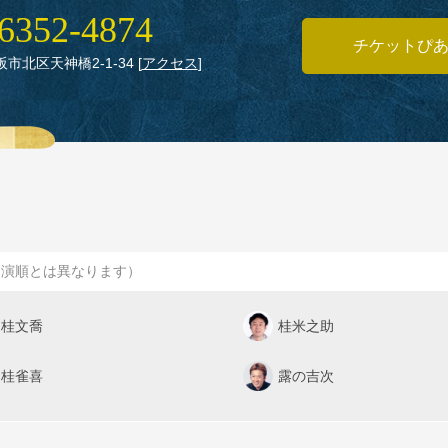
6352‑4874
チケットぴ
大阪市北区天神橋2‑1‑34
[
アクセス
]
出演順とは異なります）
桂文喬
桂米之助
桂雀喜
露の吉次