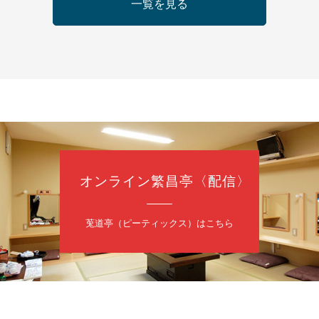
日（金）
一覧を見る
芝居をしてみる会
治郎／桂弥太郎／桂米舞／是常祐美
0分（6時開場）全席指定
4,000円
 06-6365-8281（平日10時～18時）
配信あり
配信の購入はこちらをクリック
オンライン繁昌亭〈配信〉
日（土）
・力造 二人会
莵道亭（ピーティックス）はこちら
昭和任侠伝」「天王寺詣り」／桂力造「桃太郎」「本膳」／桂二豆「開
開場
9時30分
）
 2,500円
造 二人会事務局 090-7762-6268