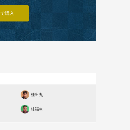
あで購入
桂出丸
桂福車