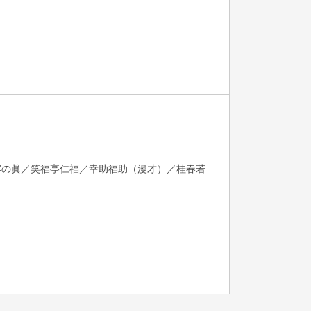
露の眞／笑福亭仁福／幸助福助（漫才）／桂春若