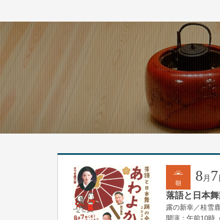
8
7
月
朝
落語と日本舞踊
露の新幸／桂雪
開演：午前10時