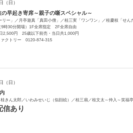
日（日）
慶枝の早起き寄席～親子の噺スペシャル～
トーリー」／月亭遊真「真田小僧」／桂三実「ワンワン」／桂慶枝「せん
（9時30分開場）1F全席指定 2F全席自由
日2,500円 25歳以下前売・当日共1,000円
トリー 0120-874-315
日（日）
内
／桂きん太郎／いわみせいじ（似顔絵）／桂三扇／桂文太～仲入～笑福
配信あり