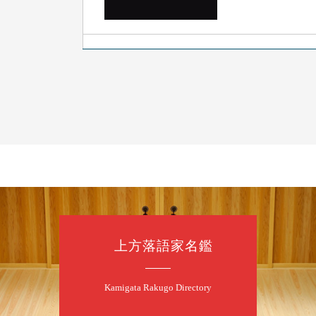
8
9
月
夜
らららのらく
桂雀太「まんじ
「なんのこっち
開演：午後6時（
前売3,000円 当日
お問合せ：らららのらく
上方落語家名鑑
8
1
月
昼
昼席：番組案
Kamigata Rakugo Directory
桂九寿玉／桂弥
（ジャグリング