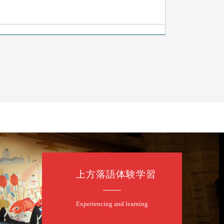
ン」／桂九ノ一「胴乱の幸助」／代走みつくに
l.com
上方落語体験学習
Experiencing and learning
二～仲入～桂咲之輔／林家染団治／渡辺あきら