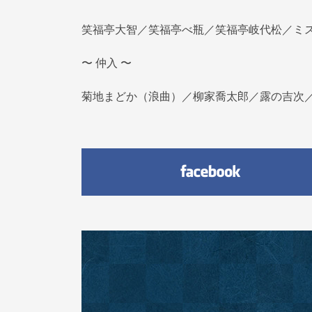
笑福亭大智／笑福亭べ瓶／笑福亭岐代松／ミ
〜 仲入 〜
菊地まどか（浪曲）／柳家喬太郎／露の吉次