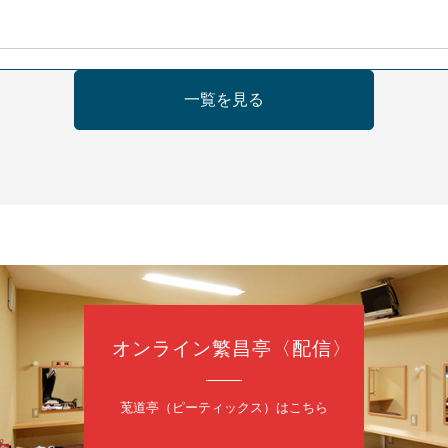
日（日）
一覧を見る
ご会④
ゅうこわい」／桂三度「青菜」／桂三実「ミュージック野菜ステーショ
ゃねんあれこれ」
5時30分開場）全席指定
3,500円
ご会予約事務局 090-6976-1777 email：lalalanorakugo@gmai
オンライン繁昌亭〈配信〉
0
日（月）
内
莵道亭（ピーティックス）はこちら
太郎／桂かい枝※／けんたとももえ（音曲漫才）※／笑福亭三喬／桂米
）／笑福亭松枝（※…配信はございません）