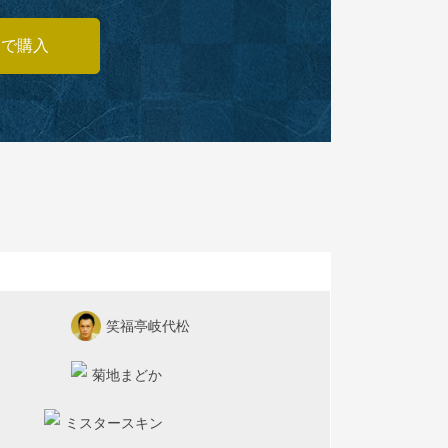
あで購入
笑福亭岐代松
菊地まどか
ミスタースキン