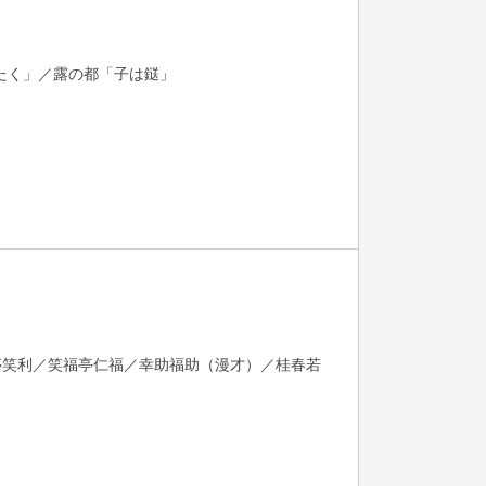
たく」／露の都「子は鎹」
亭笑利／笑福亭仁福／幸助福助（漫才）／桂春若