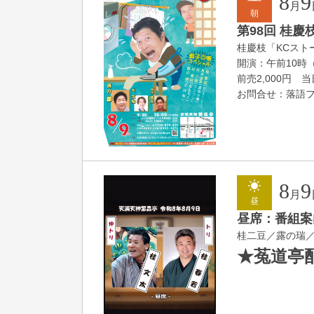
8
9
月
朝
第98回 桂
桂慶枝「KCス
開演：午前10時
前売2,000円 当
お問合せ：落語ファク
8
9
月
昼
昼席：番組案
桂二豆／露の瑞
★菟道亭