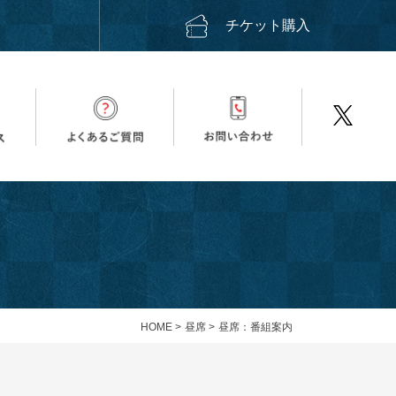
ス
チケット購入
HOME
>
昼席
>
昼席：番組案内