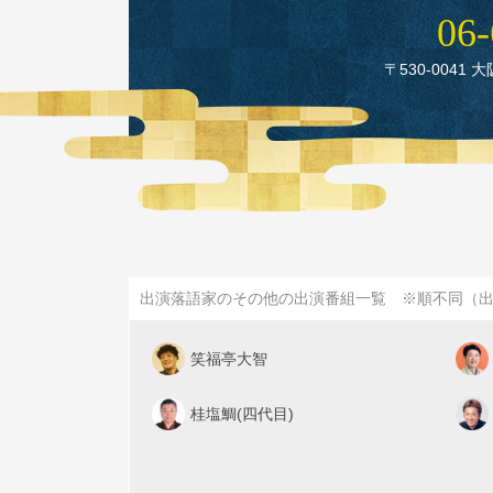
06‑
〒530‑0041 
出演落語家のその他の出演番組一覧 ※順不同（
笑福亭大智
桂塩鯛(四代目)