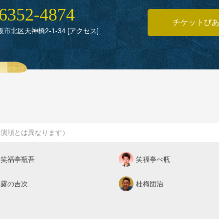
6352‑4874
チケットぴ
大阪市北区天神橋2‑1‑34
[
アクセス
]
出演順とは異なります）
笑福亭瓶吾
笑福亭べ瓶
露の吉次
桂梅団治