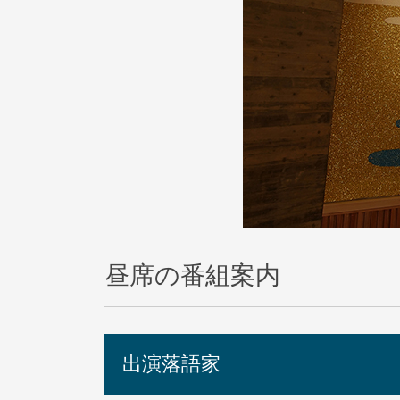
昼席の番組案内
出演落語家