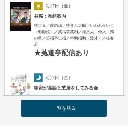
8
月
7
日（金）
昼
昼席：番組案内
桂二豆／露の瑞／桂きん太郎／いわみせいじ
（似顔絵）／笑福亭笑利／桂文太～仲入～露
の眞／笑福亭仁福／幸助福助（漫才）／桂春
若
★菟道亭
配信あり
8
月
7
日（金）
夜
噺家が落語と芝居をしてみる会
桂米之助／桂団治郎／桂弥太郎／桂米舞／是
常祐美
一覧を見る
開演：午後6時30分（6時開場）全席指定
前売3,500円 当日4,000円
お問合せ：米朝事務所 06-6365-8281（平日