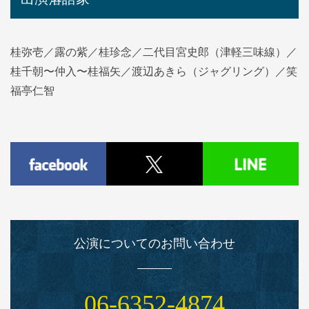
桂弥壱／露の紫／桂珍念／二代目宮史郎（津軽三味線）／
桂千朝〜仲入〜桂福矢／渡辺あきら（ジャグリング）／笑
福亭仁智
公演についてのお問い合わせ
06‑6352‑4874