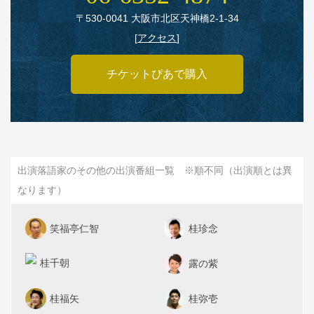
〒530‑0041 大阪市北区天神橋2‑1‑34
[
アクセス
]
チケットぴあで購入
出演落語家のその他の出演番組一覧 ※順不同（出演順とは異
なります）
笑福亭仁智
桂珍念
桂千朝
露の紫
桂福矢
桂弥壱