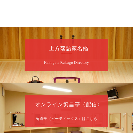
10時～18時）
★菟道亭配信あり
配信の購
入はこちらをクリック
8
月
8
日（土）
朝
第2回 智之介・力造 二人会
上方落語家名鑑
笑福亭智之介「昭和任侠伝」「天王寺詣り」
Kamigata Rakugo Directory
／桂力造「桃太郎」「本膳」／桂二豆「開口
一番」
開場
開演：午前10時（9時30分
）
前売2,000円 当日 2,500円
お問合せ：智之介・力造 二人会事務局 090-
7762-6268
オンライン繁昌亭〈配信〉
8
月
8
日（土）
莵道亭（ピーティックス）はこちら
昼
昼席：番組案内