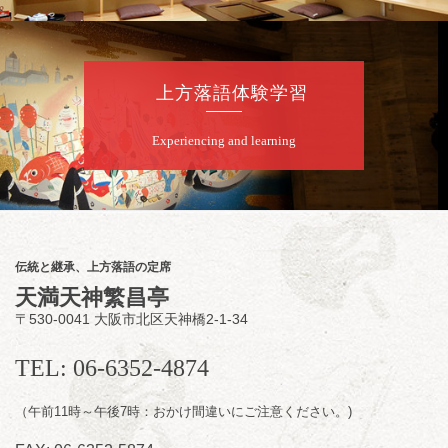
桂九寿玉／露の瑞／桂きん太郎／いわみせい
じ（似顔絵）／桂米之助／桂文太～仲入～露
の眞／笑福亭仁福／幸助福助（漫才）／桂春
若
上方落語体験学習
★菟道亭
配信あり
Experiencing and learning
8
月
8
日（土）
夜
小痴楽・三語のさるごりら落語会 2026
桂三語／柳亭小痴楽 他
開演：午後6時（5時30分開場）全席指定
伝統と継承、上方落語の定席
前売3,500円 当日4,000円
天満天神繁昌亭
お問合せ：FANYチケット 0570-550-
〒530-0041 大阪市北区天神橋2-1-34
100(10:00～19:00受付)
TEL: 06-6352-4874
（午前11時～午後7時：おかけ間違いにご注意ください。)