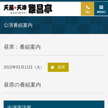
TEL
MENU
公演番組案内
昼席：番組案内
2022年01月11日（火）
昼席
昼席の番組案内
出演落語家