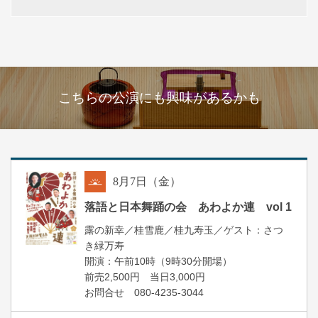
こちらの公演にも興味があるかも
8
月
7
日（金）
朝
落語と日本舞踊の会 あわよか連 vol 1
露の新幸／桂雪鹿／桂九寿玉／ゲスト：さつ
き緑万寿
開演：午前10時（9時30分開場）
前売2,500円 当日3,000円
お問合せ 080-4235-3044