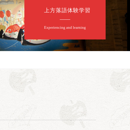
上方落語体験学習
Experiencing and learning
口一番」
露の眞／笑福亭仁福／幸助福助（漫才）／桂春若