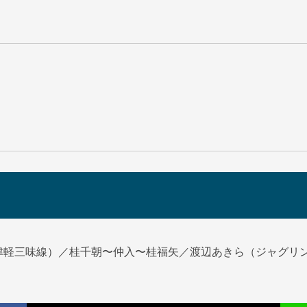
津軽三味線）／桂千朝〜仲入〜桂福矢／渡辺あきら（ジャグリ