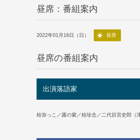
昼席：番組案内
2022年01月16日（日）
昼席
昼席の番組案内
出演落語家
桂弥っこ／露の紫／桂珍念／二代目宮史郎（