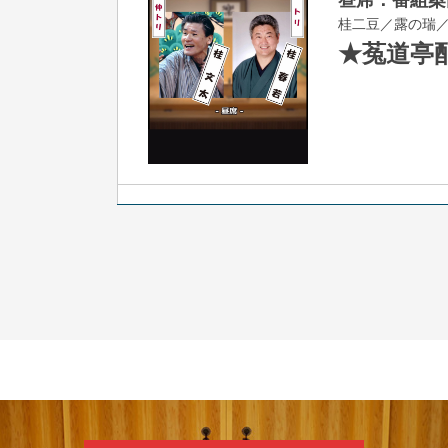
桂二豆／露の瑞
★菟道亭
8
7
月
夜
噺家が落語と
桂米之助／桂団
開演：午後6時3
前売3,500円 当日
お問合せ：米朝事務所
★菟道亭