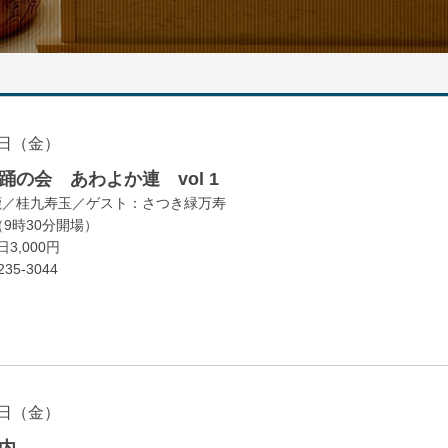
日（金）
の会 あわよか連 vol 1
鹿／桂九寿玉／ゲスト：さつき緑万寿
（9時30分開場）
3,000円
35-3044
日（金）
内