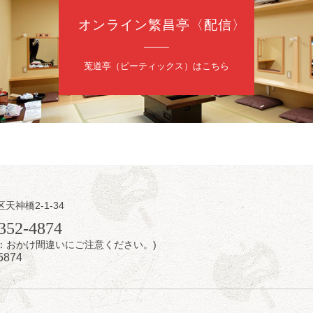
オンライン繁昌亭〈配信〉
日（土）
・力造 二人会
莵道亭（ピーティックス）はこちら
昭和任侠伝」「天王寺詣り」／桂力造「桃太郎」「本膳」／桂二豆「開
開場
9時30分
）
 2,500円
造 二人会事務局 090-7762-6268
日（土）
内
区天神橋2-1-34
瑞／桂きん太郎／いわみせいじ（似顔絵）／桂米之助／桂文太～仲入～
352-4874
配信あり
7時：おかけ間違いにご注意ください。)
5874