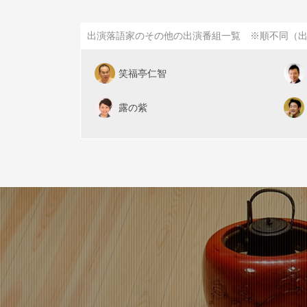
出演落語家のその他の出演番組一覧 ※順不同（
笑福亭仁智
露の紫