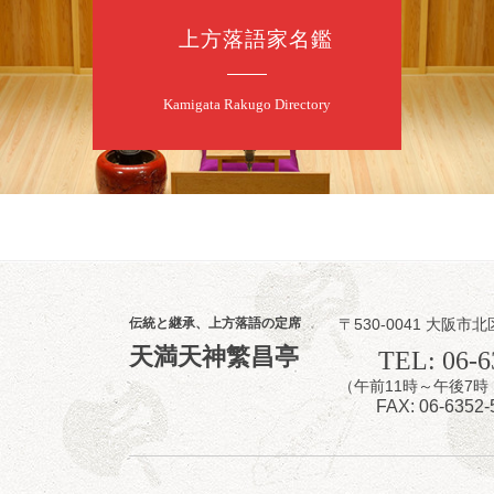
上方落語家名鑑
8
8
月
朝
第2回 智之介
Kamigata Rakugo Directory
笑福亭智之介「
開演：午前10時（
前売2,000円 当日
お問合せ：智之介・力
8
8
月
昼
昼席：番組案
伝統と継承、上方落語の定席
〒530-0041 大阪市北
桂九寿玉／露の
天満天神繁昌亭
TEL: 06-6
★菟道亭
（午前11時～午後
FAX: 06-6352-