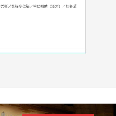
露の眞／笑福亭仁福／幸助福助（漫才）／桂春若