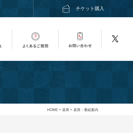
ス
チケット購入
HOME
>
昼席
>
昼席：番組案内