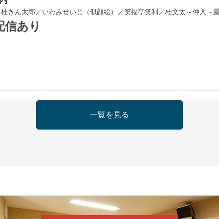
／桂きん太郎／いわみせいじ（似顔絵）／笑福亭笑利／桂文太～仲入～
配信あり
日（金）
一覧を見る
芝居をしてみる会
治郎／桂弥太郎／桂米舞／是常祐美
0分（6時開場）全席指定
4,000円
 06-6365-8281（平日10時～18時）
配信あり
配信の購入はこちらをクリック