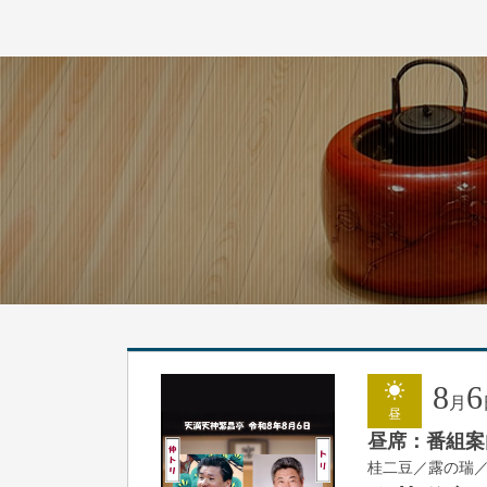
8
6
月
昼
昼席：番組案
桂二豆／露の瑞