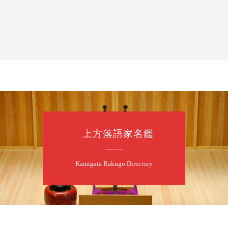
8
7
月
朝
落語と日本舞踊
露の新幸／桂雪
開演：午前10時
前売2,500円 当日
お問合せ 080-42
上方落語家名鑑
8
7
月
昼
昼席：番組案
Kamigata Rakugo Directory
桂二豆／露の瑞
★菟道亭