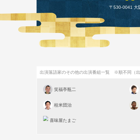
〒530‑0041 
出演落語家のその他の出演番組一覧 ※順不同（
笑福亭瓶二
桂米団治
喜味屋たまご