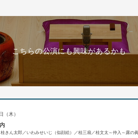
こちらの公演にも興味があるかも
日（木）
内
／桂きん太郎／いわみせいじ（似顔絵）／桂三扇／桂文太～仲入～露の