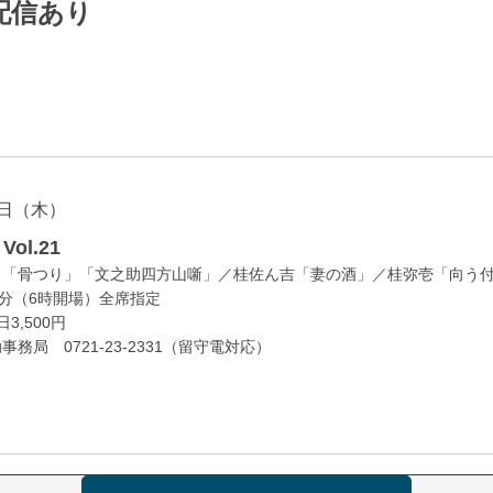
配信あり
日（木）
ol.21
」「骨つり」「文之助四方山噺」／桂佐ん吉「妻の酒」／桂弥壱「向う
0分（6時開場）全席指定
3,500円
務局 0721-23-2331（留守電対応）