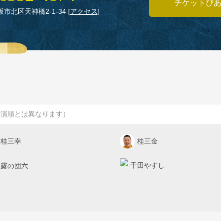
チケットぴ
大阪市北区天神橋2‑1‑34
[
アクセス
]
出演順とは異なります）
桂三幸
桂三金
千田やすし
露の団六