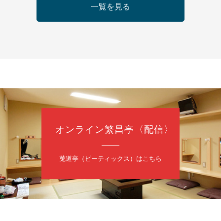
日（金）
一覧を見る
の会 あわよか連 vol 1
鹿／桂九寿玉／ゲスト：さつき緑万寿
（9時30分開場）
3,000円
35-3044
オンライン繁昌亭〈配信〉
日（金）
内
莵道亭（ピーティックス）はこちら
／桂きん太郎／いわみせいじ（似顔絵）／笑福亭笑利／桂文太～仲入～
配信あり