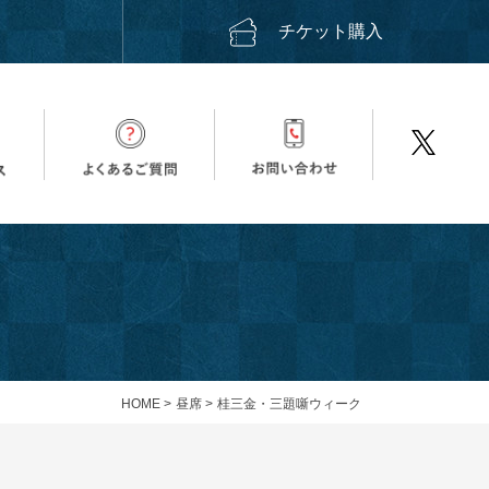
ス
チケット購入
HOME
>
昼席
>
桂三金・三題噺ウィーク