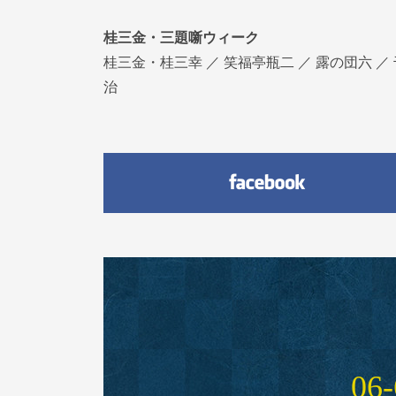
桂三金・三題噺ウィーク
桂三金・桂三幸 ／ 笑福亭瓶二 ／ 露の団六 ／
治
06‑