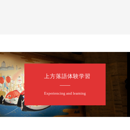
上方落語体験学習
Experiencing and learning
露の眞／笑福亭仁福／幸助福助（漫才）／桂春若