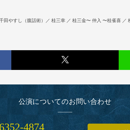
 千田やすし（腹話術）／ 桂三幸 ／ 桂三金〜 仲入 〜桂雀喜 ／ 
公演についてのお問い合わせ
6352‑4874