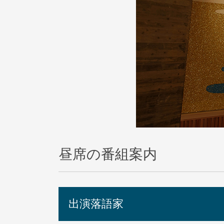
昼席の番組案内
出演落語家