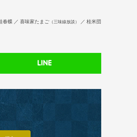
（三味線放談）
桂春蝶 ／ 喜味家たまご
／ 桂米団