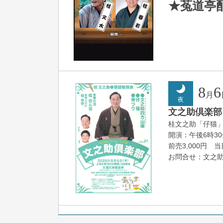
★菟道亭
8
6
月
夜
文之助倶楽部 V
桂文之助「仔猫
開演：午後6時3
前売3,000円 当日
お問合せ：文之助事