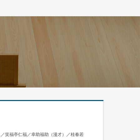
眞／笑福亭仁福／幸助福助（漫才）／桂春若