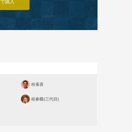
あで購入
桂雀喜
桂春蝶(三代目)