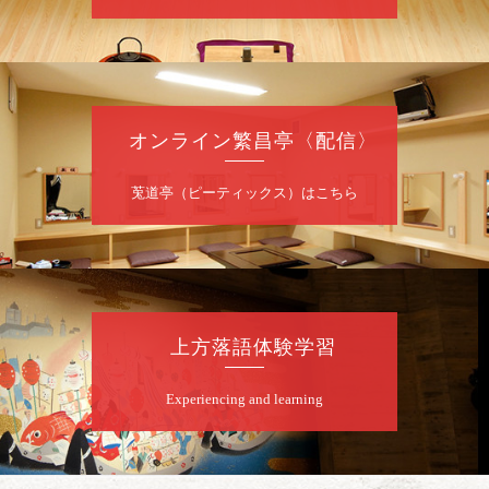
昼席：番組案内
桂九寿玉／桂弥太郎／桂かい枝※／けんたと
ももえ（音曲漫才）※／笑福亭三喬／桂米二
～仲入～桂咲之輔／林家染団治／渡辺あきら
（ジャグリング）／笑福亭松枝（※…配信は
ございません）
オンライン繁昌亭〈配信〉
★菟道亭
配信あり
莵道亭（ピーティックス）はこちら
8
月
10
日（月）
夜
桂慶治朗 月例奮闘落語会 八月席
桂慶治朗「鉄砲勇助」「植木屋娘」ほか一席
上方落語体験学習
／桂弥壱「開口一番」
開演：午後6時45分（6時15分開場）全席指定
Experiencing and learning
前売2,000円 当日2,500円
お問合せ：慶治朗落語会事務局 090-8126-
2020