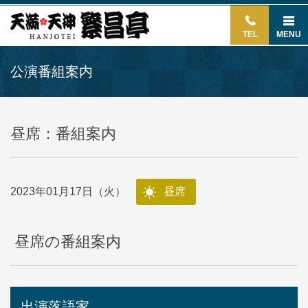
TEL
MENU
公演番組案内
昼席：番組案内
2023年01月17日（火）
昼席
昼席の番組案内
出演落語家