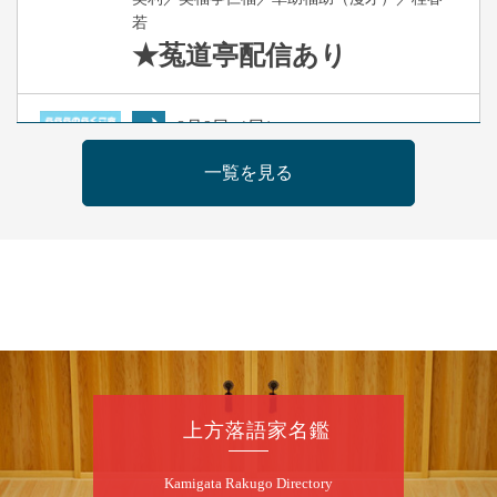
若
★菟道亭
配信あり
8
月
9
日（日）
夜
らららのらくご会④
一覧を見る
桂雀太「まんじゅうこわい」／桂三度「青
菜」／桂三実「ミュージック野菜ステーショ
ン」／桂九ノ一「胴乱の幸助」／代走みつく
に「なんのこっちゃねんあれこれ」
開演：午後6時（5時30分開場）全席指定
前売3,000円 当日3,500円
お問合せ：らららのらくご会予約事務局
090-6976-1777 email：
lalalanorakugo@gmail.com
上方落語家名鑑
8
月
10
日（月）
Kamigata Rakugo Directory
昼