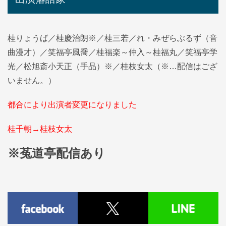
桂りょうば／桂慶治朗※／桂三若／れ・みぜらぶるず（音
曲漫才）／笑福亭風喬／桂福楽～仲入～桂福丸／笑福亭学
光／松旭斎小天正（手品）※／桂枝女太（※…配信はござ
いません。）
都合により出演者変更になりました
桂千朝→桂枝女太
※菟道亭配信あり