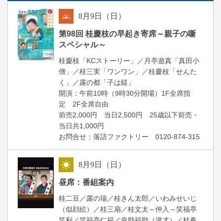
8
月
9
日（日）
朝
第98回 桂慶枝の早起き寄席～親子の噺
スペシャル～
桂慶枝「KCストーリー」／月亭遊真「真田小
僧」／桂三実「ワンワン」／桂慶枝「せんた
く」／露の都「子は鎹」
開演：午前10時（9時30分開場）1F全席指
定 2F全席自由
前売2,000円 当日2,500円 25歳以下前売・
当日共1,000円
お問合せ：落語ファクトリー 0120-874-315
8
月
9
日（日）
昼
昼席：番組案内
桂二豆／露の瑞／桂きん太郎／いわみせいじ
（似顔絵）／桂三扇／桂文太～仲入～笑福亭
笑利／笑福亭仁福／幸助福助（漫才）／桂春