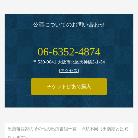
公演についてのお問い合わせ
06‑6352‑4874
〒530‑0041 大阪市北区天神橋2‑1‑34
[
アクセス
]
チケットぴあで購入
出演落語家のその他の出演番組一覧 ※順不同（出演順とは異
なります）