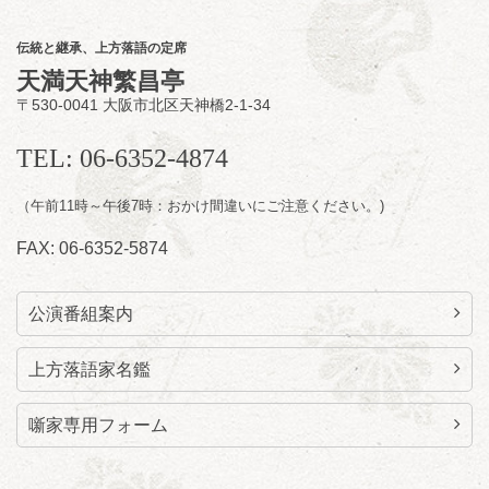
★菟道亭配信あり
配信の
購入はこちらをクリック
伝統と継承、上方落語の定席
天満天神繁昌亭
〒530-0041 大阪市北区天神橋2-1-34
8
月
11
日（火）
昼
昼席：番組案内
TEL: 06-6352-4874
桂九寿玉／桂弥太郎／桂かい枝※／けんたと
（午前11時～午後7時：おかけ間違いにご注意ください。)
ももえ（音曲漫才）※／笑福亭三喬／桂米平
～仲入～桂咲之輔／林家染団治／キタノ大地
FAX: 06-6352-5874
（マジック）／笑福亭松枝（※…配信はござ
いません）
★菟道亭
配信あり
公演番組案内
上方落語家名鑑
噺家専用フォーム