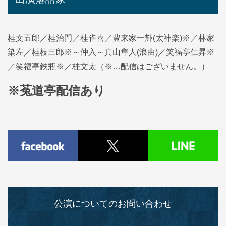
桂文五郎／桂治門／桂雀喜／豊来家一輝(太神楽)※／林家
染左／桂枝三郎※～仲入～真山隼人(浪曲)／笑福亭仁昇※
／笑福亭鉄瓶※／桂文太（※…配信はございません。）
※菟道亭配信あり
公演についてのお問い合わせ