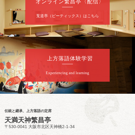
オンライン繁昌亭〈配信〉
8
月
9
日（日）
昼
昼席：番組案内
莵道亭（ピーティックス）はこちら
桂二豆／露の瑞／桂きん太郎／いわみせいじ
（似顔絵）／桂三扇／桂文太～仲入～笑福亭
笑利／笑福亭仁福／幸助福助（漫才）／桂春
若
★菟道亭
配信あり
上方落語体験学習
8
月
9
日（日）
Experiencing and learning
夜
らららのらくご会④
桂雀太「まんじゅうこわい」／桂三度「青
菜」／桂三実「ミュージック野菜ステーショ
ン」／桂九ノ一「胴乱の幸助」／代走みつく
伝統と継承、上方落語の定席
に「なんのこっちゃねんあれこれ」
天満天神繁昌亭
開演：午後6時（5時30分開場）全席指定
〒530-0041 大阪市北区天神橋2-1-34
前売3,000円 当日3,500円
お問合せ：らららのらくご会予約事務局