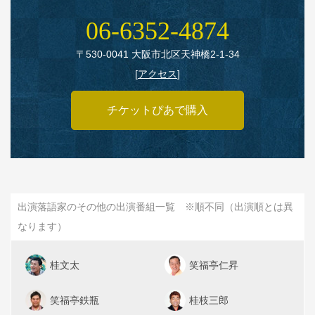
06‑6352‑4874
〒530‑0041 大阪市北区天神橋2‑1‑34
[
アクセス
]
チケットぴあで購入
出演落語家のその他の出演番組一覧 ※順不同（出演順とは異
なります）
桂文太
笑福亭仁昇
笑福亭鉄瓶
桂枝三郎