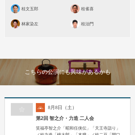
桂文五郎
桂雀喜
林家染左
桂治門
こちらの公演にも興味があるかも
8
月
8
日（土）
朝
第2回 智之介・力造 二人会
笑福亭智之介「昭和任侠伝」「天王寺詣り」
／桂力造「桃太郎」「本膳」／桂二豆「開口