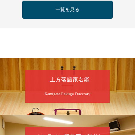
桂三語／柳亭小痴楽 他
一覧を見る
開演：午後6時（5時30分開場）全席指定
前売3,500円 当日4,000円
お問合せ：FANYチケット 0570-550-
100(10:00～19:00受付)
8
月
9
日（日）
朝
第98回 桂慶枝の早起き寄席～親子の噺
スペシャル～
桂慶枝「KCストーリー」／月亭遊真「真田小
上方落語家名鑑
僧」／桂三実「ワンワン」／桂慶枝「せんた
く」／露の都「子は鎹」
Kamigata Rakugo Directory
開演：午前10時（9時30分開場）1F全席指
定 2F全席自由
前売2,000円 当日2,500円 25歳以下前売・
当日共1,000円
お問合せ：落語ファクトリー 0120-874-315