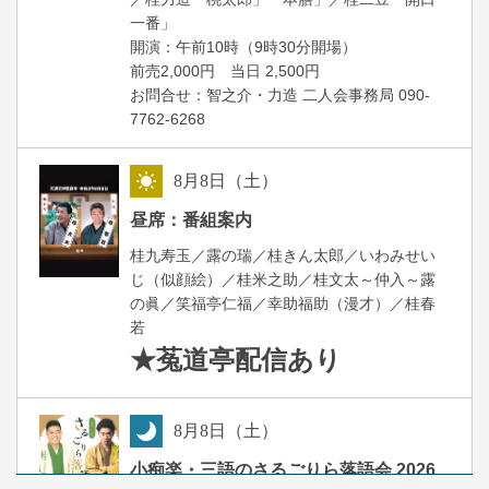
一番」
開場
開演：午前10時（9時30分
）
前売2,000円 当日 2,500円
お問合せ：智之介・力造 二人会事務局 090-
7762-6268
8
月
8
日（土）
昼
昼席：番組案内
桂九寿玉／露の瑞／桂きん太郎／いわみせい
じ（似顔絵）／桂米之助／桂文太～仲入～露
の眞／笑福亭仁福／幸助福助（漫才）／桂春
若
★菟道亭
配信あり
8
月
8
日（土）
夜
小痴楽・三語のさるごりら落語会 2026