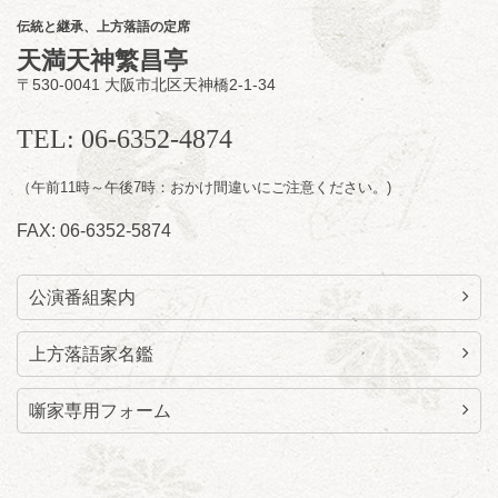
ン」／桂九ノ一「胴乱の幸助」／代走みつく
伝統と継承、上方落語の定席
に「なんのこっちゃねんあれこれ」
天満天神繁昌亭
開演：午後6時（5時30分開場）全席指定
〒530-0041 大阪市北区天神橋2-1-34
前売3,000円 当日3,500円
お問合せ：らららのらくご会予約事務局
TEL: 06-6352-4874
090-6976-1777 email：
lalalanorakugo@gmail.com
（午前11時～午後7時：おかけ間違いにご注意ください。)
FAX: 06-6352-5874
公演番組案内
上方落語家名鑑
噺家専用フォーム