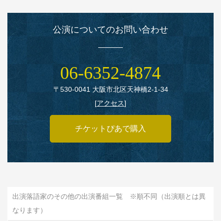
公演についてのお問い合わせ
06‑6352‑4874
〒530‑0041 大阪市北区天神橋2‑1‑34
[
アクセス
]
チケットぴあで購入
出演落語家のその他の出演番組一覧 ※順不同（出演順とは異
なります）