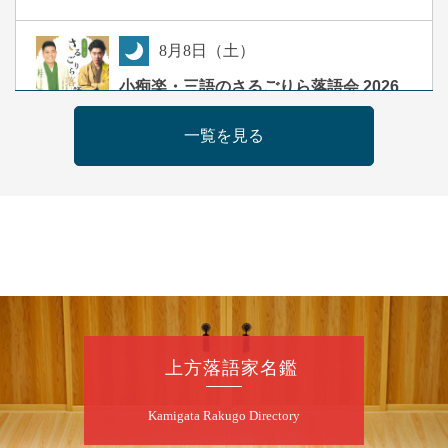
8
月
8
日（土）
夜
小痴楽・三語のさるごりら落語会 2026
桂三語／柳亭小痴楽 他
一覧を見る
開演：午後6時（5時30分開場）全席指定
前売3,500円 当日4,000円
お問合せ：FANYチケット 0570-550-
100(10:00～19:00受付)
8
月
9
日（日）
朝
第98回 桂慶枝の早起き寄席～親子の噺
スペシャル～
桂慶枝「KCストーリー」／月亭遊真「真田小
上方落語家名鑑
僧」／桂三実「ワンワン」／桂慶枝「せんた
く」／露の都「子は鎹」
Kamigata Rakugo Directory
開演：午前10時（9時30分開場）1F全席指
定 2F全席自由