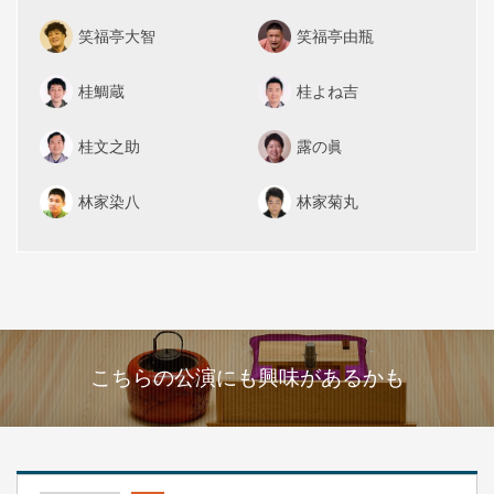
笑福亭大智
笑福亭由瓶
桂鯛蔵
桂よね吉
桂文之助
露の眞
林家染八
林家菊丸
こちらの公演にも興味があるかも