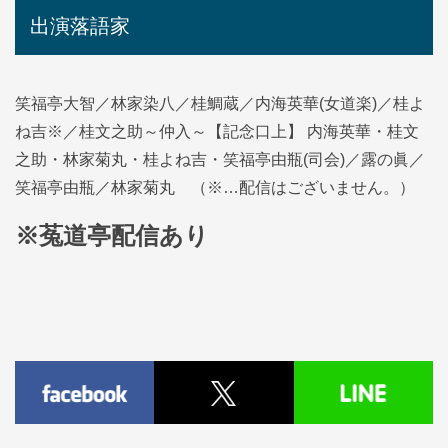
出演落語家
笑福亭大智／林家染八／桂鯛蔵／内海英華(女道楽)／桂よ
ね吉※／桂文之助～仲入～【記念口上】 内海英華・桂文
之助・林家菊丸・桂よね吉・笑福亭由瓶(司会)／露の眞／
笑福亭由瓶／林家菊丸 （※…配信はございません。）
※菟道亭配信あり