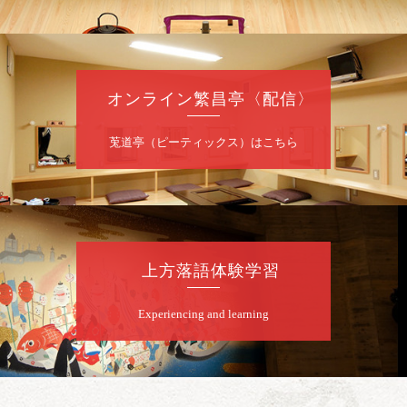
前売2,000円 当日2,500円 25歳以下前売・
当日共1,000円
お問合せ：落語ファクトリー 0120-874-315
オンライン繁昌亭〈配信〉
8
月
9
日（日）
昼
昼席：番組案内
莵道亭（ピーティックス）はこちら
桂二豆／露の瑞／桂きん太郎／いわみせいじ
（似顔絵）／桂三扇／桂文太～仲入～笑福亭
笑利／笑福亭仁福／幸助福助（漫才）／桂春
若
★菟道亭
配信あり
上方落語体験学習
8
月
9
日（日）
Experiencing and learning
夜
らららのらくご会④
桂雀太「まんじゅうこわい」／桂三度「青
菜」／桂三実「ミュージック野菜ステーショ