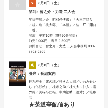
8
月
8
日（土）
朝
第2回 智之介・力造 二人会
笑福亭智之介「昭和任侠伝」「天王寺詣り」
／桂力造「桃太郎」「本膳」／桂二豆「開口
一番」
開場
開演：午前10時（9時30分
）
前売2,000円 当日 2,500円
お問合せ：智之介・力造 二人会事務局 090-
7762-6268
8
月
8
日（土）
昼
昼席：番組案内
桂九寿玉／露の瑞／桂きん太郎／いわみせい
じ（似顔絵）／桂米之助／桂文太～仲入～露
の眞／笑福亭仁福／幸助福助（漫才）／桂春
若
★菟道亭
配信あり