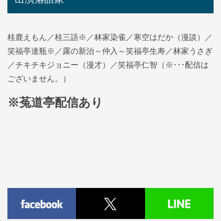
桂鹿えもん／桂三語※／林家染雀／寒空はだか（漫談）／
笑福亭達瓶※／露の新治～仲入～笑福亭生寿／林家うさぎ
／チキチキジョニー（漫才）／笑福亭仁智（※･･･配信は
ございません。）
※菟道亭配信あり