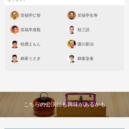
笑福亭仁智
笑福亭生寿
笑福亭達瓶
桂三語
桂鹿えもん
露の新治
林家うさぎ
林家染雀
こちらの公演にも興味があるかも