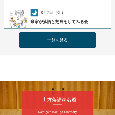
8
月
7
日（金）
夜
噺家が落語と芝居をしてみる会
桂米之助／桂団治郎／桂弥太郎／桂米舞／是
常祐美
一覧を見る
開演：午後6時30分（6時開場）全席指定
前売3,500円 当日4,000円
お問合せ：米朝事務所 06-6365-8281（平日
10時～18時）
★菟道亭配信あり
配信の購
入はこちらをクリック
8
月
8
日（土）
朝
第2回 智之介・力造 二人会
上方落語家名鑑
笑福亭智之介「昭和任侠伝」「天王寺詣り」
Kamigata Rakugo Directory
／桂力造「桃太郎」「本膳」／桂二豆「開口