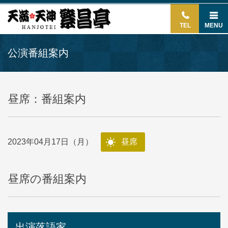
TEL
MENU
公演番組案内
昼席：番組案内
2023年04月17日（月）
昼席
昼席の番組案内
出演落語家