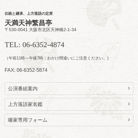
桂三語／柳亭小痴楽 他
開演：午後6時（5時30分開場）全席指定
伝統と継承、上方落語の定席
前売3,500円 当日4,000円
天満天神繁昌亭
お問合せ：FANYチケット 0570-550-
〒530-0041 大阪市北区天神橋2-1-34
100(10:00～19:00受付)
TEL: 06-6352-4874
（午前11時～午後7時：おかけ間違いにご注意ください。)
FAX: 06-6352-5874
公演番組案内
上方落語家名鑑
噺家専用フォーム