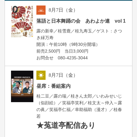
8
月
7
日（金）
朝
落語と日本舞踊の会 あわよか連 vol 1
露の新幸／桂雪鹿／桂九寿玉／ゲスト：さつ
き緑万寿
開演：午前10時（9時30分開場）
前売2,500円 当日3,000円
お問合せ 080-4235-3044
8
月
7
日（金）
昼
昼席：番組案内
桂二豆／露の瑞／桂きん太郎／いわみせいじ
（似顔絵）／笑福亭笑利／桂文太～仲入～露
の眞／笑福亭仁福／幸助福助（漫才）／桂春
若
★菟道亭
配信あり