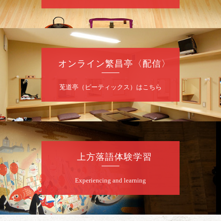
一番」
開場
開演：午前10時（9時30分
）
前売2,000円 当日 2,500円
お問合せ：智之介・力造 二人会事務局 090-
7762-6268
オンライン繁昌亭〈配信〉
8
月
8
日（土）
莵道亭（ピーティックス）はこちら
昼
昼席：番組案内
桂九寿玉／露の瑞／桂きん太郎／いわみせい
じ（似顔絵）／桂米之助／桂文太～仲入～露
の眞／笑福亭仁福／幸助福助（漫才）／桂春
若
上方落語体験学習
★菟道亭
配信あり
Experiencing and learning
8
月
8
日（土）
夜
小痴楽・三語のさるごりら落語会 2026