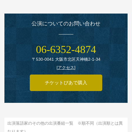
公演についてのお問い合わせ
06‑6352‑4874
〒530‑0041 大阪市北区天神橋2‑1‑34
[
アクセス
]
チケットぴあで購入
出演落語家のその他の出演番組一覧 ※順不同（出演順とは異
なります）