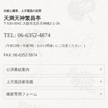
★菟道亭配信あり
配信の
購入はこちらをクリック
伝統と継承、上方落語の定席
天満天神繁昌亭
〒530-0041 大阪市北区天神橋2-1-34
8
月
11
日（火）
昼
昼席：番組案内
TEL: 06-6352-4874
桂九寿玉／桂弥太郎／桂かい枝※／けんたと
（午前11時～午後7時：おかけ間違いにご注意ください。)
ももえ（音曲漫才）※／笑福亭三喬／桂米平
～仲入～桂咲之輔／林家染団治／キタノ大地
FAX: 06-6352-5874
（マジック）／笑福亭松枝（※…配信はござ
いません）
★菟道亭
配信あり
公演番組案内
上方落語家名鑑
噺家専用フォーム