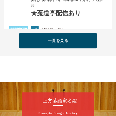
若
★菟道亭
配信あり
8
月
9
日（日）
夜
らららのらくご会④
一覧を見る
桂雀太「まんじゅうこわい」／桂三度「青
菜」／桂三実「ミュージック野菜ステーショ
ン」／桂九ノ一「胴乱の幸助」／代走みつく
に「なんのこっちゃねんあれこれ」
開演：午後6時（5時30分開場）全席指定
前売3,000円 当日3,500円
お問合せ：らららのらくご会予約事務局
090-6976-1777 email：
lalalanorakugo@gmail.com
上方落語家名鑑
8
月
10
日（月）
Kamigata Rakugo Directory
昼