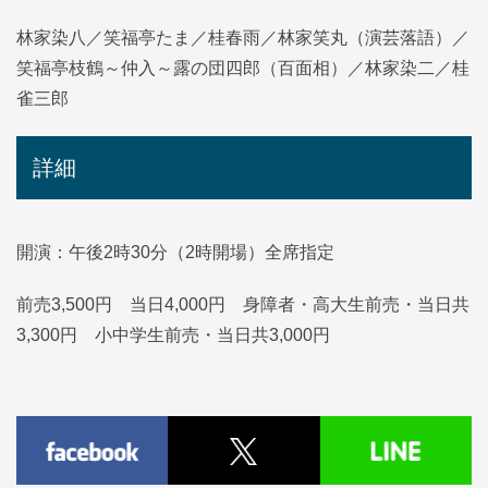
林家染八／笑福亭たま／桂春雨／林家笑丸（演芸落語）／
笑福亭枝鶴～仲入～露の団四郎（百面相）／林家染二／桂
雀三郎
詳細
開演：午後2時30分（2時開場）全席指定
前売3,500円 当日4,000円 身障者・高大生前売・当日共
3,300円 小中学生前売・当日共3,000円