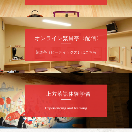
昼席：番組案内
桂九寿玉／桂弥太郎／桂かい枝※／けんたと
ももえ（音曲漫才）※／笑福亭三喬／桂米二
～仲入～桂咲之輔／林家染団治／渡辺あきら
（ジャグリング）／笑福亭松枝（※…配信は
ございません）
オンライン繁昌亭〈配信〉
★菟道亭
配信あり
莵道亭（ピーティックス）はこちら
8
月
10
日（月）
夜
桂慶治朗 月例奮闘落語会 八月席
桂慶治朗「鉄砲勇助」「植木屋娘」ほか一席
上方落語体験学習
／桂弥壱「開口一番」
開演：午後6時45分（6時15分開場）全席指定
Experiencing and learning
前売2,000円 当日2,500円
お問合せ：慶治朗落語会事務局 090-8126-
2020