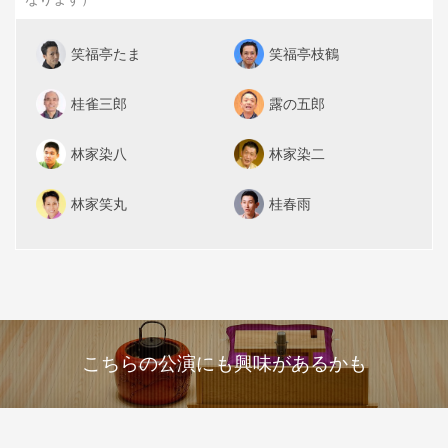
笑福亭たま
笑福亭枝鶴
桂雀三郎
露の五郎
林家染八
林家染二
林家笑丸
桂春雨
こちらの公演にも興味があるかも