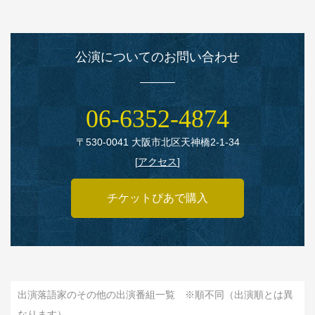
公演についてのお問い合わせ
06‑6352‑4874
〒530‑0041 大阪市北区天神橋2‑1‑34
[
アクセス
]
チケットぴあで購入
出演落語家のその他の出演番組一覧 ※順不同（出演順とは異
なります）