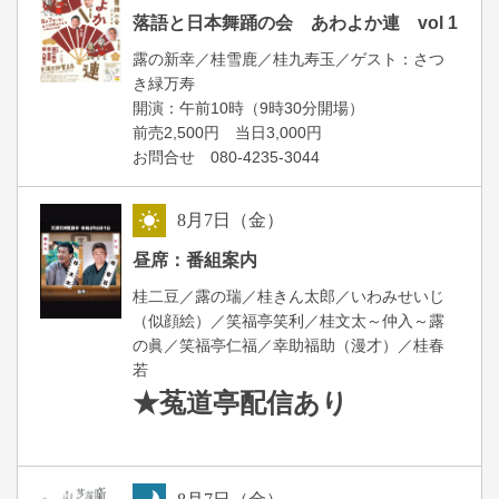
朝
落語と日本舞踊の会 あわよか連 vol 1
露の新幸／桂雪鹿／桂九寿玉／ゲスト：さつ
き緑万寿
開演：午前10時（9時30分開場）
前売2,500円 当日3,000円
お問合せ 080-4235-3044
8
月
7
日（金）
昼
昼席：番組案内
桂二豆／露の瑞／桂きん太郎／いわみせいじ
（似顔絵）／笑福亭笑利／桂文太～仲入～露
の眞／笑福亭仁福／幸助福助（漫才）／桂春
若
★菟道亭
配信あり