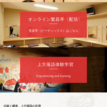
前売2,000円 当日 2,500円
お問合せ：智之介・力造 二人会事務局 090-
7762-6268
オンライン繁昌亭〈配信〉
8
月
8
日（土）
莵道亭（ピーティックス）はこちら
昼
昼席：番組案内
桂九寿玉／露の瑞／桂きん太郎／いわみせい
じ（似顔絵）／桂米之助／桂文太～仲入～露
の眞／笑福亭仁福／幸助福助（漫才）／桂春
若
上方落語体験学習
★菟道亭
配信あり
Experiencing and learning
8
月
8
日（土）
夜
小痴楽・三語のさるごりら落語会 2026
桂三語／柳亭小痴楽 他
開演：午後6時（5時30分開場）全席指定
伝統と継承、上方落語の定席