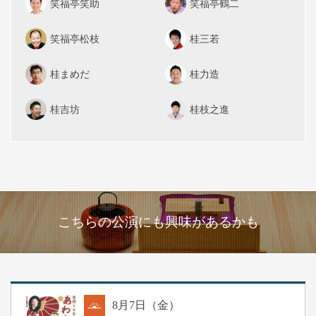
笑福亭笑助
笑福亭鶴二
笑福亭松枝
桂三若
桂まめだ
桂力造
桂吉坊
桂枝之進
こちらの公演にも興味があるかも
8
月
7
日（金）