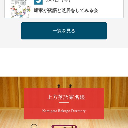
8
月
7
日（金）
夜
噺家が落語と芝居をしてみる会
桂米之助／桂団治郎／桂弥太郎／桂米舞／是
常祐美
一覧を見る
開演：午後6時30分（6時開場）全席指定
前売3,500円 当日4,000円
お問合せ：米朝事務所 06-6365-8281（平日
10時～18時）
★菟道亭配信あり
配信の購
入はこちらをクリック
8
月
8
日（土）
朝
第2回 智之介・力造 二人会
上方落語家名鑑
笑福亭智之介「昭和任侠伝」「天王寺詣り」
Kamigata Rakugo Directory
／桂力造「桃太郎」「本膳」／桂二豆「開口
一番」
開場
開演：午前10時（9時30分
）