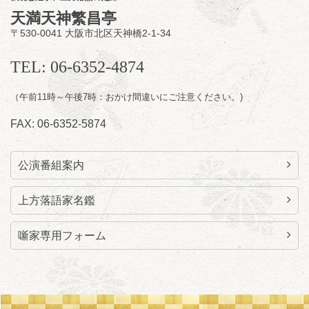
前売3,500円 当日4,000円
天満天神繁昌亭
お問合せ：FANYチケット 0570-550-
〒530-0041 大阪市北区天神橋2-1-34
100(10:00～19:00受付)
TEL: 06-6352-4874
（午前11時～午後7時：おかけ間違いにご注意ください。)
FAX: 06-6352-5874
公演番組案内
上方落語家名鑑
噺家専用フォーム