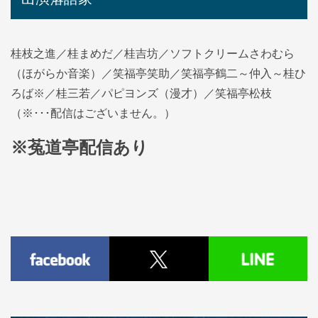
桂枝之進／桂まめだ／桂吉坊／ソフトクリームさわむら
（ほがらか音楽）／笑福亭笑助／笑福亭鶴二～仲入～桂ひ
ろば※／桂三若／パピヨンズ（漫才）／笑福亭松枝
（※･･･配信はございません。）
※菟道亭配信あり