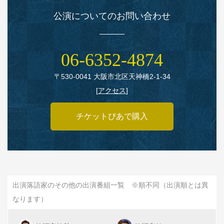
公演についてのお問い合わせ
06‑6352‑4874
〒530‑0041 大阪市北区天神橋2‑1‑34
[
アクセス
]
チケットぴあで購入
出演落語家のその他の出演番組一覧 ※順不同（出演順とは異
なります）