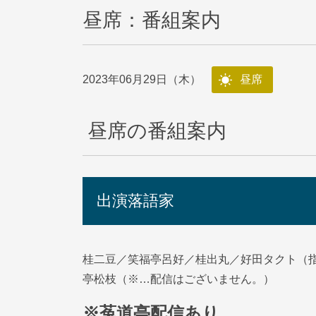
昼席：番組案内
2023年06月29日（木）
昼席
昼席の番組案内
出演落語家
桂二豆／笑福亭呂好／桂出丸／好田タクト（
亭松枝（※…配信はございません。）
※菟道亭配信あり