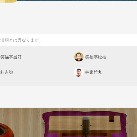
出演順とは異なります）
笑福亭呂好
笑福亭松枝
桂吉弥
林家竹丸