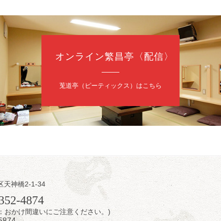
日（日）
慶枝の早起き寄席～親子の噺スペシャル～
オンライン繁昌亭〈配信〉
トーリー」／月亭遊真「真田小僧」／桂三実「ワンワン」／桂慶枝「せん
（9時30分開場）1F全席指定 2F全席自由
日2,500円 25歳以下前売・当日共1,000円
莵道亭（ピーティックス）はこちら
トリー 0120-874-315
日（日）
内
区天神橋2-1-34
／桂きん太郎／いわみせいじ（似顔絵）／桂三扇／桂文太～仲入～笑福
352-4874
配信あり
7時：おかけ間違いにご注意ください。)
5874