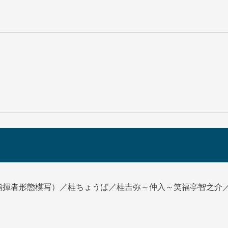
指揮者形態模写）／桂ちょうば／桂吉弥～仲入～笑福亭智之介