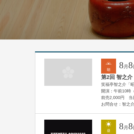
8
8
月
朝
第2回 智之介
笑福亭智之介「
開演：午前10時（
前売2,000円 当日
お問合せ：智之介・力
8
8
月
昼