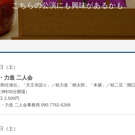
こちらの公演にも興味があるかも
日（土）
・力造 二人会
昭和任侠伝」「天王寺詣り」／桂力造「桃太郎」「本膳」／桂二豆「開
開場
9時30分
）
 2,500円
造 二人会事務局 090-7762-6268
日（土）