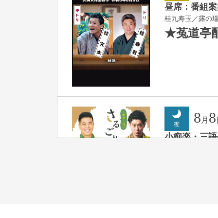
昼席：番組案
桂九寿玉／露の
★菟道亭
8
8
月
夜
小痴楽・三語
桂三語／柳亭小
開演：午後6時（
前売3,500円 当日
お問合せ：FANYチケ