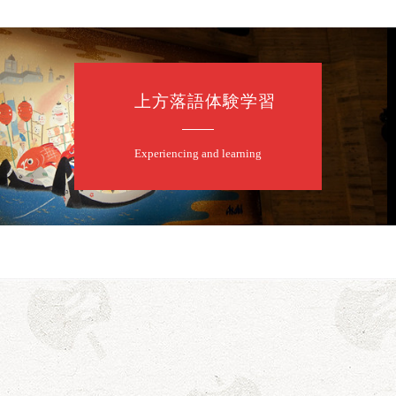
上方落語体験学習
たく」／露の都「子は鎹」
Experiencing and learning
亭笑利／笑福亭仁福／幸助福助（漫才）／桂春若