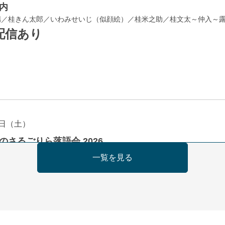
内
瑞／桂きん太郎／いわみせいじ（似顔絵）／桂米之助／桂文太～仲入～
配信あり
日（土）
のさるごりら落語会 2026
痴楽 他
一覧を見る
5時30分開場）全席指定
4,000円
ット 0570-550-100(10:00～19:00受付)