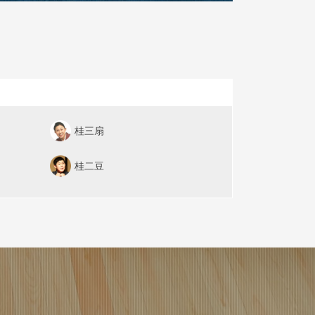
桂三扇
桂二豆