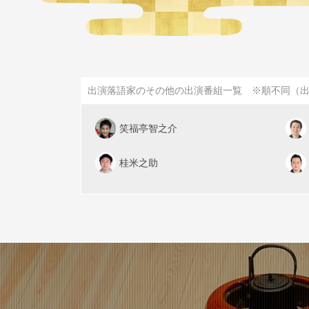
出演落語家のその他の出演番組一覧 ※順不同（
笑福亭智之介
桂米之助