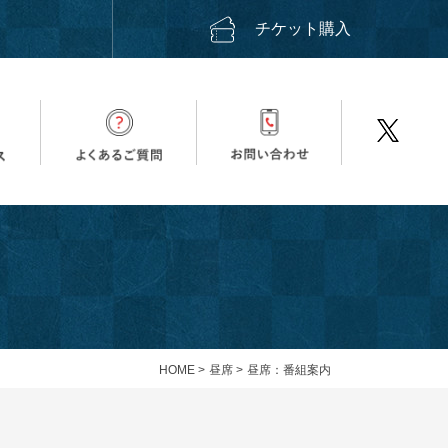
ス
チケット購入
HOME
>
昼席
>
昼席：番組案内