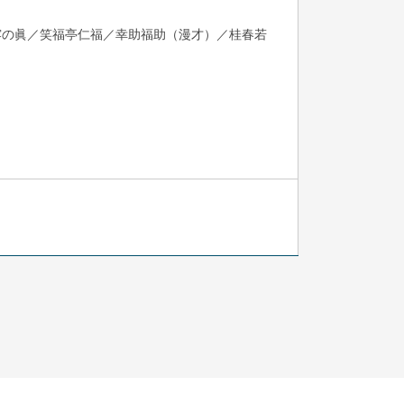
露の眞／笑福亭仁福／幸助福助（漫才）／桂春若