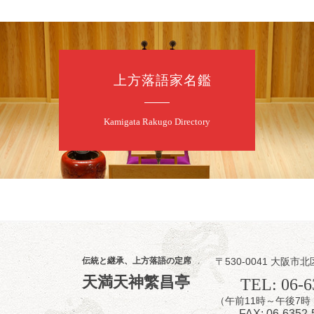
8
9
月
朝
第98回 桂
上方落語家名鑑
桂慶枝「KCス
開演：午前10時
前売2,000円 当
Kamigata Rakugo Directory
お問合せ：落語ファク
8
9
月
昼
昼席：番組案
伝統と継承、上方落語の定席
〒530-0041 大阪市北
桂二豆／露の瑞
天満天神繁昌亭
TEL: 06-6
★菟道亭
（午前11時～午後
FAX: 06-6352-