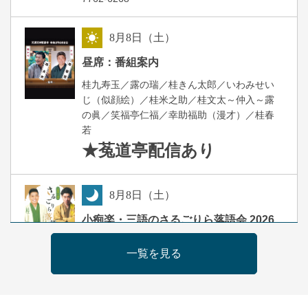
8
月
8
日（土）
昼
昼席：番組案内
桂九寿玉／露の瑞／桂きん太郎／いわみせい
じ（似顔絵）／桂米之助／桂文太～仲入～露
の眞／笑福亭仁福／幸助福助（漫才）／桂春
若
★菟道亭
配信あり
8
月
8
日（土）
夜
小痴楽・三語のさるごりら落語会 2026
桂三語／柳亭小痴楽 他
一覧を見る
開演：午後6時（5時30分開場）全席指定
前売3,500円 当日4,000円
お問合せ：FANYチケット 0570-550-
100(10:00～19:00受付)