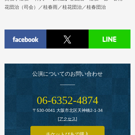
花団治（司会）／桂春雨／桂花団治／桂春団治
公演についてのお問い合わせ
06‑6352‑4874
〒530‑0041 大阪市北区天神橋2‑1‑34
[
アクセス
]
チケットぴあで購入