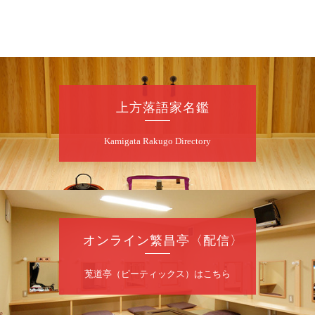
8
月
9
日（日）
朝
第98回 桂慶枝の早起き寄席～親子の噺
スペシャル～
桂慶枝「KCストーリー」／月亭遊真「真田小
上方落語家名鑑
僧」／桂三実「ワンワン」／桂慶枝「せんた
く」／露の都「子は鎹」
Kamigata Rakugo Directory
開演：午前10時（9時30分開場）1F全席指
定 2F全席自由
前売2,000円 当日2,500円 25歳以下前売・
当日共1,000円
お問合せ：落語ファクトリー 0120-874-315
オンライン繁昌亭〈配信〉
8
月
9
日（日）
昼
昼席：番組案内
莵道亭（ピーティックス）はこちら
桂二豆／露の瑞／桂きん太郎／いわみせいじ
（似顔絵）／桂三扇／桂文太～仲入～笑福亭