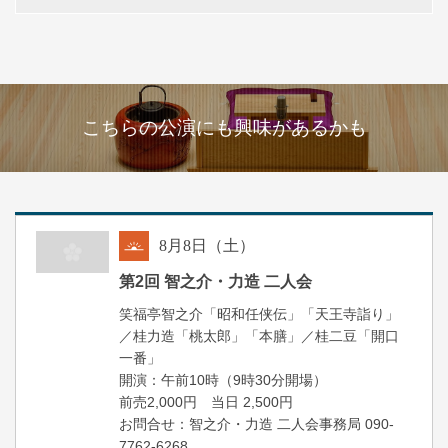
こちらの公演にも興味があるかも
8
月
8
日（土）
朝
第2回 智之介・力造 二人会
笑福亭智之介「昭和任侠伝」「天王寺詣り」
／桂力造「桃太郎」「本膳」／桂二豆「開口
一番」
開場
開演：午前10時（9時30分
）
前売2,000円 当日 2,500円
お問合せ：智之介・力造 二人会事務局 090-
7762-6268