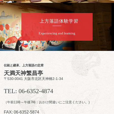
笑利／笑福亭仁福／幸助福助（漫才）／桂春
若
★菟道亭
配信あり
上方落語体験学習
8
月
9
日（日）
Experiencing and learning
夜
らららのらくご会④
桂雀太「まんじゅうこわい」／桂三度「青
菜」／桂三実「ミュージック野菜ステーショ
ン」／桂九ノ一「胴乱の幸助」／代走みつく
伝統と継承、上方落語の定席
に「なんのこっちゃねんあれこれ」
天満天神繁昌亭
開演：午後6時（5時30分開場）全席指定
〒530-0041 大阪市北区天神橋2-1-34
前売3,000円 当日3,500円
お問合せ：らららのらくご会予約事務局
TEL: 06-6352-4874
090-6976-1777 email：
lalalanorakugo@gmail.com
（午前11時～午後7時：おかけ間違いにご注意ください。)
FAX: 06-6352-5874