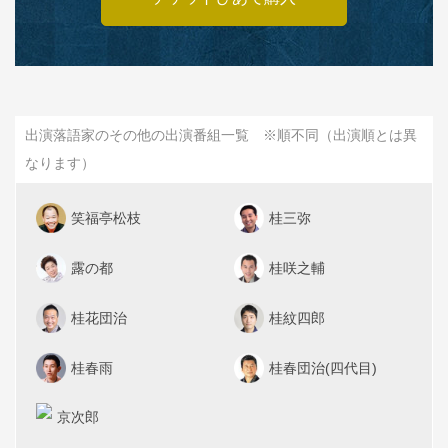
出演落語家のその他の出演番組一覧 ※順不同（出演順とは異
なります）
笑福亭松枝
桂三弥
露の都
桂咲之輔
桂花団治
桂紋四郎
桂春雨
桂春団治(四代目)
京次郎