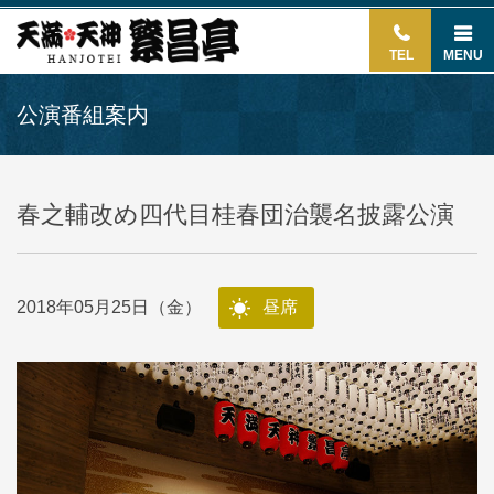
TEL
MENU
公演番組案内
春之輔改め四代目桂春団治襲名披露公演
2018年05月25日（金）
昼席