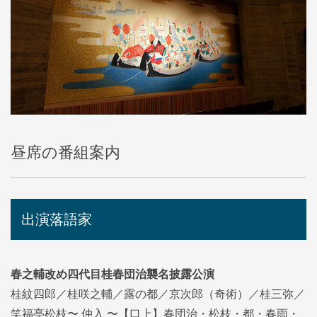
昼席の番組案内
出演落語家
春之輔改め四代目桂春団治襲名披露公演
桂紋四郎／桂咲之輔／露の都／京次郎（奇術）／桂三弥／
笑福亭松枝〜 仲入 〜【口上】春団治・松枝・都・春雨・