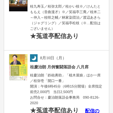
桂九寿玉／桂弥太郎／桂かい枝※／けんたと
ももえ（音曲漫才）※／笑福亭三喬／桂米二
～仲入～桂咲之輔／林家染団治／渡辺あきら
（ジャグリング）／笑福亭松枝（※…配信は
ございません）
★菟道亭
配信あり
8
月
10
日（月）
夜
桂慶治朗 月例奮闘落語会 八月席
桂慶治朗「鉄砲勇助」「植木屋娘」ほか一席
／桂弥壱「開口一番」
開演：午後6時45分（6時15分開場）全席指定
前売2,000円 当日2,500円
お問合せ：慶治朗落語会事務局 090-8126-
2020
★菟道亭配信あり
配信の