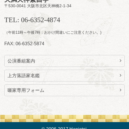
笑福亭たま／林家染雀
／桂米左
～仲入～旭堂
〒530-0041 大阪市北区天神橋2-1-34
南鱗／笑福亭福笑
開演：午後6時30分（6時開場）全席指定
TEL: 06-6352-4874
前売3,000円 当日3,500円
お問合せ：福笑エンタープライズ
0798-23-
7160
（午前11時～午後7時：おかけ間違いにご注意ください。)
★莵道亭配信あり
配信の
FAX: 06-6352-5874
購入はこちらをクリック
公演番組案内
上方落語家名鑑
噺家専用フォーム