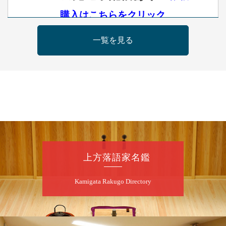
購入はこちらをクリック
一覧を見る
8
月
11
日（火）
昼
昼席：番組案内
桂九寿玉／桂弥太郎／桂かい枝※／けんたと
ももえ（音曲漫才）※／笑福亭三喬／桂米平
～仲入～桂咲之輔／林家染団治／キタノ大地
（マジック）／笑福亭松枝（※…配信はござ
いません）
★菟道亭
配信あり
上方落語家名鑑
8
月
11
日（火）
Kamigata Rakugo Directory
夜
あおばと～例えば炎と～
桂あおば／笑福亭笑有／例えば炎
開演：午後6時30分（6時開場）全席指定