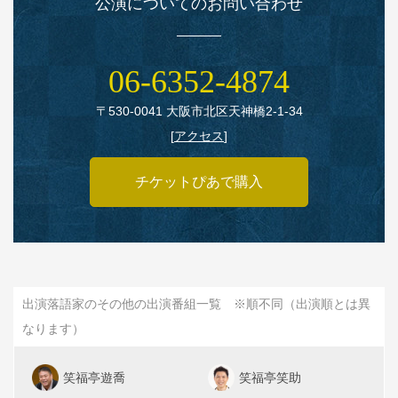
公演についてのお問い合わせ
06‑6352‑4874
〒530‑0041 大阪市北区天神橋2‑1‑34
[
アクセス
]
チケットぴあで購入
出演落語家のその他の出演番組一覧 ※順不同（出演順とは異
なります）
笑福亭遊喬
笑福亭笑助