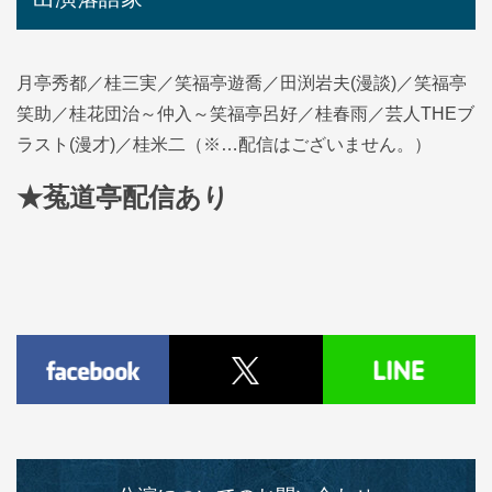
月亭秀都／桂三実／笑福亭遊喬／田渕岩夫(漫談)／笑福亭
笑助／桂花団治～仲入～笑福亭呂好／桂春雨／芸人THEブ
ラスト(漫才)／桂米二（※…配信はございません。）
★菟道亭配信あり