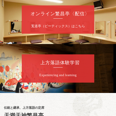
前売2,000円 当日2,500円
お問合せ：FANYチケット 0570-550-
オンライン繁昌亭〈配信〉
100（10:00～19:00受付）
莵道亭（ピーティックス）はこちら
8
月
12
日（水）
昼
昼席：番組案内
桂九寿玉／桂弥太郎／桂かい枝※／けんたと
ももえ（音曲漫才）※／笑福亭三喬／桂米二
～仲入～桂咲之輔／林家染団治／渡辺あきら
上方落語体験学習
（ジャグリング）／笑福亭松枝（※…配信は
ございません）
★菟道亭
配信あり
Experiencing and learning
8
月
12
日（水）
夜
お笑い怪談噺の夕べ vol.20 ～ホンモノ
伝統と継承、上方落語の定席
の幽霊も出まぁーす！～
天満天神繁昌亭