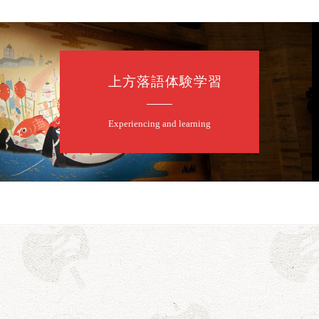
上方落語体験学習
Experiencing and learning
口一番」
露の眞／笑福亭仁福／幸助福助（漫才）／桂春若