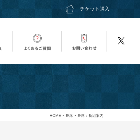
ス
チケット購入
HOME
>
昼席
>
昼席：番組案内