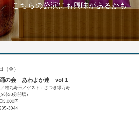
こちらの公演にも興味があるかも
日（金）
の会 あわよか連 vol 1
鹿／桂九寿玉／ゲスト：さつき緑万寿
（9時30分開場）
3,000円
35-3044