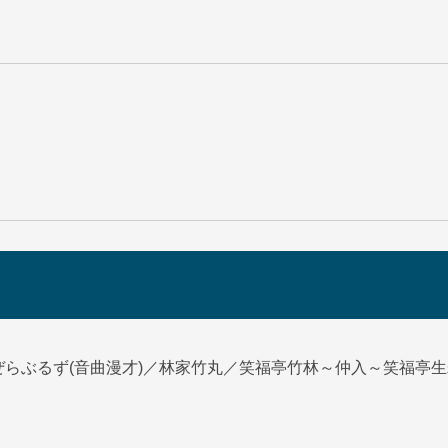
らぶるず(音曲漫才)／林家竹丸／笑福亭竹林～仲入～笑福亭生