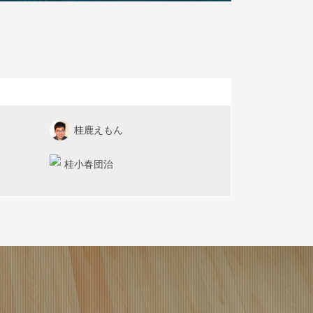
桂鹿えもん
桂小春団治