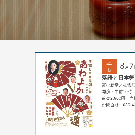
8
7
月
朝
落語と日本舞踊
露の新幸／桂雪
開演：午前10時
前売2,500円 当日
お問合せ 080-42