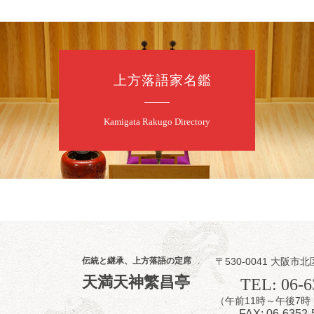
★菟道亭
上方落語家名鑑
8
8
月
朝
第2回 智之介
Kamigata Rakugo Directory
笑福亭智之介「
開演：午前10時（
前売2,000円 当日
お問合せ：智之介・力
8
8
月
昼
昼席：番組案
伝統と継承、上方落語の定席
〒530-0041 大阪市北
桂九寿玉／露の
天満天神繁昌亭
TEL: 06-6
★菟道亭
（午前11時～午後
FAX: 06-6352-