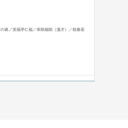
露の眞／笑福亭仁福／幸助福助（漫才）／桂春若