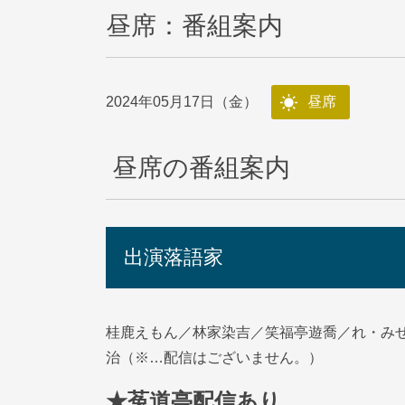
昼席：番組案内
2024年05月17日（金）
昼席
昼席の番組案内
出演落語家
桂鹿えもん／林家染吉／笑福亭遊喬／れ・みぜ
治（※…配信はございません。）
★菟道亭配信あり