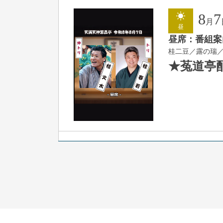
8
7
月
昼
昼席：番組案
桂二豆／露の瑞
★菟道亭
8
7
月
夜
噺家が落語と
桂米之助／桂団
開演：午後6時3
前売3,500円 当日
お問合せ：米朝事務所