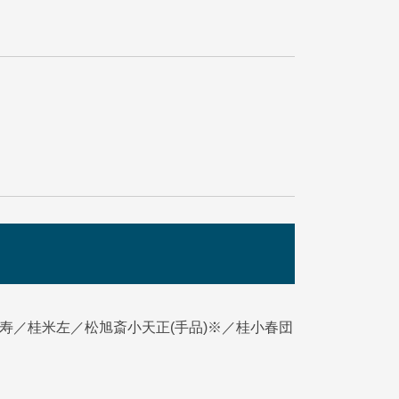
寿／桂米左／松旭斎小天正(手品)※／桂小春団