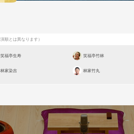
出演順とは異なります）
笑福亭生寿
笑福亭竹林
林家染吉
林家竹丸