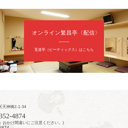
配信あり
配信の購入はこちらをクリック
オンライン繁昌亭〈配信〉
日（土）
・力造 二人会
莵道亭（ピーティックス）はこちら
昭和任侠伝」「天王寺詣り」／桂力造「桃太郎」「本膳」／桂二豆「開
開場
9時30分
）
 2,500円
造 二人会事務局 090-7762-6268
日（土）
内
区天神橋2-1-34
瑞／桂きん太郎／いわみせいじ（似顔絵）／桂米之助／桂文太～仲入～
352-4874
配信あり
7時：おかけ間違いにご注意ください。)
5874