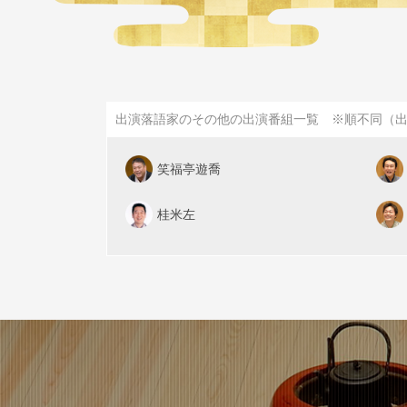
出演落語家のその他の出演番組一覧 ※順不同（
笑福亭遊喬
桂米左