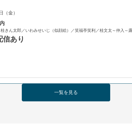
日（金）
内
／桂きん太郎／いわみせいじ（似顔絵）／笑福亭笑利／桂文太～仲入～
配信あり
日（金）
一覧を見る
芝居をしてみる会
治郎／桂弥太郎／桂米舞／是常祐美
0分（6時開場）全席指定
4,000円
 06-6365-8281（平日10時～18時）