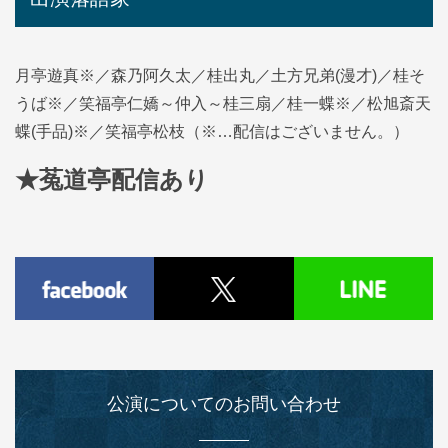
月亭遊真※／森乃阿久太／桂出丸／土方兄弟(漫才)／桂そ
うば※／笑福亭仁嬌～仲入～桂三扇／桂一蝶※／松旭斎天
蝶(手品)※／笑福亭松枝（※…配信はございません。）
★菟道亭配信あり
公演についてのお問い合わせ