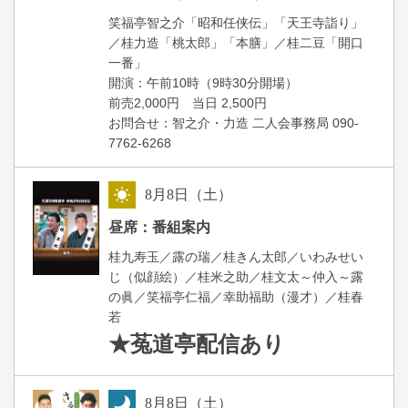
笑福亭智之介「昭和任侠伝」「天王寺詣り」
／桂力造「桃太郎」「本膳」／桂二豆「開口
一番」
開場
開演：午前10時（9時30分
）
前売2,000円 当日 2,500円
お問合せ：智之介・力造 二人会事務局 090-
7762-6268
8
月
8
日（土）
昼
昼席：番組案内
桂九寿玉／露の瑞／桂きん太郎／いわみせい
じ（似顔絵）／桂米之助／桂文太～仲入～露
の眞／笑福亭仁福／幸助福助（漫才）／桂春
若
★菟道亭
配信あり
8
月
8
日（土）