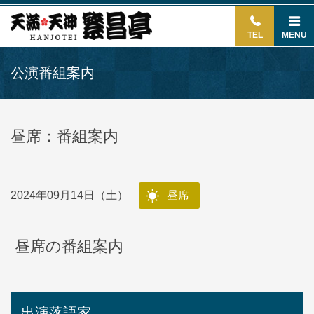
TEL
MENU
公演番組案内
昼席：番組案内
2024年09月14日（土）
昼席
昼席の番組案内
出演落語家