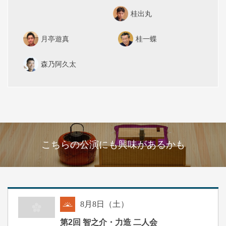
桂出丸
月亭遊真
桂一蝶
森乃阿久太
こちらの公演にも興味があるかも
8
月
8
日（土）
朝
第2回 智之介・力造 二人会