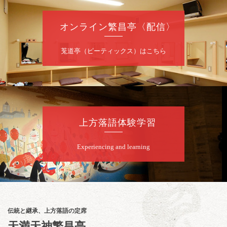
お問合せ：落語ファクトリー 0120-874-315
オンライン繁昌亭〈配信〉
8
月
9
日（日）
昼
昼席：番組案内
莵道亭（ピーティックス）はこちら
桂二豆／露の瑞／桂きん太郎／いわみせいじ
（似顔絵）／桂三扇／桂文太～仲入～笑福亭
笑利／笑福亭仁福／幸助福助（漫才）／桂春
若
★菟道亭
配信あり
上方落語体験学習
8
月
9
日（日）
Experiencing and learning
夜
らららのらくご会④
桂雀太「まんじゅうこわい」／桂三度「青
菜」／桂三実「ミュージック野菜ステーショ
ン」／桂九ノ一「胴乱の幸助」／代走みつく
伝統と継承、上方落語の定席
に「なんのこっちゃねんあれこれ」
天満天神繁昌亭
開演：午後6時（5時30分開場）全席指定