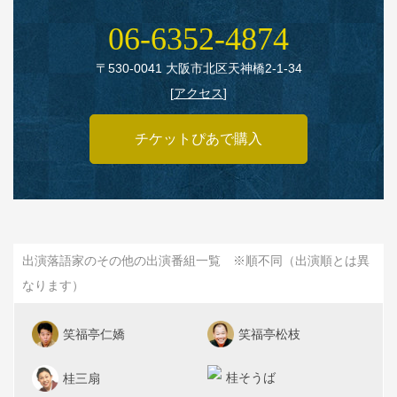
06‑6352‑4874
〒530‑0041 大阪市北区天神橋2‑1‑34
[
アクセス
]
チケットぴあで購入
出演落語家のその他の出演番組一覧 ※順不同（出演順とは異
なります）
笑福亭仁嬌
笑福亭松枝
桂そうば
桂三扇