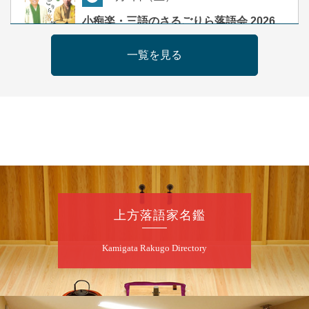
夜
小痴楽・三語のさるごりら落語会 2026
桂三語／柳亭小痴楽 他
一覧を見る
開演：午後6時（5時30分開場）全席指定
前売3,500円 当日4,000円
お問合せ：FANYチケット 0570-550-
100(10:00～19:00受付)
8
月
9
日（日）
朝
第98回 桂慶枝の早起き寄席～親子の噺
スペシャル～
桂慶枝「KCストーリー」／月亭遊真「真田小
上方落語家名鑑
僧」／桂三実「ワンワン」／桂慶枝「せんた
く」／露の都「子は鎹」
Kamigata Rakugo Directory
開演：午前10時（9時30分開場）1F全席指
定 2F全席自由
前売2,000円 当日2,500円 25歳以下前売・
当日共1,000円