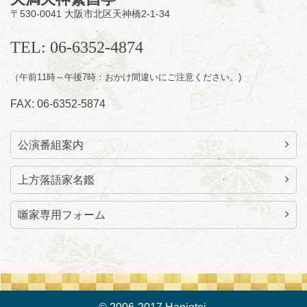
〒530-0041 大阪市北区天神橋2-1-34
前売3,000円 当日3,500円
お問合せ：らららのらくご会予約事務局
TEL: 06-6352-4874
090-6976-1777 email：
lalalanorakugo@gmail.com
（午前11時～午後7時：おかけ間違いにご注意ください。)
FAX: 06-6352-5874
公演番組案内
上方落語家名鑑
噺家専用フォーム