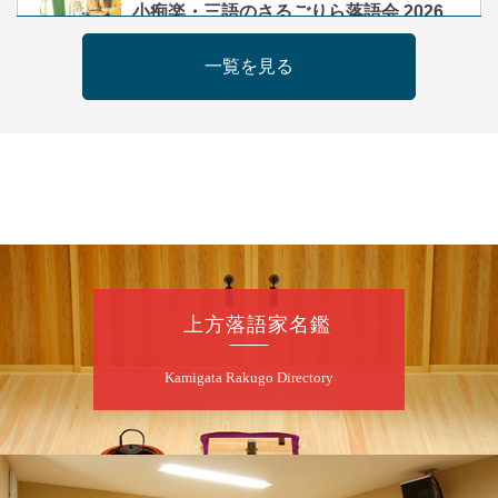
小痴楽・三語のさるごりら落語会 2026
桂三語／柳亭小痴楽 他
一覧を見る
開演：午後6時（5時30分開場）全席指定
前売3,500円 当日4,000円
お問合せ：FANYチケット 0570-550-
100(10:00～19:00受付)
8
月
9
日（日）
朝
第98回 桂慶枝の早起き寄席～親子の噺
スペシャル～
桂慶枝「KCストーリー」／月亭遊真「真田小
上方落語家名鑑
僧」／桂三実「ワンワン」／桂慶枝「せんた
く」／露の都「子は鎹」
Kamigata Rakugo Directory
開演：午前10時（9時30分開場）1F全席指
定 2F全席自由
前売2,000円 当日2,500円 25歳以下前売・
当日共1,000円
お問合せ：落語ファクトリー 0120-874-315