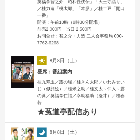
笑福亭智之介「昭和任侠伝」「天王寺詣り」
／桂力造「桃太郎」「本膳」／桂二豆「開口
一番」
開場
開演：午前10時（9時30分
）
前売2,000円 当日 2,500円
お問合せ：智之介・力造 二人会事務局 090-
7762-6268
8
月
8
日（土）
昼
昼席：番組案内
桂九寿玉／露の瑞／桂きん太郎／いわみせい
じ（似顔絵）／桂米之助／桂文太～仲入～露
の眞／笑福亭仁福／幸助福助（漫才）／桂春
若
★菟道亭
配信あり
8
月
8
日（土）
夜