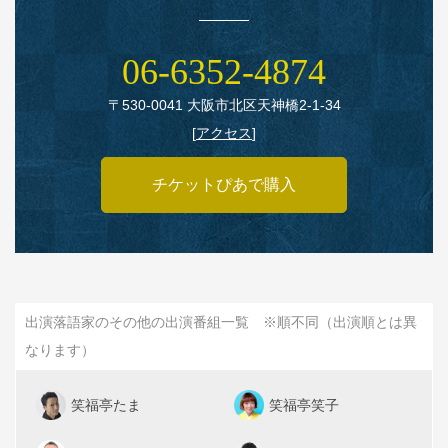
06‑6352‑4874
〒530‑0041 大阪市北区天神橋2‑1‑34
[
アクセス
]
チケットぴあで購入
出演落語家のその他の出演番組一覧 ※順不同（出演順とは異
なります）
笑福亭たま
笑福亭笑子