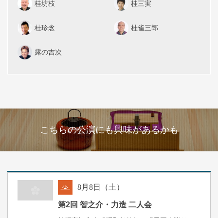
桂坊枝
桂三実
桂珍念
桂雀三郎
露の吉次
こちらの公演にも興味があるかも
8
月
8
日（土）
朝
第2回 智之介・力造 二人会