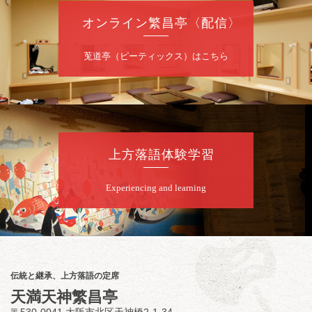
オンライン繁昌亭〈配信〉
8
月
9
日（日）
昼
昼席：番組案内
莵道亭（ピーティックス）はこちら
桂二豆／露の瑞／桂きん太郎／いわみせいじ
（似顔絵）／桂三扇／桂文太～仲入～笑福亭
笑利／笑福亭仁福／幸助福助（漫才）／桂春
若
★菟道亭
配信あり
上方落語体験学習
8
月
9
日（日）
Experiencing and learning
夜
らららのらくご会④
桂雀太「まんじゅうこわい」／桂三度「青
菜」／桂三実「ミュージック野菜ステーショ
ン」／桂九ノ一「胴乱の幸助」／代走みつく
伝統と継承、上方落語の定席
に「なんのこっちゃねんあれこれ」
天満天神繁昌亭
開演：午後6時（5時30分開場）全席指定
〒530-0041 大阪市北区天神橋2-1-34
前売3,000円 当日3,500円