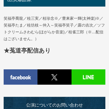
笑福亭喬龍／桂三実／桂珍念※／豊来家一輝(太神楽)※／
笑福亭たま／桂坊枝～仲入～笑福亭笑子／露の吉次／ソフ
トクリームさわむら(ほがらか音楽)／桂雀三郎（※…配信
はございません。）
★菟道亭配信あり
公演についてのお問い合わせ