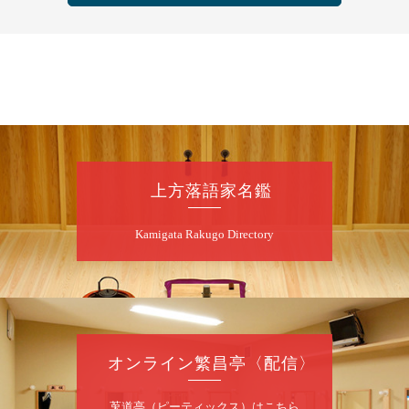
桂雀太「まんじゅうこわい」／桂三度「青
菜」／桂三実「ミュージック野菜ステーショ
ン」／桂九ノ一「胴乱の幸助」／代走みつく
に「なんのこっちゃねんあれこれ」
開演：午後6時（5時30分開場）全席指定
前売3,000円 当日3,500円
お問合せ：らららのらくご会予約事務局
090-6976-1777 email：
lalalanorakugo@gmail.com
上方落語家名鑑
8
月
10
日（月）
Kamigata Rakugo Directory
昼
昼席：番組案内
桂九寿玉／桂弥太郎／桂かい枝※／けんたと
ももえ（音曲漫才）※／笑福亭三喬／桂米二
～仲入～桂咲之輔／林家染団治／渡辺あきら
（ジャグリング）／笑福亭松枝（※…配信は
ございません）
オンライン繁昌亭〈配信〉
★菟道亭
配信あり
莵道亭（ピーティックス）はこちら