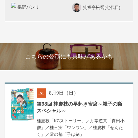
揚野バンリ
笑福亭松喬(七代目)
こちらの公演にも興味があるかも
8
月
9
日（日）
朝
第98回 桂慶枝の早起き寄席～親子の噺
スペシャル～
桂慶枝「KCストーリー」／月亭遊真「真田小
僧」／桂三実「ワンワン」／桂慶枝「せんた
く」／露の都「子は鎹」