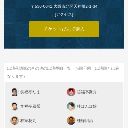
〒530‑0041 大阪市北区天神橋2‑1‑34
[
アクセス
]
チケットぴあで購入
出演落語家のその他の出演番組一覧 ※順不同（出演順とは異
なります）
笑福亭たま
笑福亭喬介
笑福亭風喬
桂ぽんぽ娘
林家花丸
桂梅団治