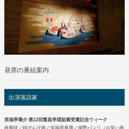
昼席の番組案内
出演落語家
笑福亭喬介 第12回繁昌亭奨励賞受賞記念ウィーク
桂華紋／桂ぽんぽ娘／笑福亭風喬／揚野バンリ（お笑い曲