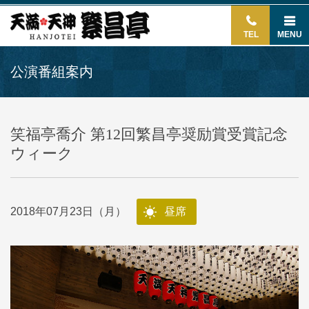
TEL
MENU
公演番組案内
笑福亭喬介 第12回繁昌亭奨励賞受賞記念
ウィーク
2018年07月23日（月）
昼席