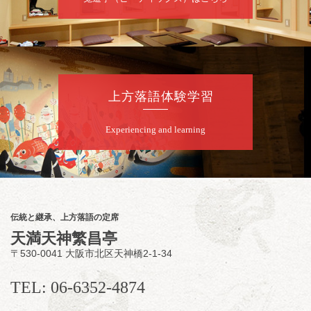
8
月
10
日（月）
夜
桂慶治朗 月例奮闘落語会 八月席
桂慶治朗「鉄砲勇助」「植木屋娘」ほか一席
上方落語体験学習
／桂弥壱「開口一番」
開演：午後6時45分（6時15分開場）全席指定
Experiencing and learning
前売2,000円 当日2,500円
お問合せ：慶治朗落語会事務局 090-8126-
2020
★菟道亭配信あり
配信の
購入はこちらをクリック
伝統と継承、上方落語の定席
天満天神繁昌亭
〒530-0041 大阪市北区天神橋2-1-34
8
月
11
日（火）
昼
昼席：番組案内
TEL: 06-6352-4874
桂九寿玉／桂弥太郎／桂かい枝※／けんたと