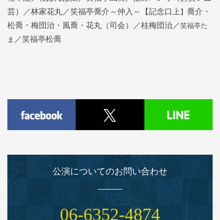
】
芸）／林家花丸／笑福亭喬介～仲入～【記念口上
喬介・
笑福亭た
松喬・梅団治・風喬・花丸（司会）／桂梅団治／
ま
／笑福亭松喬
公演についてのお問い合わせ
06‑6352‑4874