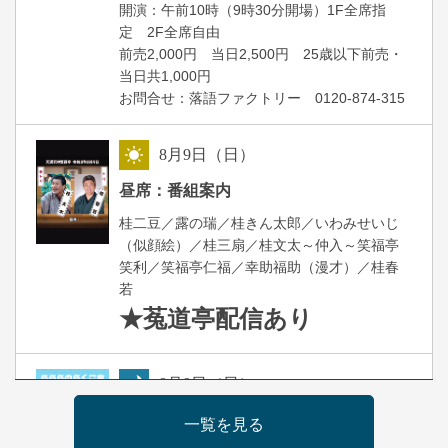
開演：午前10時（9時30分開場）1F全席指
定 2F全席自由
前売2,000円 当日2,500円 25歳以下前売・
当日共1,000円
お問合せ：落語ファクトリー 0120-874-315
8
月
9
日（日）
昼
昼席：番組案内
桂二豆／露の瑞／桂きん太郎／いわみせいじ
（似顔絵）／桂三扇／桂文太～仲入～笑福亭
笑利／笑福亭仁福／幸助福助（漫才）／桂春
若
★菟道亭
配信あり
8
月
9
日（日）
夜
らららのらくご会④
一覧を見る