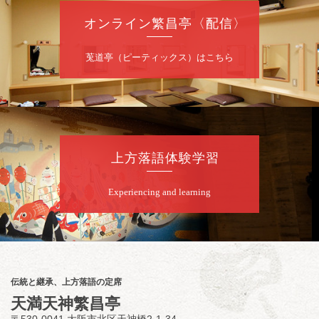
噺家が落語と芝居をしてみる会
オンライン繁昌亭〈配信〉
桂米之助／桂団治郎／桂弥太郎／桂米舞／是
常祐美
開演：午後6時30分（6時開場）全席指定
莵道亭（ピーティックス）はこちら
前売3,500円 当日4,000円
お問合せ：米朝事務所 06-6365-8281（平日
10時～18時）
★菟道亭配信あり
配信の購
入はこちらをクリック
上方落語体験学習
Experiencing and learning
8
月
8
日（土）
朝
第2回 智之介・力造 二人会
笑福亭智之介「昭和任侠伝」「天王寺詣り」
／桂力造「桃太郎」「本膳」／桂二豆「開口
一番」
伝統と継承、上方落語の定席
開場
開演：午前10時（9時30分
）
天満天神繁昌亭
前売2,000円 当日 2,500円
〒530-0041 大阪市北区天神橋2-1-34