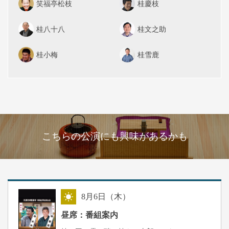
笑福亭松枝
桂慶枝
桂八十八
桂文之助
桂小梅
桂雪鹿
こちらの公演にも興味があるかも
8
月
6
日（木）
昼
昼席：番組案内