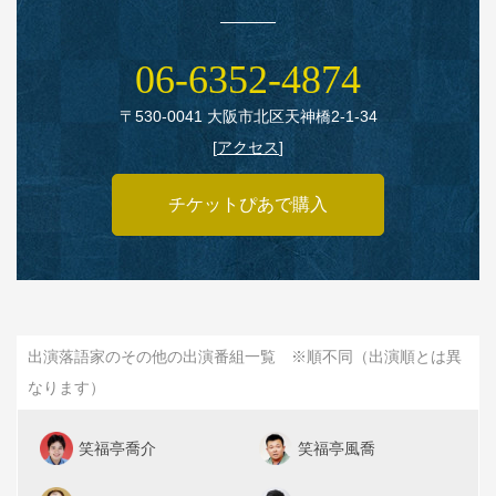
06‑6352‑4874
〒530‑0041 大阪市北区天神橋2‑1‑34
[
アクセス
]
チケットぴあで購入
出演落語家のその他の出演番組一覧 ※順不同（出演順とは異
なります）
笑福亭喬介
笑福亭風喬