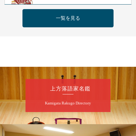
露の新幸／桂雪鹿／桂九寿玉／ゲスト：さつ
き緑万寿
一覧を見る
開演：午前10時（9時30分開場）
前売2,500円 当日3,000円
お問合せ 080-4235-3044
8
月
7
日（金）
昼
昼席：番組案内
桂二豆／露の瑞／桂きん太郎／いわみせいじ
（似顔絵）／笑福亭笑利／桂文太～仲入～露
の眞／笑福亭仁福／幸助福助（漫才）／桂春
上方落語家名鑑
若
★菟道亭
配信あり
Kamigata Rakugo Directory
8
月
7
日（金）
夜