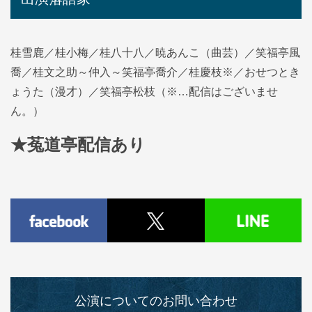
桂雪鹿／桂小梅／桂八十八／暁あんこ（曲芸）／笑福亭風
喬／桂文之助～仲入～笑福亭喬介／桂慶枝※／おせつとき
ょうた（漫才）／笑福亭松枝（※…配信はございませ
ん。）
★菟道亭配信あり
公演についてのお問い合わせ