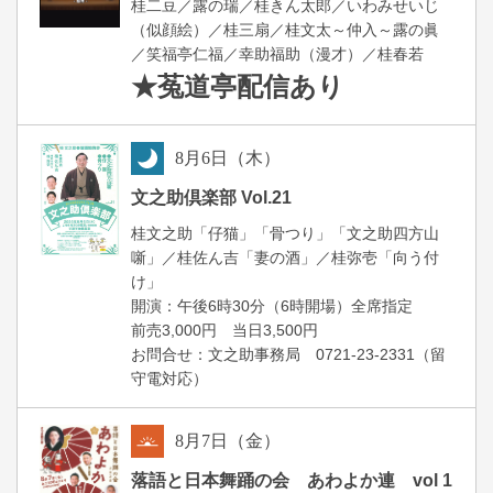
桂二豆／露の瑞／桂きん太郎／いわみせいじ
（似顔絵）／桂三扇／桂文太～仲入～露の眞
／笑福亭仁福／幸助福助（漫才）／桂春若
★菟道亭
配信あり
8
月
6
日（木）
夜
文之助倶楽部 Vol.21
桂文之助「仔猫」「骨つり」「文之助四方山
噺」／桂佐ん吉「妻の酒」／桂弥壱「向う付
け」
開演：午後6時30分（6時開場）全席指定
前売3,000円 当日3,500円
お問合せ：文之助事務局 0721-23-2331（留
守電対応）
8
月
7
日（金）
朝
落語と日本舞踊の会 あわよか連 vol 1