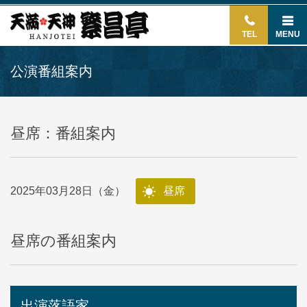
TEL
MENU
公演番組案内
昼席：番組案内
2025年03月28日（金）
昼席
昼席の番組案内
出演落語家