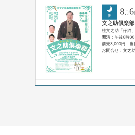
8
6
月
夜
文之助倶楽部 V
桂文之助「仔猫
開演：午後6時3
前売3,000円 当日
お問合せ：文之助事
8
7
月
朝
落語と日本舞踊
露の新幸／桂雪
開演：午前10時
前売2,500円 当日
お問合せ 080-42