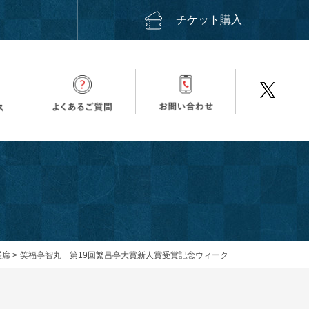
ス
チケット購入
昼席
>
笑福亭智丸 第19回繁昌亭大賞新人賞受賞記念ウィーク