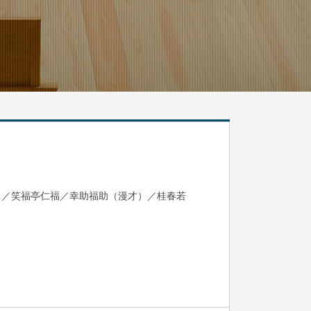
眞／笑福亭仁福／幸助福助（漫才）／桂春若