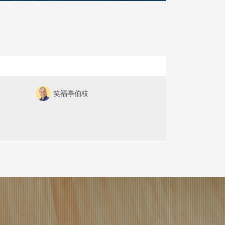
笑福亭伯枝