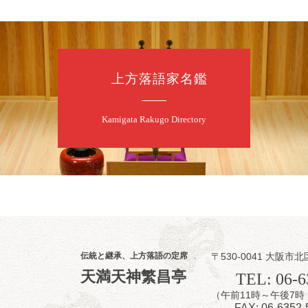
上方落語家名鑑
8
7
月
昼
昼席：番組案
Kamigata Rakugo Directory
桂二豆／露の瑞
★菟道亭
伝統と継承、上方落語の定席
〒530-0041 大阪市北
8
7
天満天神繁昌亭
月
TEL: 06-6
夜
（午前11時～午後
噺家が落語と
FAX: 06-6352-