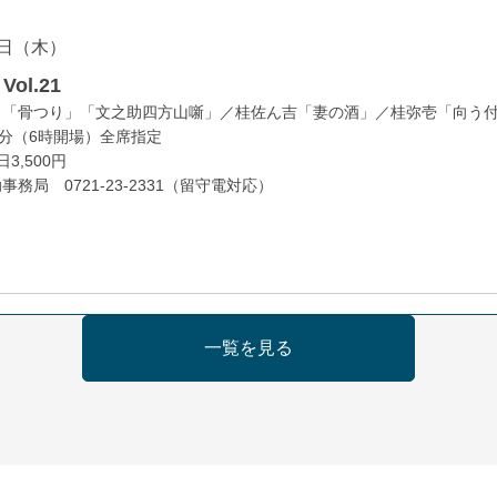
日（木）
ol.21
」「骨つり」「文之助四方山噺」／桂佐ん吉「妻の酒」／桂弥壱「向う
0分（6時開場）全席指定
3,500円
務局 0721-23-2331（留守電対応）
日（金）
一覧を見る
の会 あわよか連 vol 1
鹿／桂九寿玉／ゲスト：さつき緑万寿
（9時30分開場）
3,000円
35-3044