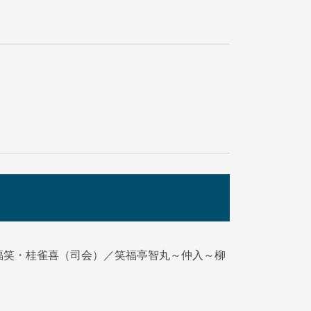
福笑・桂雀喜（司会）／笑福亭智丸～仲入～柳