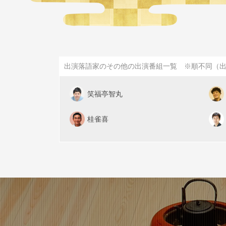
出演落語家のその他の出演番組一覧 ※順不同（
笑福亭智丸
桂雀喜