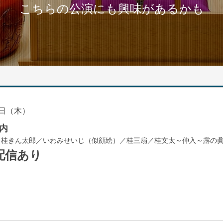
こちらの公演にも興味があるかも
日（木）
内
／桂きん太郎／いわみせいじ（似顔絵）／桂三扇／桂文太～仲入～露の
配信あり