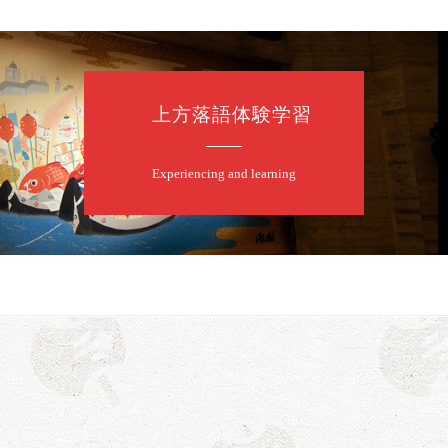
上方落語体験学習
Experiencing and learning
露の眞／笑福亭仁福／幸助福助（漫才）／桂春若