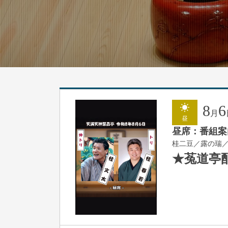
8
6
月
昼
昼席：番組案
桂二豆／露の瑞
★菟道亭