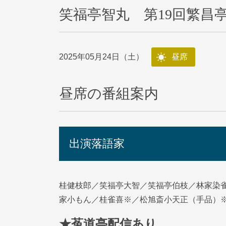
笑福亭智丸 第19回繁昌
2025年05月24日（土）
昼席
昼席の番組案内
出演落語家
桂健枝郎／笑福亭大智／笑福亭伯枝／林家染
家小もん／桂雀喜※／松旭斎小天正（手品）
★菟道亭配信あり