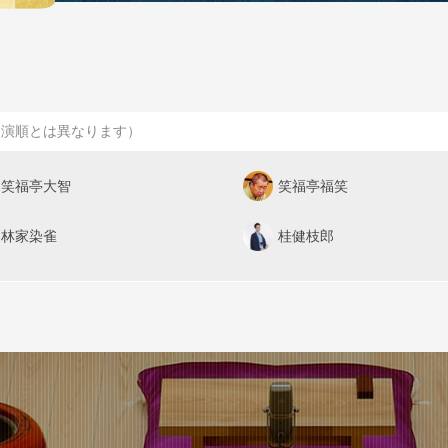
出演順とは異なります）
笑福亭大智
笑福亭福笑
林家染雀
桂健枝郎