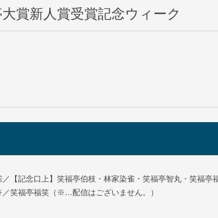
亭大賞新人賞受賞記念ウィーク
雀／【記念口上】笑福亭伯枝・林家染雀・笑福亭智丸・笑福亭
※／笑福亭福笑（※…配信はございません。）