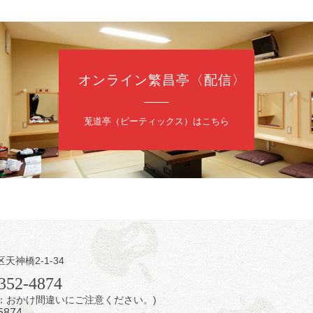
オンライン繁昌亭〈配信〉
日（金）
内
莵道亭（ピーティックス）はこちら
／桂きん太郎／いわみせいじ（似顔絵）／笑福亭笑利／桂文太～仲入～
配信あり
区天神橋2-1-34
日（金）
352-4874
7時：おかけ間違いにご注意ください。)
芝居をしてみる会
5874