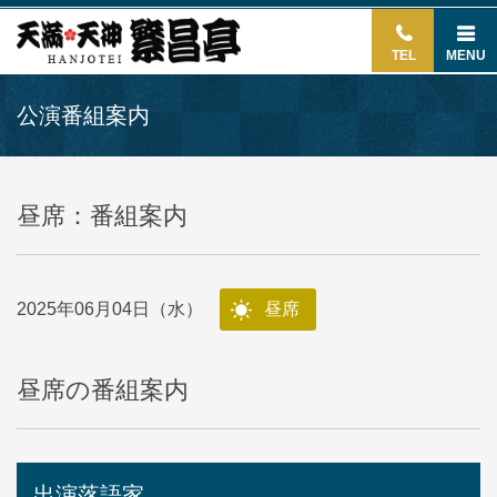
TEL
MENU
公演番組案内
昼席：番組案内
2025年06月04日（水）
昼席
昼席の番組案内
出演落語家