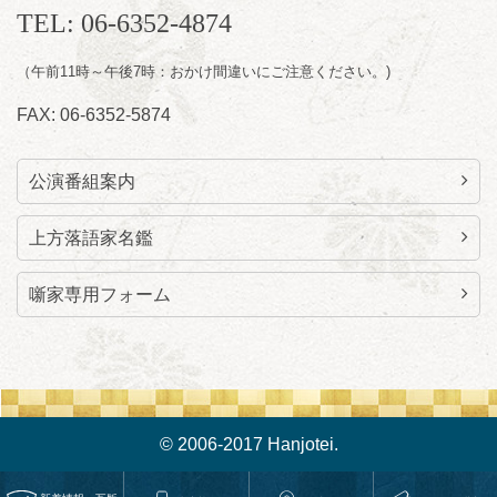
朝
落語と日本舞踊の会 あわよか連 vol 1
TEL: 06-6352-4874
露の新幸／桂雪鹿／桂九寿玉／ゲスト：さつ
（午前11時～午後7時：おかけ間違いにご注意ください。)
き緑万寿
開演：午前10時（9時30分開場）
FAX: 06-6352-5874
前売2,500円 当日3,000円
お問合せ 080-4235-3044
公演番組案内
上方落語家名鑑
噺家専用フォーム
© 2006-2017 Hanjotei.