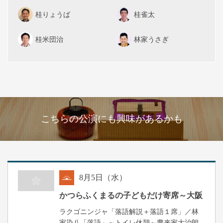
桂りょうば
桂雀太
桂米団治
林家うさぎ
こちらの公演にも興味があるかも
8
月
5
日（水）
朝
かつらふくまるの子どもだけ寄席～大阪
ラクゴニンジャ「落語解説＋落語１席」／林
家染八「落語」～トイレ休憩～豊来家大治朗