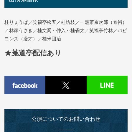
桂りょうば／笑福亭松五／桂坊枝／一魁斎京次郎（奇術）
／林家うさぎ／桂文喬～仲入～桂雀太／笑福亭竹林／パピ
ヨンズ（漫才）／桂米団治
★菟道亭配信あり
公演についてのお問い合わせ