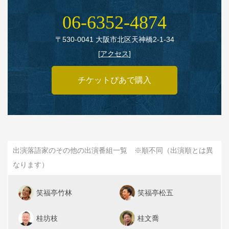
06‑6352‑4874
〒530‑0041 大阪市北区天神橋2‑1‑34
[
アクセス
]
チケットぴあで購入
出演落語家のその他の出演番組一覧 ※順不同（出演順とは異
なります）
笑福亭竹林
笑福亭松五
桂坊枝
桂文喬