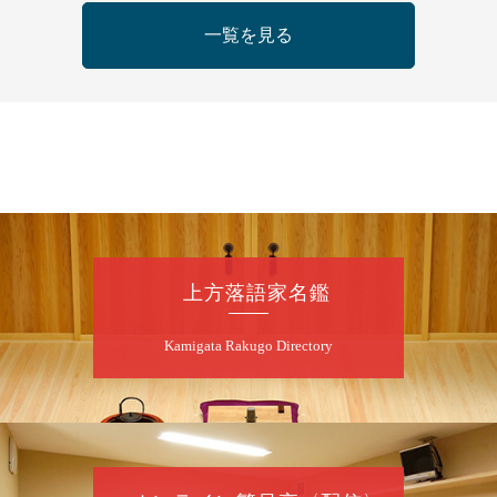
8
月
5
日（水）
一覧を見る
夜
大阪市民表彰受賞記念 内海英華の会～師
匠・桑原ふみ子の三十三回忌に捧ぐ～
◎トーク＆お囃子の演奏【お囃子よもやま
噺】桂枝女太・桂文三・林家花丸・内海英
華・花登益子・中田まなみ／桂春雨「落語」
／桂枝女太「落語」～仲入～内海英華「女道
楽」／桂米団治「質屋芝居」◎お囃子出弾き
にて相勤めます
開演：午後6時30分（6時開場）全席指定
前売3,000円 当日3,500円
上方落語家名鑑
お問合せ：オフィスM 090-3612-7139
※完売御礼 当日券の販売
Kamigata Rakugo Directory
はございません
8
月
6
日（木）
昼
昼席：番組案内