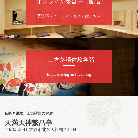
オンライン繁昌亭〈配信〉
桂二豆／露の瑞／桂きん太郎／いわみせいじ
莵道亭（ピーティックス）はこちら
（似顔絵）／桂三扇／桂文太～仲入～露の眞
／笑福亭仁福／幸助福助（漫才）／桂春若
★菟道亭
配信あり
8
月
6
日（木）
上方落語体験学習
夜
文之助倶楽部 Vol.21
桂文之助「仔猫」「骨つり」「文之助四方山
Experiencing and learning
噺」／桂佐ん吉「妻の酒」／桂弥壱「向う付
け」
開演：午後6時30分（6時開場）全席指定
前売3,000円 当日3,500円
お問合せ：文之助事務局 0721-23-2331（留
伝統と継承、上方落語の定席
守電対応）
天満天神繁昌亭
〒530-0041 大阪市北区天神橋2-1-34
8
月
7
日（金）