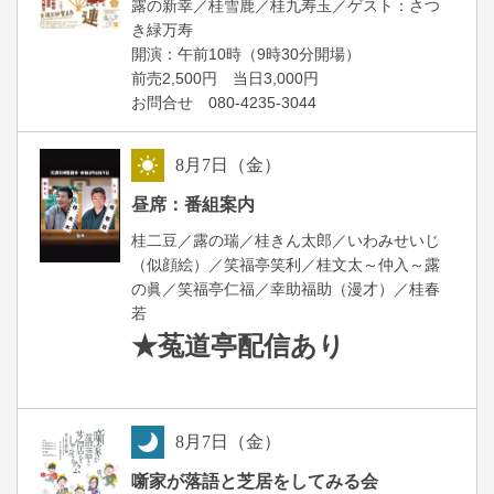
露の新幸／桂雪鹿／桂九寿玉／ゲスト：さつ
き緑万寿
開演：午前10時（9時30分開場）
前売2,500円 当日3,000円
お問合せ 080-4235-3044
8
月
7
日（金）
昼
昼席：番組案内
桂二豆／露の瑞／桂きん太郎／いわみせいじ
（似顔絵）／笑福亭笑利／桂文太～仲入～露
の眞／笑福亭仁福／幸助福助（漫才）／桂春
若
★菟道亭
配信あり
8
月
7
日（金）
夜
噺家が落語と芝居をしてみる会