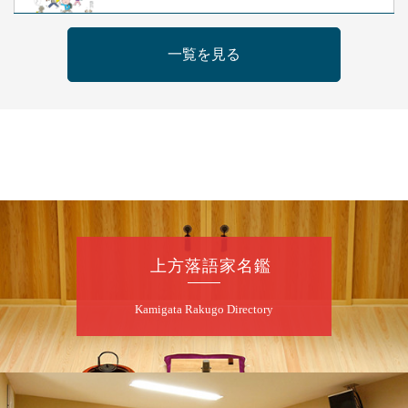
桂米之助／桂団治郎／桂弥太郎／桂米舞／是
常祐美
一覧を見る
開演：午後6時30分（6時開場）全席指定
前売3,500円 当日4,000円
お問合せ：米朝事務所 06-6365-8281（平日
10時～18時）
★菟道亭配信あり
配信の購
入はこちらをクリック
8
月
8
日（土）
朝
第2回 智之介・力造 二人会
上方落語家名鑑
笑福亭智之介「昭和任侠伝」「天王寺詣り」
Kamigata Rakugo Directory
／桂力造「桃太郎」「本膳」／桂二豆「開口
一番」
開場
開演：午前10時（9時30分
）
前売2,000円 当日 2,500円
お問合せ：智之介・力造 二人会事務局 090-