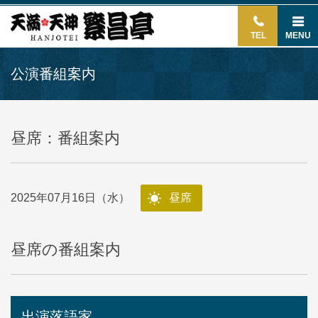
TEL
MENU
公演番組案内
昼席：番組案内
2025年07月16日（水）
昼席
昼席の番組案内
出演落語家