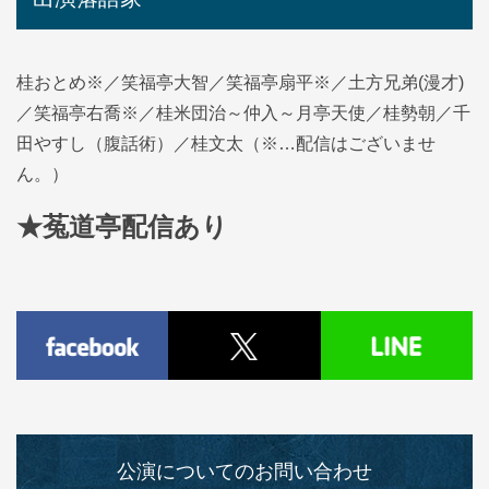
桂おとめ※／笑福亭大智／笑福亭扇平※／土方兄弟(漫才)
／笑福亭右喬※／桂米団治～仲入～月亭天使／桂勢朝／千
田やすし（腹話術）／桂文太（※…配信はございませ
ん。）
★菟道亭配信あり
公演についてのお問い合わせ