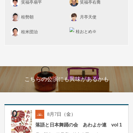
笑福亭扇平
笑福亭右喬
桂勢朝
月亭天使
桂おとめ※
桂米団治
こちらの公演にも興味があるかも
8
月
7
日（金）
朝
落語と日本舞踊の会 あわよか連 vol 1