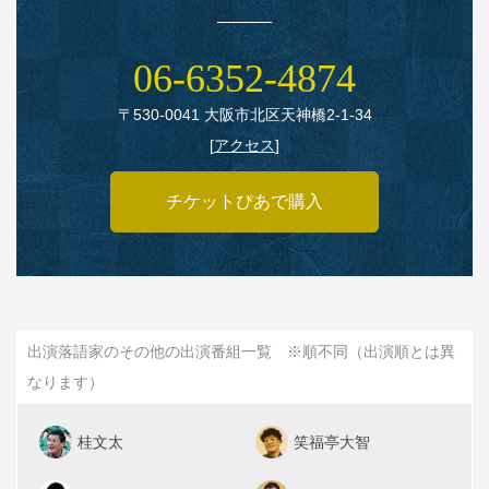
06‑6352‑4874
〒530‑0041 大阪市北区天神橋2‑1‑34
[
アクセス
]
チケットぴあで購入
出演落語家のその他の出演番組一覧 ※順不同（出演順とは異
なります）
桂文太
笑福亭大智