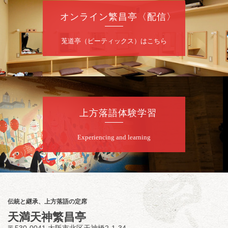
7762-6268
オンライン繁昌亭〈配信〉
8
月
8
日（土）
莵道亭（ピーティックス）はこちら
昼
昼席：番組案内
桂九寿玉／露の瑞／桂きん太郎／いわみせい
じ（似顔絵）／桂米之助／桂文太～仲入～露
の眞／笑福亭仁福／幸助福助（漫才）／桂春
若
上方落語体験学習
★菟道亭
配信あり
Experiencing and learning
8
月
8
日（土）
夜
小痴楽・三語のさるごりら落語会 2026
桂三語／柳亭小痴楽 他
開演：午後6時（5時30分開場）全席指定
伝統と継承、上方落語の定席
前売3,500円 当日4,000円
天満天神繁昌亭
お問合せ：FANYチケット 0570-550-
〒530-0041 大阪市北区天神橋2-1-34