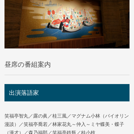
昼席の番組案内
出演落語家
笑福亭智丸／露の眞／桂三風／マグナム小林（バイオリン
漫談）／笑福亭喬若／林家花丸～仲入～ミヤ蝶美・蝶子
（漫才）／森乃福郎／笑福亭鉄瓶／桂小枝