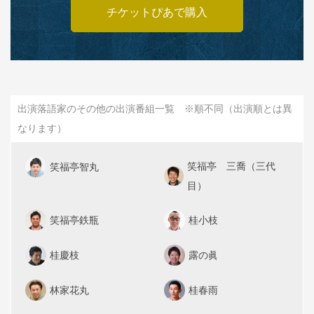
チケットぴあで購入
出演落語家のその他の出演番組一覧 ※順不同（出演順とは異
なります）
笑福亭 三喬（三代
笑福亭智丸
目）
笑福亭鉄瓶
桂小枝
桂慶枝
露の眞
林家花丸
桂春雨