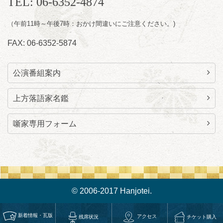
TEL: 06-6352-4874
lalalanorakugo@gmail.com
（午前11時～午後7時：おかけ間違いにご注意ください。)
FAX: 06-6352-5874
公演番組案内
上方落語家名鑑
噺家専用フォーム
© 2006-2017 Hanjotei.
新着情報・瓦版
アクセス
チケット購入
残席状況