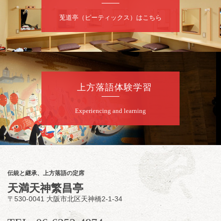
昼
昼席：番組案内
莵道亭（ピーティックス）はこちら
桂二豆／露の瑞／桂きん太郎／いわみせいじ
（似顔絵）／桂三扇／桂文太～仲入～笑福亭
笑利／笑福亭仁福／幸助福助（漫才）／桂春
若
★菟道亭
配信あり
上方落語体験学習
8
月
9
日（日）
Experiencing and learning
夜
らららのらくご会④
桂雀太「まんじゅうこわい」／桂三度「青
菜」／桂三実「ミュージック野菜ステーショ
ン」／桂九ノ一「胴乱の幸助」／代走みつく
伝統と継承、上方落語の定席
に「なんのこっちゃねんあれこれ」
天満天神繁昌亭
開演：午後6時（5時30分開場）全席指定
〒530-0041 大阪市北区天神橋2-1-34
前売3,000円 当日3,500円
お問合せ：らららのらくご会予約事務局
090-6976-1777 email：