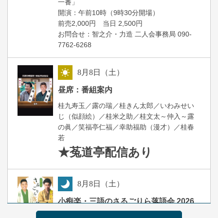
一番」
開場
開演：午前10時（9時30分
）
前売2,000円 当日 2,500円
お問合せ：智之介・力造 二人会事務局 090-
7762-6268
8
月
8
日（土）
昼
昼席：番組案内
桂九寿玉／露の瑞／桂きん太郎／いわみせい
じ（似顔絵）／桂米之助／桂文太～仲入～露
の眞／笑福亭仁福／幸助福助（漫才）／桂春
若
★菟道亭
配信あり
8
月
8
日（土）
夜
小痴楽・三語のさるごりら落語会 2026
桂三語／柳亭小痴楽 他