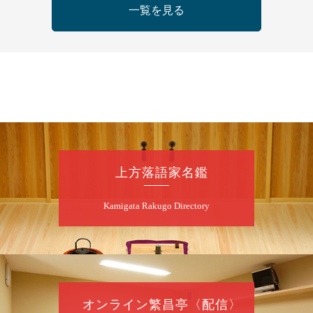
一覧を見る
開演：午後6時（5時30分開場）全席指定
前売3,500円 当日4,000円
お問合せ：FANYチケット 0570-550-
100(10:00～19:00受付)
8
月
9
日（日）
朝
第98回 桂慶枝の早起き寄席～親子の噺
スペシャル～
桂慶枝「KCストーリー」／月亭遊真「真田小
上方落語家名鑑
僧」／桂三実「ワンワン」／桂慶枝「せんた
く」／露の都「子は鎹」
Kamigata Rakugo Directory
開演：午前10時（9時30分開場）1F全席指
定 2F全席自由
前売2,000円 当日2,500円 25歳以下前売・
当日共1,000円
お問合せ：落語ファクトリー 0120-874-315
オンライン繁昌亭〈配信〉
8
月
9
日（日）