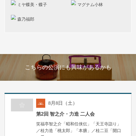
ミヤ蝶美・蝶子
マグナム小林
森乃福郎
こちらの公演にも興味があるかも
8
月
8
日（土）
朝
第2回 智之介・力造 二人会
笑福亭智之介「昭和任侠伝」「天王寺詣り」
／桂力造「桃太郎」「本膳」／桂二豆「開口