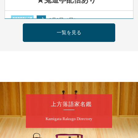
8
月
9
日（日）
夜
らららのらくご会④
一覧を見る
桂雀太「まんじゅうこわい」／桂三度「青
菜」／桂三実「ミュージック野菜ステーショ
ン」／桂九ノ一「胴乱の幸助」／代走みつく
に「なんのこっちゃねんあれこれ」
開演：午後6時（5時30分開場）全席指定
前売3,000円 当日3,500円
お問合せ：らららのらくご会予約事務局
090-6976-1777 email：
lalalanorakugo@gmail.com
上方落語家名鑑
8
月
10
日（月）
Kamigata Rakugo Directory
昼
昼席：番組案内
桂九寿玉／桂弥太郎／桂かい枝※／けんたと