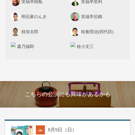
笑福亭純瓶
笑福亭笑利
明石家のんき
笑福亭呂鶴
桂弥太郎
桂春団治(四代目)
森乃福郎
桂小文三
こちらの公演にも興味があるかも
8
月
9
日（日）