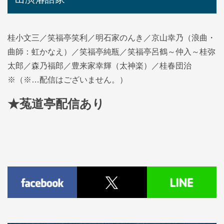
桂小文三／笑福亭笑利／明石家のんき／京山幸乃（浪曲・
曲師：虹かなえ）／笑福亭純瓶／笑福亭呂鶴～仲入～桂弥
太郎／森乃福郎／豊来家幸輝（太神楽）／桂春団治
※（※…配信はございません。）
★菟道亭配信あり