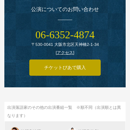
公演についてのお問い合わせ
06‑6352‑4874
〒530‑0041 大阪市北区天神橋2‑1‑34
[
アクセス
]
チケットぴあで購入
出演落語家のその他の出演番組一覧 ※順不同（出演順とは異
なります）