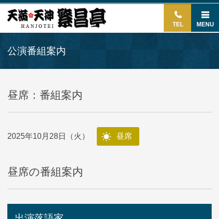
TEL
MENU
公演番組案内
昼席：番組案内
2025年10月28日（火）
昼席
昼席の番組案内
出演落語家