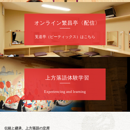
ももえ（音曲漫才）※／笑福亭三喬／桂米二
～仲入～桂咲之輔／林家染団治／渡辺あきら
（ジャグリング）／笑福亭松枝（※…配信は
ございません）
オンライン繁昌亭〈配信〉
★菟道亭
配信あり
莵道亭（ピーティックス）はこちら
8
月
10
日（月）
夜
桂慶治朗 月例奮闘落語会 八月席
桂慶治朗「鉄砲勇助」「植木屋娘」ほか一席
上方落語体験学習
／桂弥壱「開口一番」
開演：午後6時45分（6時15分開場）全席指定
Experiencing and learning
前売2,000円 当日2,500円
お問合せ：慶治朗落語会事務局 090-8126-
2020
★菟道亭配信あり
配信の
購入はこちらをクリック
伝統と継承、上方落語の定席