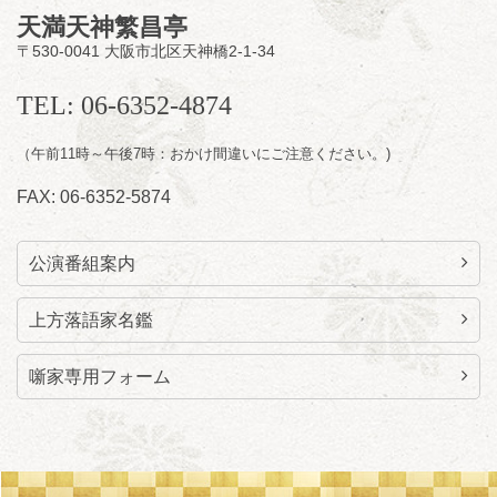
天満天神繁昌亭
〒530-0041 大阪市北区天神橋2-1-34
8
月
11
日（火）
昼
昼席：番組案内
TEL: 06-6352-4874
桂九寿玉／桂弥太郎／桂かい枝※／けんたと
（午前11時～午後7時：おかけ間違いにご注意ください。)
ももえ（音曲漫才）※／笑福亭三喬／桂米平
～仲入～桂咲之輔／林家染団治／キタノ大地
FAX: 06-6352-5874
（マジック）／笑福亭松枝（※…配信はござ
いません）
★菟道亭
配信あり
公演番組案内
上方落語家名鑑
噺家専用フォーム