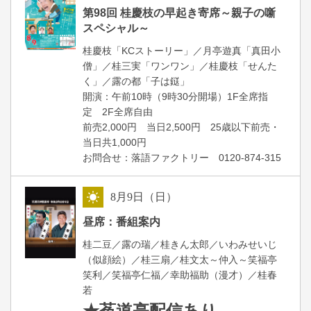
朝
第98回 桂慶枝の早起き寄席～親子の噺
スペシャル～
桂慶枝「KCストーリー」／月亭遊真「真田小
僧」／桂三実「ワンワン」／桂慶枝「せんた
く」／露の都「子は鎹」
開演：午前10時（9時30分開場）1F全席指
定 2F全席自由
前売2,000円 当日2,500円 25歳以下前売・
当日共1,000円
お問合せ：落語ファクトリー 0120-874-315
8
月
9
日（日）
昼
昼席：番組案内
桂二豆／露の瑞／桂きん太郎／いわみせいじ
（似顔絵）／桂三扇／桂文太～仲入～笑福亭
笑利／笑福亭仁福／幸助福助（漫才）／桂春
若
★菟道亭
配信あり