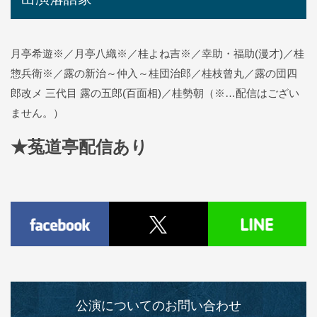
月亭希遊※／月亭八織※／桂よね吉※／幸助・福助(漫才)／桂
惣兵衛※／露の新治
～仲入～桂団治郎／桂枝曾丸／露の団四
郎改メ 三代目 露の五郎(百面相)／桂勢朝
（※…配信はござい
ません。）
★菟道亭配信あり
公演についてのお問い合わせ