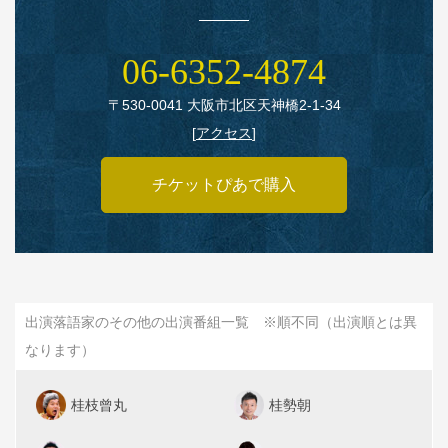
06‑6352‑4874
〒530‑0041 大阪市北区天神橋2‑1‑34
[
アクセス
]
チケットぴあで購入
出演落語家のその他の出演番組一覧 ※順不同（出演順とは異
なります）
桂枝曾丸
桂勢朝