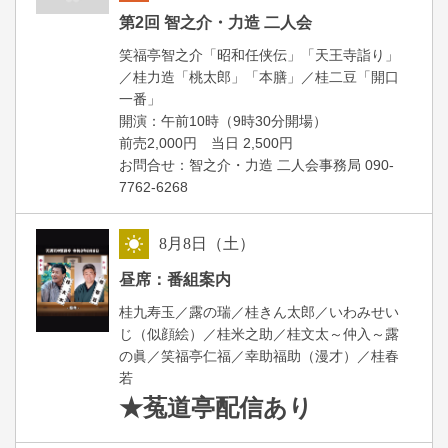
朝
第2回 智之介・力造 二人会
笑福亭智之介「昭和任侠伝」「天王寺詣り」
／桂力造「桃太郎」「本膳」／桂二豆「開口
一番」
開場
開演：午前10時（9時30分
）
前売2,000円 当日 2,500円
お問合せ：智之介・力造 二人会事務局 090-
7762-6268
8
月
8
日（土）
昼
昼席：番組案内
桂九寿玉／露の瑞／桂きん太郎／いわみせい
じ（似顔絵）／桂米之助／桂文太～仲入～露
の眞／笑福亭仁福／幸助福助（漫才）／桂春
若
★菟道亭
配信あり