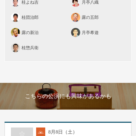
桂よね吉
月亭八織
桂団治郎
露の五郎
露の新治
月亭希遊
桂惣兵衛
こちらの公演にも興味があるかも
8
月
8
日（土）