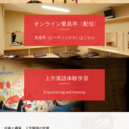
当日共1,000円
お問合せ：落語ファクトリー 0120-874-315
オンライン繁昌亭〈配信〉
8
月
9
日（日）
昼
昼席：番組案内
莵道亭（ピーティックス）はこちら
桂二豆／露の瑞／桂きん太郎／いわみせいじ
（似顔絵）／桂三扇／桂文太～仲入～笑福亭
笑利／笑福亭仁福／幸助福助（漫才）／桂春
若
★菟道亭
配信あり
上方落語体験学習
8
月
9
日（日）
Experiencing and learning
夜
らららのらくご会④
桂雀太「まんじゅうこわい」／桂三度「青
菜」／桂三実「ミュージック野菜ステーショ
ン」／桂九ノ一「胴乱の幸助」／代走みつく
伝統と継承、上方落語の定席