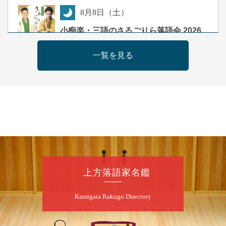
8
月
8
日（土）
夜
小痴楽・三語のさるごりら落語会 2026
桂三語／柳亭小痴楽 他
一覧を見る
開演：午後6時（5時30分開場）全席指定
前売3,500円 当日4,000円
お問合せ：FANYチケット 0570-550-
100(10:00～19:00受付)
8
月
9
日（日）
朝
第98回 桂慶枝の早起き寄席～親子の噺
スペシャル～
桂慶枝「KCストーリー」／月亭遊真「真田小
上方落語家名鑑
僧」／桂三実「ワンワン」／桂慶枝「せんた
く」／露の都「子は鎹」
Kamigata Rakugo Directory
開演：午前10時（9時30分開場）1F全席指
定 2F全席自由
前売2,000円 当日2,500円 25歳以下前売・