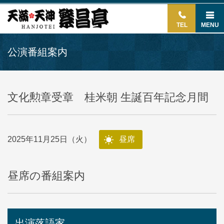
TEL
MENU
公演番組案内
文化勲章受章 桂米朝 生誕百年記念月間
2025年11月25日（火）
昼席
昼席の番組案内
出演落語家