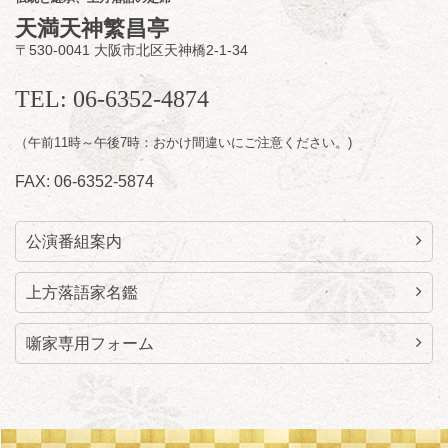
に「なんのこっちゃねんあれこれ」
天満天神繁昌亭
開演：午後6時（5時30分開場）全席指定
〒530-0041 大阪市北区天神橋2-1-34
前売3,000円 当日3,500円
お問合せ：らららのらくご会予約事務局
TEL: 06-6352-4874
090-6976-1777 email：
lalalanorakugo@gmail.com
（午前11時～午後7時：おかけ間違いにご注意ください。)
FAX: 06-6352-5874
公演番組案内
上方落語家名鑑
噺家専用フォーム