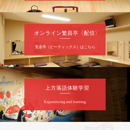
8
月
7
日（金）
夜
噺家が落語と芝居をしてみる会
オンライン繁昌亭〈配信〉
桂米之助／桂団治郎／桂弥太郎／桂米舞／是
常祐美
開演：午後6時30分（6時開場）全席指定
莵道亭（ピーティックス）はこちら
前売3,500円 当日4,000円
お問合せ：米朝事務所 06-6365-8281（平日
10時～18時）
★菟道亭配信あり
配信の購
入はこちらをクリック
上方落語体験学習
Experiencing and learning
8
月
8
日（土）
朝
第2回 智之介・力造 二人会
笑福亭智之介「昭和任侠伝」「天王寺詣り」
／桂力造「桃太郎」「本膳」／桂二豆「開口