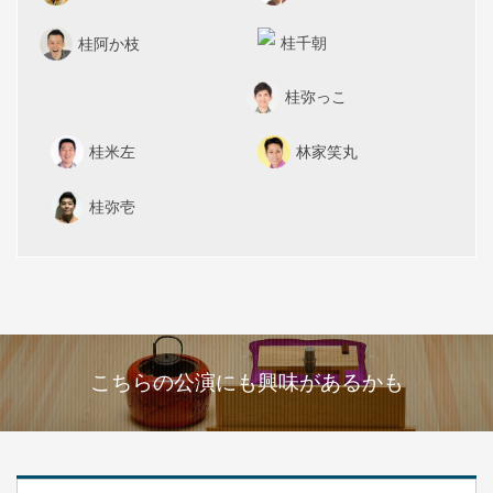
桂千朝
桂阿か枝
桂弥っこ
桂米左
林家笑丸
桂弥壱
こちらの公演にも興味があるかも