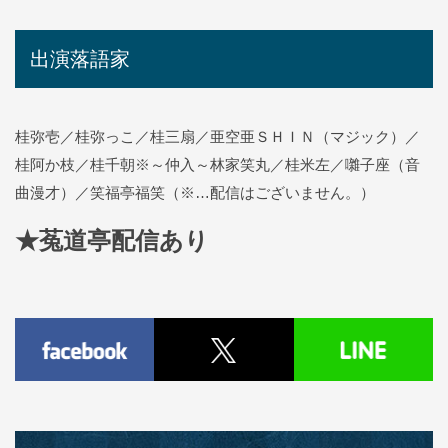
出演落語家
桂弥壱／桂弥っこ／桂三扇／亜空亜ＳＨＩＮ（マジック）／
桂阿か枝／桂千朝※～仲入～林家笑丸
／桂米左／囃子座（音
曲漫才）／笑福亭福笑（※…配信はございません。）
★菟道亭
配信あり