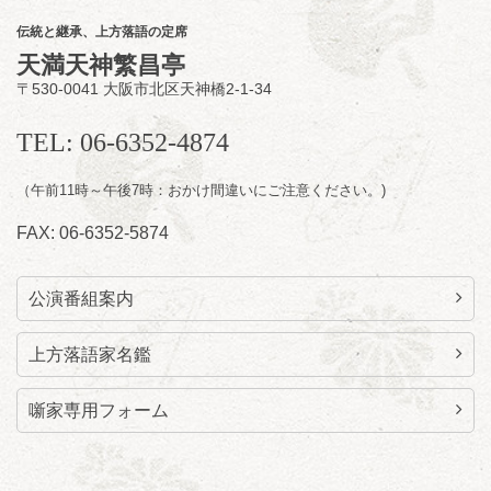
一番」
伝統と継承、上方落語の定席
開場
開演：午前10時（9時30分
）
天満天神繁昌亭
前売2,000円 当日 2,500円
〒530-0041 大阪市北区天神橋2-1-34
お問合せ：智之介・力造 二人会事務局 090-
7762-6268
TEL: 06-6352-4874
（午前11時～午後7時：おかけ間違いにご注意ください。)
FAX: 06-6352-5874
公演番組案内
上方落語家名鑑
噺家専用フォーム