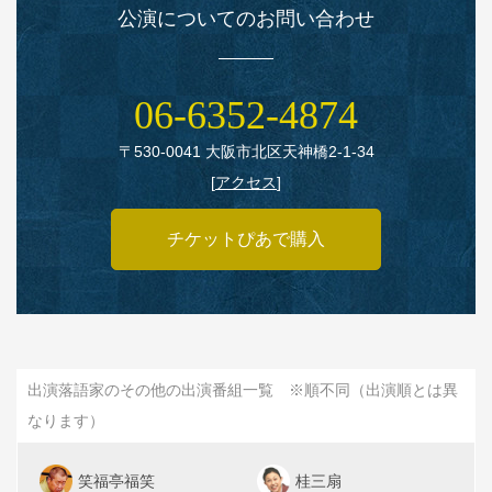
公演についてのお問い合わせ
06‑6352‑4874
〒530‑0041 大阪市北区天神橋2‑1‑34
[
アクセス
]
チケットぴあで購入
出演落語家のその他の出演番組一覧 ※順不同（出演順とは異
なります）
笑福亭福笑
桂三扇