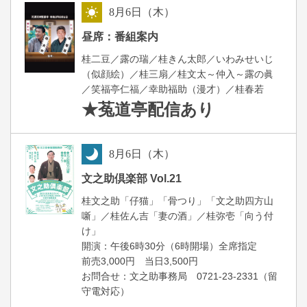
8
月
6
日（木）
昼
昼席：番組案内
桂二豆／露の瑞／桂きん太郎／いわみせいじ
（似顔絵）／桂三扇／桂文太～仲入～露の眞
／笑福亭仁福／幸助福助（漫才）／桂春若
★菟道亭
配信あり
8
月
6
日（木）
夜
文之助倶楽部 Vol.21
桂文之助「仔猫」「骨つり」「文之助四方山
噺」／桂佐ん吉「妻の酒」／桂弥壱「向う付
け」
開演：午後6時30分（6時開場）全席指定
前売3,000円 当日3,500円
お問合せ：文之助事務局 0721-23-2331（留
守電対応）