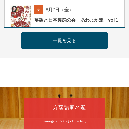
8
月
7
日（金）
朝
落語と日本舞踊の会 あわよか連 vol 1
露の新幸／桂雪鹿／桂九寿玉／ゲスト：さつ
き緑万寿
一覧を見る
開演：午前10時（9時30分開場）
前売2,500円 当日3,000円
お問合せ 080-4235-3044
8
月
7
日（金）
昼
昼席：番組案内
桂二豆／露の瑞／桂きん太郎／いわみせいじ
（似顔絵）／笑福亭笑利／桂文太～仲入～露
の眞／笑福亭仁福／幸助福助（漫才）／桂春
上方落語家名鑑
若
★菟道亭
配信あり
Kamigata Rakugo Directory