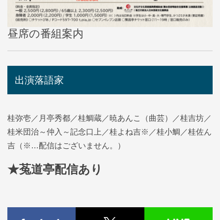
昼席の番組案内
出演落語家
桂弥壱／月亭秀都／桂鯛蔵／暁あんこ（曲芸）／桂吉坊／
桂米団治～仲入～記念口上／桂よね吉※／桂小鯛／桂佐ん
吉（※…配信はございません。）
★菟道亭
配信あり