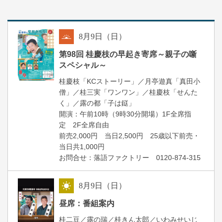
8
月
9
日（日）
朝
第98回 桂慶枝の早起き寄席～親子の噺
スペシャル～
桂慶枝「KCストーリー」／月亭遊真「真田小
僧」／桂三実「ワンワン」／桂慶枝「せんた
く」／露の都「子は鎹」
開演：午前10時（9時30分開場）1F全席指
定 2F全席自由
前売2,000円 当日2,500円 25歳以下前売・
当日共1,000円
お問合せ：落語ファクトリー 0120-874-315
8
月
9
日（日）
昼
昼席：番組案内
桂二豆／露の瑞／桂きん太郎／いわみせいじ