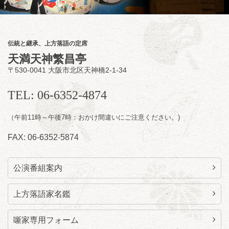
2020
★菟道亭配信あり
配信の
購入はこちらをクリック
伝統と継承、上方落語の定席
天満天神繁昌亭
〒530-0041 大阪市北区天神橋2-1-34
8
月
11
日（火）
昼
昼席：番組案内
TEL: 06-6352-4874
桂九寿玉／桂弥太郎／桂かい枝※／けんたと
（午前11時～午後7時：おかけ間違いにご注意ください。)
ももえ（音曲漫才）※／笑福亭三喬／桂米平
～仲入～桂咲之輔／林家染団治／キタノ大地
FAX: 06-6352-5874
（マジック）／笑福亭松枝（※…配信はござ
いません）
★菟道亭
配信あり
公演番組案内
上方落語家名鑑
噺家専用フォーム