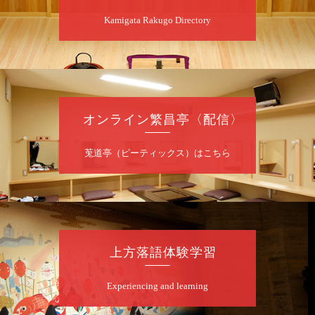
8
月
10
日（月）
Kamigata Rakugo Directory
昼
昼席：番組案内
桂九寿玉／桂弥太郎／桂かい枝※／けんたと
ももえ（音曲漫才）※／笑福亭三喬／桂米二
～仲入～桂咲之輔／林家染団治／渡辺あきら
（ジャグリング）／笑福亭松枝（※…配信は
ございません）
オンライン繁昌亭〈配信〉
★菟道亭
配信あり
莵道亭（ピーティックス）はこちら
8
月
10
日（月）
夜
桂慶治朗 月例奮闘落語会 八月席
桂慶治朗「鉄砲勇助」「植木屋娘」ほか一席
上方落語体験学習
／桂弥壱「開口一番」
開演：午後6時45分（6時15分開場）全席指定
Experiencing and learning
前売2,000円 当日2,500円
お問合せ：慶治朗落語会事務局 090-8126-