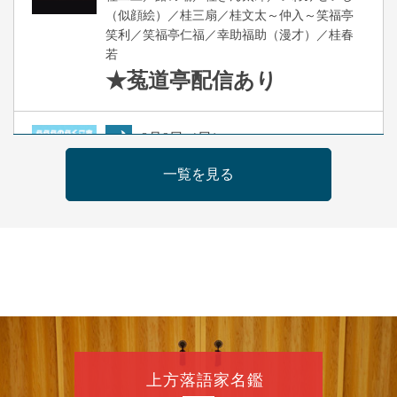
（似顔絵）／桂三扇／桂文太～仲入～笑福亭
笑利／笑福亭仁福／幸助福助（漫才）／桂春
若
★菟道亭
配信あり
8
月
9
日（日）
夜
らららのらくご会④
一覧を見る
桂雀太「まんじゅうこわい」／桂三度「青
菜」／桂三実「ミュージック野菜ステーショ
ン」／桂九ノ一「胴乱の幸助」／代走みつく
に「なんのこっちゃねんあれこれ」
開演：午後6時（5時30分開場）全席指定
前売3,000円 当日3,500円
お問合せ：らららのらくご会予約事務局
090-6976-1777 email：
lalalanorakugo@gmail.com
上方落語家名鑑