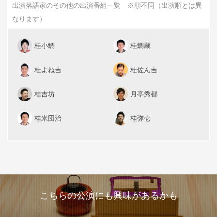
出演落語家のその他の出演番組一覧 ※順不同（出演順とは異
なります）
桂小鯛
桂鯛蔵
桂よね吉
桂佐ん吉
桂吉坊
月亭秀都
桂米団治
桂弥壱
こちらの公演にも興味があるかも