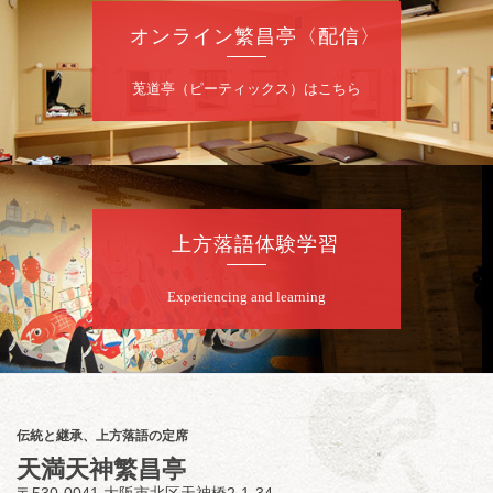
噺家が落語と芝居をしてみる会
オンライン繁昌亭〈配信〉
桂米之助／桂団治郎／桂弥太郎／桂米舞／是
常祐美
開演：午後6時30分（6時開場）全席指定
莵道亭（ピーティックス）はこちら
前売3,500円 当日4,000円
お問合せ：米朝事務所 06-6365-8281（平日
10時～18時）
★菟道亭配信あり
配信の購
入はこちらをクリック
上方落語体験学習
Experiencing and learning
8
月
8
日（土）
朝
第2回 智之介・力造 二人会
笑福亭智之介「昭和任侠伝」「天王寺詣り」
／桂力造「桃太郎」「本膳」／桂二豆「開口
一番」
伝統と継承、上方落語の定席
開場
開演：午前10時（9時30分
）
天満天神繁昌亭
前売2,000円 当日 2,500円
〒530-0041 大阪市北区天神橋2-1-34