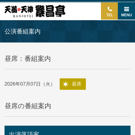
TEL
MENU
公演番組案内
昼席：番組案内
2026年07月07日（火）
昼席
昼席の番組案内
出演落語家