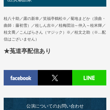
桂八十助／露の新幸／笑福亭鶴松※／菊地まどか（浪曲・
曲師：藤初雪）／桂しん吉※／桂梅団治～仲入～桂米輝／
桂文喬／こんばらさん（マジック）※／桂文之助（※…配
信はございません）
★菟道亭
配信あり
公演についてのお問い合わせ