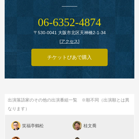
06‑6352‑4874
〒530‑0041 大阪市北区天神橋2‑1‑34
[
アクセス
]
チケットぴあで購入
出演落語家のその他の出演番組一覧 ※順不同（出演順とは異
なります）
笑福亭鶴松
桂文喬