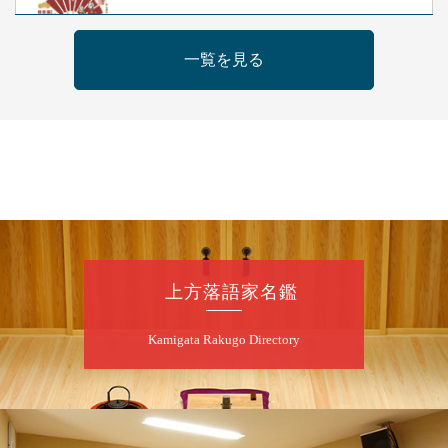
露の新幸／桂雪鹿／桂九寿玉／ゲスト：さつ
き緑万寿
一覧を見る
開演：午前10時（9時30分開場）
前売2,500円 当日3,000円
お問合せ 080-4235-3044
8
月
7
日（金）
昼
昼席：番組案内
桂二豆／露の瑞／桂きん太郎／いわみせいじ
（似顔絵）／笑福亭笑利／桂文太～仲入～露
の眞／笑福亭仁福／幸助福助（漫才）／桂春
上方落語家名鑑
若
★菟道亭
配信あり
Kamigata Rakugo Directory
8
月
7
日（金）
夜