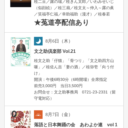
桂二豆／露の瑞／桂きん太郎／いわみせいじ
（似顔絵）／桂三扇／桂文太～仲入～露の眞
／笑福亭仁福／幸助福助（漫才）／桂春若
★菟道亭
配信あり
8
月
6
日（木）
夜
文之助倶楽部 Vol.21
桂文之助「仔猫」「骨つり」「文之助四方山
噺」／桂佐ん吉「妻の酒」／桂弥壱「向う付
け」
開演：午後6時30分（6時開場）全席指定
前売3,000円 当日3,500円
お問合せ：文之助事務局 0721-23-2331（留
守電対応）
8
月
7
日（金）
朝
落語と日本舞踊の会 あわよか連 vol 1