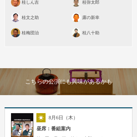
桂しん吉
桂弥太郎
桂文之助
露の新幸
桂梅団治
桂八十助
こちらの公演にも興味があるかも
8
月
6
日（木）
昼
昼席：番組案内