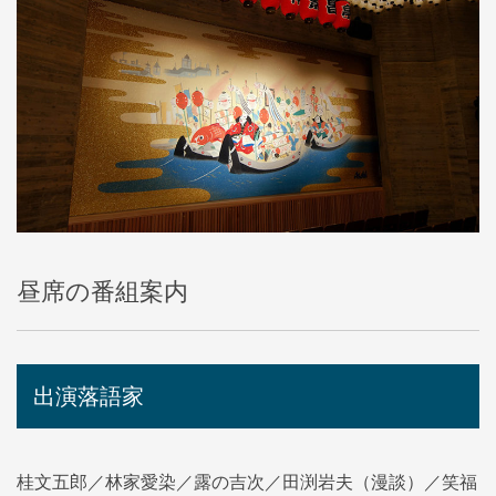
昼席の番組案内
出演落語家
桂文五郎／林家愛染／露の吉次／田渕岩夫（漫談）／笑福