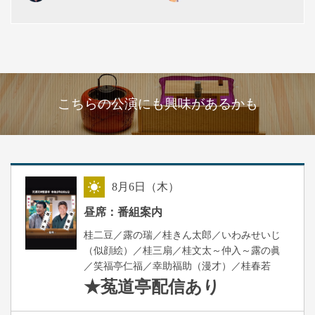
こちらの公演にも興味があるかも
8
月
6
日（木）
昼
昼席：番組案内
桂二豆／露の瑞／桂きん太郎／いわみせいじ
（似顔絵）／桂三扇／桂文太～仲入～露の眞
／笑福亭仁福／幸助福助（漫才）／桂春若
★菟道亭
配信あり