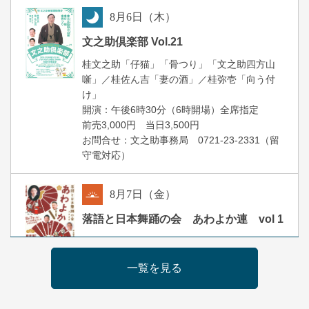
8
月
6
日（木）
夜
文之助倶楽部 Vol.21
桂文之助「仔猫」「骨つり」「文之助四方山
噺」／桂佐ん吉「妻の酒」／桂弥壱「向う付
け」
開演：午後6時30分（6時開場）全席指定
前売3,000円 当日3,500円
お問合せ：文之助事務局 0721-23-2331（留
守電対応）
8
月
7
日（金）
朝
落語と日本舞踊の会 あわよか連 vol 1
露の新幸／桂雪鹿／桂九寿玉／ゲスト：さつ
き緑万寿
一覧を見る
開演：午前10時（9時30分開場）
前売2,500円 当日3,000円
お問合せ 080-4235-3044