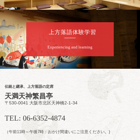
お問合せ：米朝事務所 06-6365-8281（平日
10時～18時）
★菟道亭配信あり
配信の購
入はこちらをクリック
上方落語体験学習
Experiencing and learning
8
月
8
日（土）
朝
第2回 智之介・力造 二人会
笑福亭智之介「昭和任侠伝」「天王寺詣り」
／桂力造「桃太郎」「本膳」／桂二豆「開口
一番」
伝統と継承、上方落語の定席
開場
開演：午前10時（9時30分
）
天満天神繁昌亭
前売2,000円 当日 2,500円
〒530-0041 大阪市北区天神橋2-1-34
お問合せ：智之介・力造 二人会事務局 090-
7762-6268
TEL: 06-6352-4874
（午前11時～午後7時：おかけ間違いにご注意ください。)