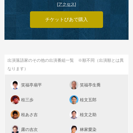
[
アクセス
]
チケットぴあで購入
出演落語家のその他の出演番組一覧 ※順不同（出演順とは異
なります）
笑福亭扇平
笑福亭生喬
桂三歩
桂文五郎
桂あさ吉
桂文之助
露の吉次
林家愛染