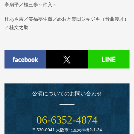
亭扇平／桂三歩～仲入～
桂あさ吉／笑福亭生喬／めおと楽団ジキジキ（音曲漫才）
／桂文之助
公演についてのお問い合わせ
06‑6352‑4874
〒530‑0041 大阪市北区天神橋2‑1‑34