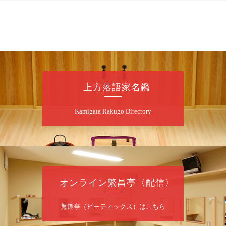
8
月
7
日（金）
昼
昼席：番組案内
桂二豆／露の瑞／桂きん太郎／いわみせいじ
（似顔絵）／笑福亭笑利／桂文太～仲入～露
の眞／笑福亭仁福／幸助福助（漫才）／桂春
上方落語家名鑑
若
★菟道亭
配信あり
Kamigata Rakugo Directory
8
月
7
日（金）
夜
噺家が落語と芝居をしてみる会
オンライン繁昌亭〈配信〉
桂米之助／桂団治郎／桂弥太郎／桂米舞／是
常祐美
開演：午後6時30分（6時開場）全席指定
莵道亭（ピーティックス）はこちら
前売3,500円 当日4,000円